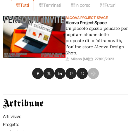
Tutti
Terminati
In corso
Futuri
ALCOVA PROJECT SPACE
Alcova Project Space
Un piccolo spazio pensato per
ospitare alcune delle
proposte di un’altra novità,
l’online store Alcova Design
Shop.
Milano (MI)
27/09/2023
Condividi su Facebook
Condividi su X
Condividi su LinkedIn
Condividi su Pinterest
Condividi su WhatsApp
Condividi su Email
Artribune
Arti visive
Progetto