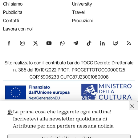
Chi siamo
University
Pubblicità
Travel
Contatti
Produzioni
Lavora con noi
Seguici su Facebook
Seguici su Instagram
Seguici su X
Seguici su YouTube
Seguici su WhatsApp
Seguici su Telegram
Seguici su TikTok
Seguici su Link
Seguici su
Segui
Sito realizzato con il contributo bando TOCC Decreto Direttoriale
n. 385 del 19/10/2022 PROT. PROGETTOTOCC0000125
COR15906233 CUPC87J23001080008
La prima cosa che leggerete ogni mattina!
© 2011-2026 ARTRIBUNE srl – Corso Vittorio Emanuele II, 287 –
Iscrivetevi alla newsletter quotidiana di
00186 Roma - P.I. 11381581005
Artribune per non perdere nessuna notizia
Privacy: Responsabile della protezione dei dati personali
ARTRIBUNE srl – Corso Vittorio Emanuele II, 287 – 00186 Roma