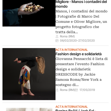
Migliore - Manos i contadini del
mondo
Manos, i contadini del mondo
| Fotografie di Marco Del
Comune e Oliver Migliore, un
progetto fotografico che
tratta della…
Roma (RM)
06/02/2020
–
27/02/2020
ACTA INTERNATIONAL
Fashion design e solidarietà
Giovanna Pennacchi è lieta di
presentare l’evento Fashion
design e solidarietà:
DRESSCODE by Jackie
Samosa Roma/New York a
sostegno di…
Roma (RM)
17/05/2019
ACTA INTERNATIONAL
Đanino Božić / Jack Sal -