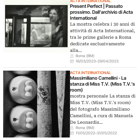
ACTA INTERNATIONAL
Present Perfect | Passato
prossimo. Dall’archivio di Acta
International
La mostra celebra i 30 anni di
attività di Acta International,
tra le prime gallerie a Roma
dedicate esclusivamente
alla…
Roma (RM)
16/03/2023
–
29/04/2023
ACTA INTERNATIONAL
Massimiliano Camellini - La
stanza di Miss T.V. (Miss T.V.’s
room)
mostra personale La stanza di
Miss T.V. (Miss T.V.’s room)
del fotografo Massimiliano
Camellini, a cura di Manuela
De Leonardis…
Roma (RM)
11/05/2022
–
31/05/2022