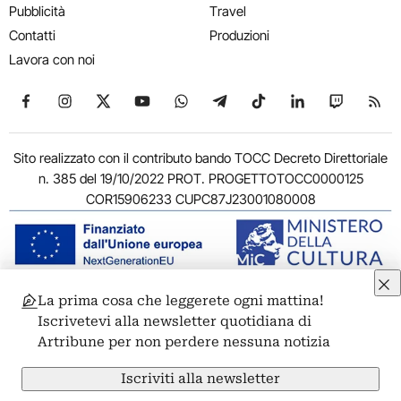
Pubblicità
Travel
Contatti
Produzioni
Lavora con noi
Seguici su Facebook
Seguici su Instagram
Seguici su X
Seguici su YouTube
Seguici su WhatsApp
Seguici su Telegram
Seguici su TikTok
Seguici su Link
Seguici su
Segui
Sito realizzato con il contributo bando TOCC Decreto Direttoriale
n. 385 del 19/10/2022 PROT. PROGETTOTOCC0000125
COR15906233 CUPC87J23001080008
La prima cosa che leggerete ogni mattina!
© 2011-2026 ARTRIBUNE srl – Corso Vittorio Emanuele II, 287 –
Iscrivetevi alla newsletter quotidiana di
00186 Roma - P.I. 11381581005
Artribune per non perdere nessuna notizia
Privacy: Responsabile della protezione dei dati personali
ARTRIBUNE srl – Corso Vittorio Emanuele II, 287 – 00186 Roma
Iscriviti alla newsletter
Termini e condizioni
Privacy Policy
Cookie Policy
Credits