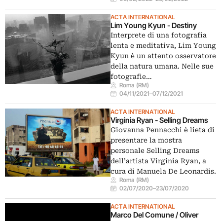
ACTA INTERNATIONAL
Lim Young Kyun - Destiny
Interprete di una fotografia
lenta e meditativa, Lim Young
Kyun è un attento osservatore
della natura umana. Nelle sue
fotografie…
Roma (RM)
04/11/2021
–
07/12/2021
ACTA INTERNATIONAL
Virginia Ryan - Selling Dreams
Giovanna Pennacchi è lieta di
presentare la mostra
personale Selling Dreams
dell’artista Virginia Ryan, a
cura di Manuela De Leonardis.
Roma (RM)
02/07/2020
–
23/07/2020
ACTA INTERNATIONAL
Marco Del Comune / Oliver