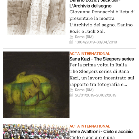
L’Archivio del segno
Giovanna Pennacchi è lieta di
presentare la mostra
L’Archivio del segno. Đanino
Božić e Jack Sal.
Roma (RM)
13/04/2019
–
30/04/2019
ACTA INTERNATIONAL
Sana Kazi - The Sleepers series
Per la prima volta in Italia
The Sleepers series di Sana
Kazi, un lavoro incentrato sul
rapporto tra fotografia e…
Roma (RM)
26/01/2019
–
20/02/2019
ACTA INTERNATIONAL
Irene Avaltroni - Cielo e acciaio
Cielo e acciaio è una