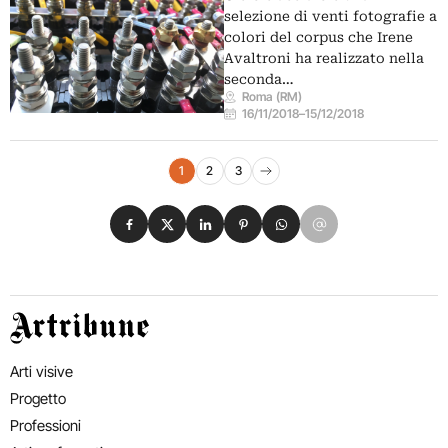
selezione di venti fotografie a
colori del corpus che Irene
Avaltroni ha realizzato nella
seconda…
Roma (RM)
16/11/2018
–
15/12/2018
Navigazione eventi
1
2
3
Pagina successiva
Condividi su Facebook
Condividi su X
Condividi su LinkedIn
Condividi su Pinterest
Condividi su WhatsApp
Condividi su Email
Artribune
Arti visive
Progetto
Professioni