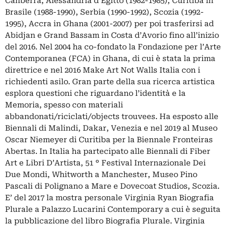
Canberra, Alessandria d’Egitto (1982-1985), Curitiba in
Brasile (1988-1990), Serbia (1990-1992), Scozia (1992-
1995), Accra in Ghana (2001-2007) per poi trasferirsi ad
Abidjan e Grand Bassam in Costa d’Avorio fino all’inizio
del 2016. Nel 2004 ha co-fondato la Fondazione per l’Arte
Contemporanea (FCA) in Ghana, di cui è stata la prima
direttrice e nel 2016 Make Art Not Walls Italia con i
richiedenti asilo. Gran parte della sua ricerca artistica
esplora questioni che riguardano l’identità e la
Memoria, spesso con materiali
abbandonati/riciclati/objects trouvees. Ha esposto alle
Biennali di Malindi, Dakar, Venezia e nel 2019 al Museo
Oscar Niemeyer di Curitiba per la Biennale Fronteiras
Abertas. In Italia ha partecipato alle Biennali di Fiber
Art e Libri D’Artista, 51 ° Festival Internazionale Dei
Due Mondi, Whitworth a Manchester, Museo Pino
Pascali di Polignano a Mare e Dovecoat Studios, Scozia.
E’ del 2017 la mostra personale Virginia Ryan Biografia
Plurale a Palazzo Lucarini Contemporary a cui è seguita
la pubblicazione del libro Biografia Plurale. Virginia