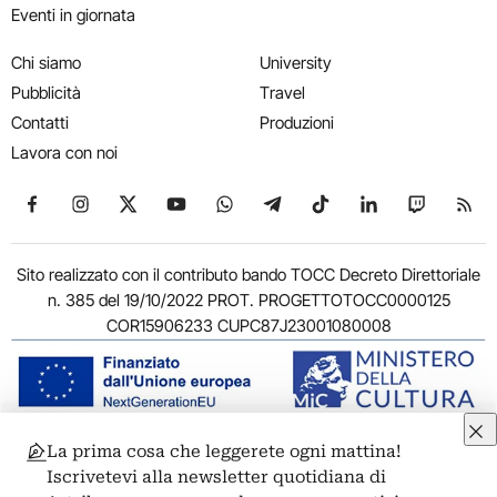
Eventi in giornata
Chi siamo
University
Pubblicità
Travel
Contatti
Produzioni
Lavora con noi
Seguici su Facebook
Seguici su Instagram
Seguici su X
Seguici su YouTube
Seguici su WhatsApp
Seguici su Telegram
Seguici su TikTok
Seguici su Link
Seguici su
Segui
Sito realizzato con il contributo bando TOCC Decreto Direttoriale
n. 385 del 19/10/2022 PROT. PROGETTOTOCC0000125
COR15906233 CUPC87J23001080008
La prima cosa che leggerete ogni mattina!
© 2011-2026 ARTRIBUNE srl – Corso Vittorio Emanuele II, 287 –
Iscrivetevi alla newsletter quotidiana di
00186 Roma - P.I. 11381581005