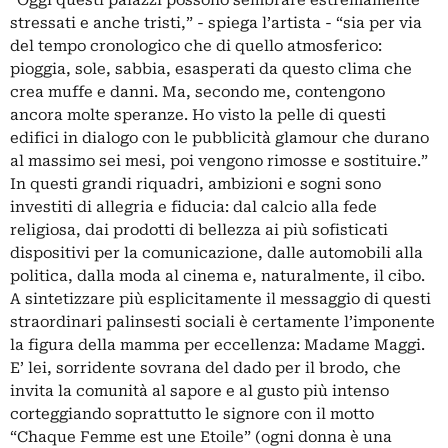
“Oggi questi palazzi possono sembrare estremamente
stressati e anche tristi,” - spiega l’artista - “sia per via
del tempo cronologico che di quello atmosferico:
pioggia, sole, sabbia, esasperati da questo clima che
crea muffe e danni. Ma, secondo me, contengono
ancora molte speranze. Ho visto la pelle di questi
edifici in dialogo con le pubblicità glamour che durano
al massimo sei mesi, poi vengono rimosse e sostituire.”
In questi grandi riquadri, ambizioni e sogni sono
investiti di allegria e fiducia: dal calcio alla fede
religiosa, dai prodotti di bellezza ai più sofisticati
dispositivi per la comunicazione, dalle automobili alla
politica, dalla moda al cinema e, naturalmente, il cibo.
A sintetizzare più esplicitamente il messaggio di questi
straordinari palinsesti sociali è certamente l’imponente
la figura della mamma per eccellenza: Madame Maggi.
E’ lei, sorridente sovrana del dado per il brodo, che
invita la comunità al sapore e al gusto più intenso
corteggiando soprattutto le signore con il motto
“Chaque Femme est une Etoile” (ogni donna è una