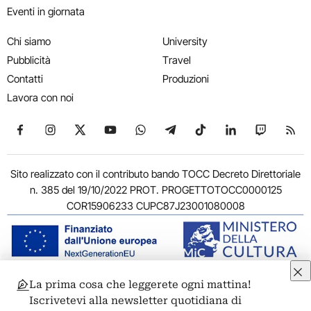
Eventi in giornata
Chi siamo
University
Pubblicità
Travel
Contatti
Produzioni
Lavora con noi
Seguici su Facebook
Seguici su Instagram
Seguici su X
Seguici su YouTube
Seguici su WhatsApp
Seguici su Telegram
Seguici su TikTok
Seguici su Link
Seguici su
Segui
Sito realizzato con il contributo bando TOCC Decreto Direttoriale
n. 385 del 19/10/2022 PROT. PROGETTOTOCC0000125
COR15906233 CUPC87J23001080008
La prima cosa che leggerete ogni mattina!
© 2011-2026 ARTRIBUNE srl – Corso Vittorio Emanuele II, 287 –
Iscrivetevi alla newsletter quotidiana di
00186 Roma - P.I. 11381581005