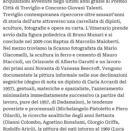
acquisizioni avvenute negli ultimi anni grazie al Premio
Città di Treviglio e Concorso Giovani Talenti.
Treviglio contemporanea ripercorre oltre sessant’anni
di storia dell’arte attraverso una carrellata di dipinti,
sculture, fotografie e opere su carta. L’itinerario prende
avvio dalla figura poliedrica di Bruno Munari e si
conclude nel 2009 con Raptus di Marcello Maloberti.
Nel mezzo troviamo la Scanno fotografata da Mario
Giacomelli, la scultura in ferro e cemento di Mauro
Staccioli, un Orizzonte di Alberto Garutti e un lavoro
dei primi anni Novanta di Vanessa Beecroft. Vengono
documentate la pittura informale nelle sue declinazioni
segniche (degno di nota un dipinto di Carla Accardi del
1957), gestuali, materiche e spazialiste, l’azzeramento
minimalista immediatamente successivo (a partire dal
lavoro, pure del 1957, di Dadamaino), le tendenze
poveriste e processuali (Michelangelo Pistoletto e Piero
Gilardi), le ricerche analitiche degli anni Settanta
(Gianni Colombo, Agostino Bonalumi, Giorgio Griffa,
Rodolfo Aricò), la pittura dei nati intorno al 1960 (Luca