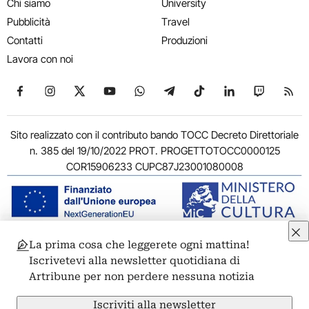
Chi siamo
University
Pubblicità
Travel
Contatti
Produzioni
Lavora con noi
Seguici su Facebook
Seguici su Instagram
Seguici su X
Seguici su YouTube
Seguici su WhatsApp
Seguici su Telegram
Seguici su TikTok
Seguici su Link
Seguici su
Segui
Sito realizzato con il contributo bando TOCC Decreto Direttoriale
n. 385 del 19/10/2022 PROT. PROGETTOTOCC0000125
COR15906233 CUPC87J23001080008
La prima cosa che leggerete ogni mattina!
© 2011-2026 ARTRIBUNE srl – Corso Vittorio Emanuele II, 287 –
Iscrivetevi alla newsletter quotidiana di
00186 Roma - P.I. 11381581005
Artribune per non perdere nessuna notizia
Privacy: Responsabile della protezione dei dati personali
ARTRIBUNE srl – Corso Vittorio Emanuele II, 287 – 00186 Roma
Iscriviti alla newsletter