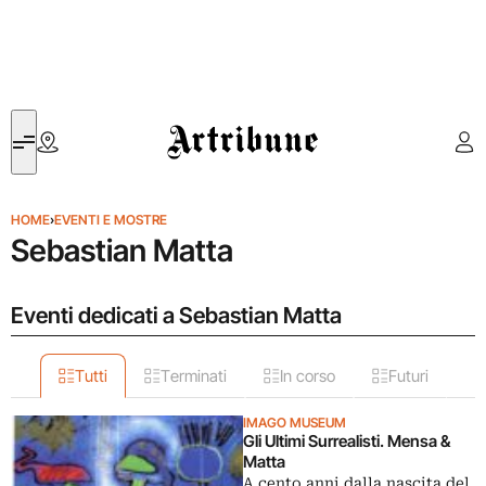
Artribune
HOME
›
EVENTI E MOSTRE
Sebastian Matta
Eventi dedicati a Sebastian Matta
Tutti
Terminati
In corso
Futuri
IMAGO MUSEUM
Gli Ultimi Surrealisti. Mensa &
Matta
A cento anni dalla nascita del