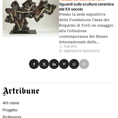
Sguardi sulla scultura ceramica
del XX secolo
Presso la sede espositiva
della Fondazione Cassa dei
Risparmi di Forlì un omaggio
alla Collezione
contemporanea del Museo
Internazionale delle…
Forlì (FC)
09/03/2013
–
14/04/2013
Condividi su Facebook
Condividi su X
Condividi su LinkedIn
Condividi su Pinterest
Condividi su WhatsApp
Condividi su Email
Artribune
Arti visive
Progetto
Professioni