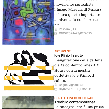
movimento surrealista,
l’Imago Museum di Pescara
celebra questo importante
anniversario con la mostra
“In…
Pescara (PE)
19/10/2024
–
23/02/2025
ART HOUSE
Io e Plinio il saluto
Inaugurazione della galleria
d’arte contemporanea Art
House con la mostra
collettiva Io e Plinio, il
saluto.
Bagno Vignoni (SI)
01/02/2015
–
30/03/2015
CENTRO CIVICO CULTURALE
Treviglio contemporanea
La rassegna, che è una prima