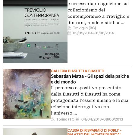
e necessaria ricognizione sul
collezionismo del
contemporaneo a Treviglio e
dintorni, rende visibili al…
Treviglio (BG)
09/05/2014
–
01/06/2014
GALLERIA BIASUTTI & BIASUTTI
Sebastian Matta - Gli spazi della psiche
e del mondo
Il percorso espositivo presentato
dalla Biasutti & Biasutti ha come
protagonista l’essere umano e la sua
relazione interrogativa con
l’universo,…
Torino (TO)
04/04/2013
–
08/06/2013
CASSA DI RISPARMIO DI FORLI' -
PALAZZO DEL MONTE DI PIETA'