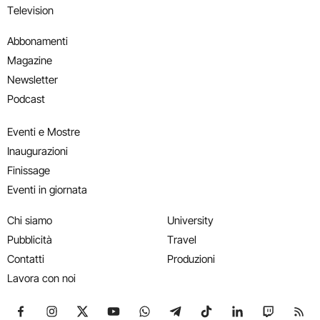
Television
Abbonamenti
Magazine
Newsletter
Podcast
Eventi e Mostre
Inaugurazioni
Finissage
Eventi in giornata
Chi siamo
University
Pubblicità
Travel
Contatti
Produzioni
Lavora con noi
Seguici su Facebook
Seguici su Instagram
Seguici su X
Seguici su YouTube
Seguici su WhatsApp
Seguici su Telegram
Seguici su TikTok
Seguici su Link
Seguici su
Segui