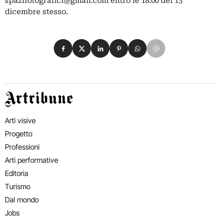
spazifotografici@gmail.com
entro le 18:00 del 13
dicembre stesso.
Condividi su Facebook
Condividi su X
Condividi su LinkedIn
Condividi su Pinterest
Condividi su WhatsApp
Condividi su Email
Artribune
Arti visive
Progetto
Professioni
Arti performative
Editoria
Turismo
Dal mondo
Jobs