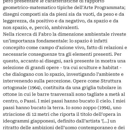
però presentare le caratteristiche di rapporto
geometrico-matematico tipiche dell’Arte Programmata;
disegni composti sia da pieni sia da vuoti, da peso e da
leggerezza, da positivo e da negativo, da spazio e da
non spazio, e, perciò, ambivalenti.
Nella ricerca di Fabro la dimensione ambientale riveste
un’importanza fondamentale: lo spazio è infatti
concepito come campo d’azione vivo, fatto di relazioni e
necessarie conseguenze tra gli elementi presenti. Per
questo, accanto ai disegni, sarà presente in mostra una
selezione di grandi opere - tra cui sculture e habitat -
che dialogano con lo spazio, investigando l’ambiente e
intervenendo sulla percezione. Opere come Struttura
ortogonale (1964), costituita da una griglia tubolare in
ottone in cui le barre trasversali sono tagliate a metà al
centro, o Passi. I miei passi hanno bucato il cielo. I miei
passi hanno bucato la terra. Io sono zoppo (1994), uno
striscione di 12 metri che riporta il titolo dell’opera in
ideogrammi giapponesi, definito dall’artista ‘[…] un
ritratto delle ambizioni dell’uomo contemporaneo e dei