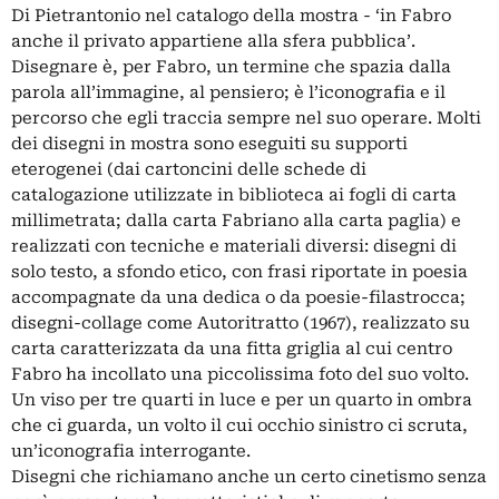
Di Pietrantonio nel catalogo della mostra - ‘in Fabro
anche il privato appartiene alla sfera pubblica’.
Disegnare è, per Fabro, un termine che spazia dalla
parola all’immagine, al pensiero; è l’iconografia e il
percorso che egli traccia sempre nel suo operare. Molti
dei disegni in mostra sono eseguiti su supporti
eterogenei (dai cartoncini delle schede di
catalogazione utilizzate in biblioteca ai fogli di carta
millimetrata; dalla carta Fabriano alla carta paglia) e
realizzati con tecniche e materiali diversi: disegni di
solo testo, a sfondo etico, con frasi riportate in poesia
accompagnate da una dedica o da poesie-filastrocca;
disegni-collage come Autoritratto (1967), realizzato su
carta caratterizzata da una fitta griglia al cui centro
Fabro ha incollato una piccolissima foto del suo volto.
Un viso per tre quarti in luce e per un quarto in ombra
che ci guarda, un volto il cui occhio sinistro ci scruta,
un’iconografia interrogante.
Disegni che richiamano anche un certo cinetismo senza