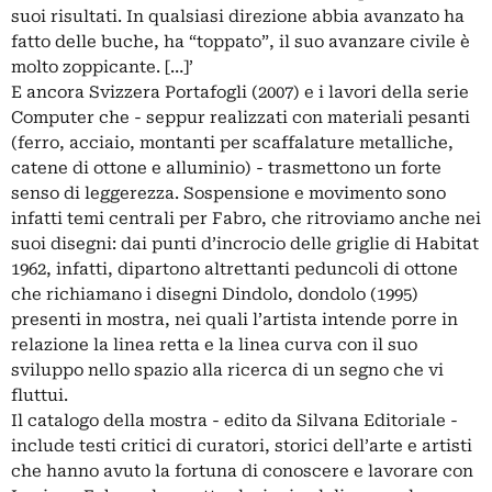
suoi risultati. In qualsiasi direzione abbia avanzato ha
fatto delle buche, ha “toppato”, il suo avanzare civile è
molto zoppicante. […]’
E ancora Svizzera Portafogli (2007) e i lavori della serie
Computer che - seppur realizzati con materiali pesanti
(ferro, acciaio, montanti per scaffalature metalliche,
catene di ottone e alluminio) - trasmettono un forte
senso di leggerezza. Sospensione e movimento sono
infatti temi centrali per Fabro, che ritroviamo anche nei
suoi disegni: dai punti d’incrocio delle griglie di Habitat
1962, infatti, dipartono altrettanti peduncoli di ottone
che richiamano i disegni Dindolo, dondolo (1995)
presenti in mostra, nei quali l’artista intende porre in
relazione la linea retta e la linea curva con il suo
sviluppo nello spazio alla ricerca di un segno che vi
fluttui.
Il catalogo della mostra - edito da Silvana Editoriale -
include testi critici di curatori, storici dell’arte e artisti
che hanno avuto la fortuna di conoscere e lavorare con