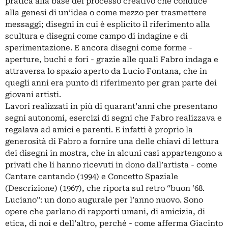
pratica alla base del processo creativo che conduce
alla genesi di un’idea o come mezzo per trasmettere
messaggi; disegni in cui è esplicito il riferimento alla
scultura e disegni come campo di indagine e di
sperimentazione. E ancora disegni come forme -
aperture, buchi e fori - grazie alle quali Fabro indaga e
attraversa lo spazio aperto da Lucio Fontana, che in
quegli anni era punto di riferimento per gran parte dei
giovani artisti.
Lavori realizzati in più di quarant’anni che presentano
segni autonomi, esercizi di segni che Fabro realizzava e
regalava ad amici e parenti. E infatti è proprio la
generosità di Fabro a fornire una delle chiavi di lettura
dei disegni in mostra, che in alcuni casi appartengono a
privati che li hanno ricevuti in dono dall’artista - come
Cantare cantando (1994) e Concetto Spaziale
(Descrizione) (1967), che riporta sul retro “buon ‘68.
Luciano”: un dono augurale per l’anno nuovo. Sono
opere che parlano di rapporti umani, di amicizia, di
etica, di noi e dell’altro, perché - come afferma Giacinto