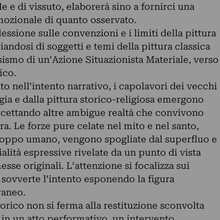
le e di vissuto, elaborerà sino a fornirci una
ozionale di quanto osservato.
essione sulle convenzioni e i limiti della pittura
andosi di soggetti e temi della pittura classica
sismo di un’Azione Situazionista Materiale, verso
ico.
 nell’intento narrativo, i capolavori dei vecchi
ogia e dalla pittura storico-religiosa emergono
rcettando altre ambigue realtà che convivono
. Le forze pure celate nel mito e nel santo,
roppo umano, vengono spogliate dal superfluo e
alità espressive rivelate da un punto di vista
esse originali. L’attenzione si focalizza sui
 sovverte l’intento esponendo la figura
raneo.
rico non si ferma alla restituzione sconvolta
 in un atto performativo, un intervento