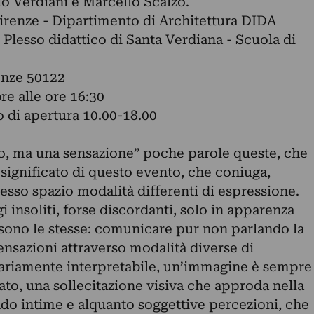
io Verdiani e Marcello Scalzo.
Firenze - Dipartimento di Architettura DIDA
 Plesso didattico di Santa Verdiana - Scuola di
renze 50122
re alle ore 16:30
o di apertura 10.00-18.00
o, ma una sensazione” poche parole queste, che
 significato di questo evento, che coniuga,
esso spazio modalità differenti di espressione.
 insoliti, forse discordanti, solo in apparenza
o, sono le stesse: comunicare pur non parlando la
ensazioni attraverso modalità diverse di
riamente interpretabile, un’immagine è sempre
to, una sollecitazione visiva che approda nella
ando intime e alquanto soggettive percezioni, che