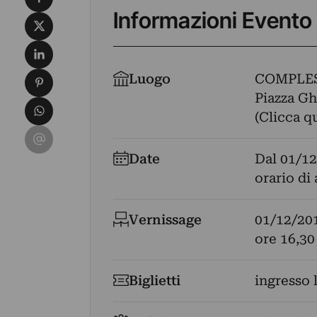
Informazioni Evento
Condividi su X
Condividi su LinkedIn
Condividi su Pinterest
Luogo
COMPLES
Piazza Ghi
Condividi su WhatsApp
(Clicca q
Condividi su Email
Date
Dal
01/12
orario di
Vernissage
01/12/20
ore 16,30
Biglietti
ingresso 