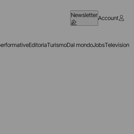
Newsletter
Account
performative
Editoria
Turismo
Dal mondo
Jobs
Television