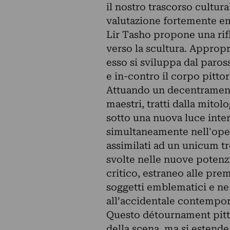
il nostro trascorso cultura
valutazione fortemente em
Lir Tasho propone una rifl
verso la scultura. Appropri
esso si sviluppa dal paros
e in-contro il corpo pittor
Attuando un decentramento
maestri, tratti dalla mitol
sotto una nuova luce inte
simultaneamente nell'opera
assimilati ad un unicum t
svolte nelle nuove potenzi
critico, estraneo alle prem
soggetti emblematici e ne
all’accidentale contempo
Questo détournament pitto
della scena, ma si estende