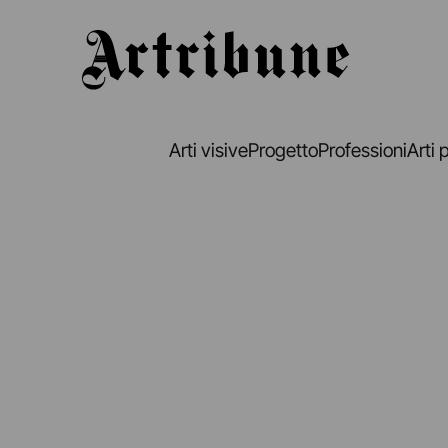
Artribune
Arti visive
Progetto
Professioni
Arti 