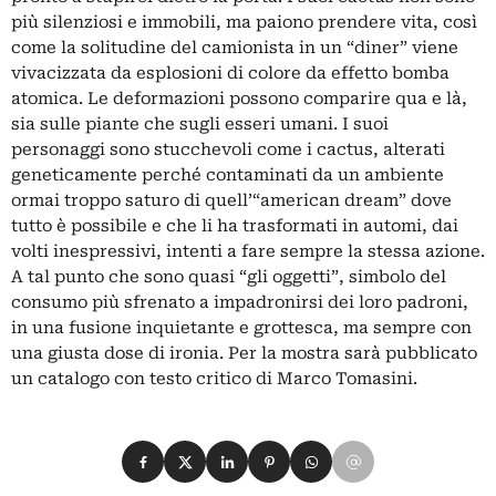
più silenziosi e immobili, ma paiono prendere vita, così
come la solitudine del camionista in un “diner” viene
vivacizzata da esplosioni di colore da effetto bomba
atomica. Le deformazioni possono comparire qua e là,
sia sulle piante che sugli esseri umani. I suoi
personaggi sono stucchevoli come i cactus, alterati
geneticamente perché contaminati da un ambiente
ormai troppo saturo di quell’“american dream” dove
tutto è possibile e che li ha trasformati in automi, dai
volti inespressivi, intenti a fare sempre la stessa azione.
A tal punto che sono quasi “gli oggetti”, simbolo del
consumo più sfrenato a impadronirsi dei loro padroni,
in una fusione inquietante e grottesca, ma sempre con
una giusta dose di ironia. Per la mostra sarà pubblicato
un catalogo con testo critico di Marco Tomasini.
Condividi su Facebook
Condividi su X
Condividi su LinkedIn
Condividi su Pinterest
Condividi su WhatsApp
Condividi su Email