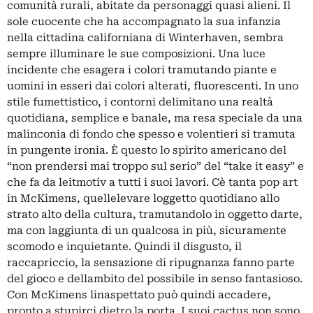
comunità rurali, abitate da personaggi quasi alieni. Il
sole cuocente che ha accompagnato la sua infanzia
nella cittadina californiana di Winterhaven, sembra
sempre illuminare le sue composizioni. Una luce
incidente che esagera i colori tramutando piante e
uomini in esseri dai colori alterati, fluorescenti. In uno
stile fumettistico, i contorni delimitano una realtà
quotidiana, semplice e banale, ma resa speciale da una
malinconia di fondo che spesso e volentieri si tramuta
in pungente ironia. È questo lo spirito americano del
“non prendersi mai troppo sul serio” del “take it easy” e
che fa da leitmotiv a tutti i suoi lavori. Cè tanta pop art
in McKimens, quellelevare loggetto quotidiano allo
strato alto della cultura, tramutandolo in oggetto darte,
ma con laggiunta di un qualcosa in più, sicuramente
scomodo e inquietante. Quindi il disgusto, il
raccapriccio, la sensazione di ripugnanza fanno parte
del gioco e dellambito del possibile in senso fantasioso.
Con McKimens linaspettato può quindi accadere,
pronto a stupirci dietro la porta. I suoi cactus non sono