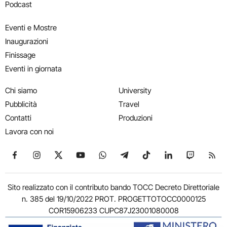
Podcast
Eventi e Mostre
Inaugurazioni
Finissage
Eventi in giornata
Chi siamo
University
Pubblicità
Travel
Contatti
Produzioni
Lavora con noi
Seguici su Facebook
Seguici su Instagram
Seguici su X
Seguici su YouTube
Seguici su WhatsApp
Seguici su Telegram
Seguici su TikTok
Seguici su Link
Seguici su
Segui
Sito realizzato con il contributo bando TOCC Decreto Direttoriale
n. 385 del 19/10/2022 PROT. PROGETTOTOCC0000125
COR15906233 CUPC87J23001080008