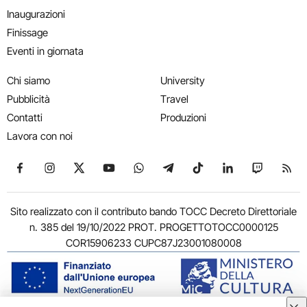
Inaugurazioni
Finissage
Eventi in giornata
Chi siamo
University
Pubblicità
Travel
Contatti
Produzioni
Lavora con noi
Seguici su Facebook
Seguici su Instagram
Seguici su X
Seguici su YouTube
Seguici su WhatsApp
Seguici su Telegram
Seguici su TikTok
Seguici su Link
Seguici su
Segui
Sito realizzato con il contributo bando TOCC Decreto Direttoriale
n. 385 del 19/10/2022 PROT. PROGETTOTOCC0000125
COR15906233 CUPC87J23001080008