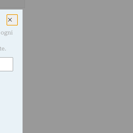
 ogni
e
te.