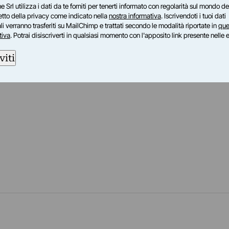
e Srl utilizza i dati da te forniti per tenerti informato con regolarità sul mondo del
petto della privacy come indicato nella
nostra informativa
. Iscrivendoti i tuoi dati
i verranno trasferiti su MailChimp e trattati secondo le modalità riportate in
que
tiva
. Potrai disiscriverti in qualsiasi momento con l'apposito link presente nelle 
viti