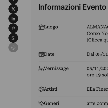
Informazioni Evento
Condividi su X
Condividi su LinkedIn
Condividi su Pinterest
Luogo
ALMANA
Corso Nov
Condividi su WhatsApp
(Clicca q
Condividi su Email
Date
Dal
05/11
Vernissage
05/11/20
ore 19 so
Artisti
Ella Finer
Generi
arte con