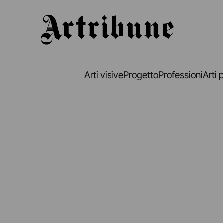
Artribune
Arti visive
Progetto
Professioni
Arti 