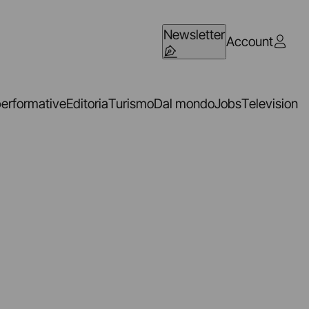
Newsletter
Account
performative
Editoria
Turismo
Dal mondo
Jobs
Television