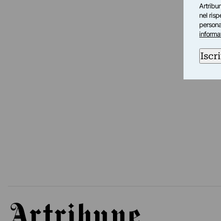
Artribun
nel ris
personal
informa
Iscri
Artribune