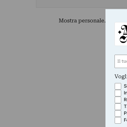
Mostra personale.
Nom
(Obbli
Nome
Vogl
S
I
R
T
P
F