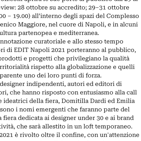
eview: 28 ottobre su accredito; 29–31 ottobre
00 – 19.00) all’interno degli spazi del Complesso
ico Maggiore, nel cuore di Napoli, e in alcuni
cultura partenopea e mediterranea.
onnotazione curatoriale e allo stesso tempo
ri di EDIT Napoli 2021 porteranno al pubblico,
 prodotti e progetti che privilegiano la qualità
erritorialità rispetto alla globalizzazione e quelli
sparente uno dei loro punti di forza.
a designer indipendenti, autori ed editori di
ori, che hanno risposto con entusiasmo alla call
ideatrici della fiera, Domitilla Dardi ed Emilia
0 sono i nomi emergenti che faranno parte del
a fiera dedicata ai designer under 30 e ai brand
ività, che sarà allestito in un loft temporaneo.
2021 è rivolto oltre il confine, con un'attenzione