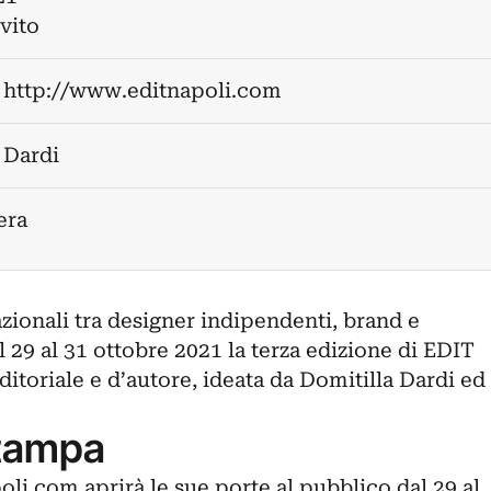
nvito
:
http://www.editnapoli.com
 Dardi
era
azionali tra designer indipendenti, brand e
29 al 31 ottobre 2021 la terza edizione di EDIT
editoriale e d’autore, ideata da Domitilla Dardi ed
tampa
i.com aprirà le sue porte al pubblico dal 29 al