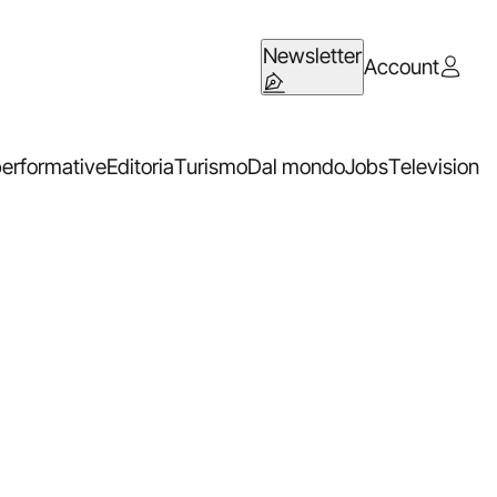
Newsletter
Account
performative
Editoria
Turismo
Dal mondo
Jobs
Television