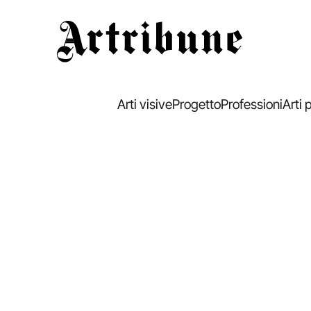
Artribune
Arti visive
Progetto
Professioni
Arti 