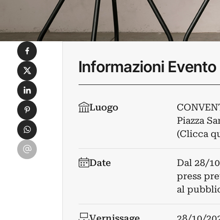
Condividi su Facebook
Informazioni Evento
Condividi su X
Condividi su LinkedIn
Condividi su Pinterest
Luogo
CONVENT
Piazza Sa
Condividi su WhatsApp
(Clicca q
Condividi su Email
Date
Dal
28/10
press pre
al pubbli
Vernissage
28/10/20