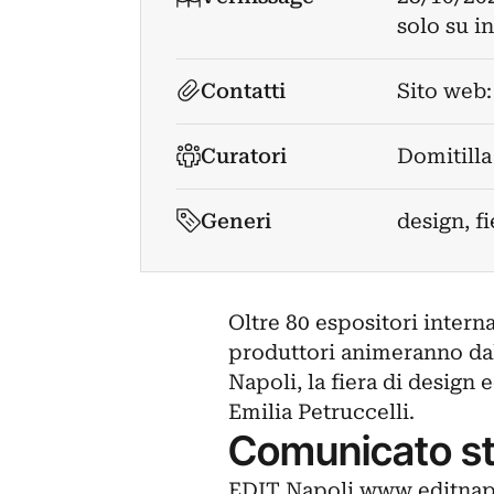
solo su i
Contatti
Sito web
Curatori
Domitilla
Generi
design, fi
Oltre 80 espositori intern
produttori animeranno dal 
Napoli, la fiera di design 
Emilia Petruccelli.
Comunicato s
EDIT Napoli www.editnapol