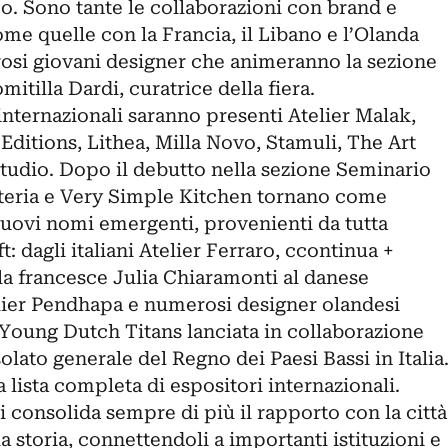
o. Sono tante le collaborazioni con brand e
ome quelle con la Francia, il Libano e l’Olanda
osi giovani designer che animeranno la sezione
itilla Dardi, curatrice della fiera.
e internazionali saranno presenti Atelier Malak,
itions, Lithea, Milla Novo, Stamuli, The Art
tudio. Dopo il debutto nella sezione Seminario
materia e Very Simple Kitchen tornano come
nuovi nomi emergenti, provenienti da tutta
: dagli italiani Atelier Ferraro, ccontinua +
la francesce Julia Chiaramonti al danese
lier Pendhapa e numerosi designer olandesi
ll Young Dutch Titans lanciata in collaborazione
olato generale del Regno dei Paesi Bassi in Italia
a lista completa di espositori internazionali.
i consolida sempre di più il rapporto con la città
a storia, connettendoli a importanti istituzioni e