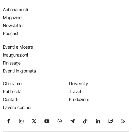
Abbonamenti
Magazine
Newsletter
Podcast
Eventi e Mostre
Inaugurazioni
Finissage
Eventi in giornata
Chi siamo
University
Pubblicità
Travel
Contatti
Produzioni
Lavora con noi
Seguici su Facebook
Seguici su Instagram
Seguici su X
Seguici su YouTube
Seguici su WhatsApp
Seguici su Telegram
Seguici su TikTok
Seguici su Link
Seguici su
Segui