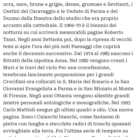
ocra, nere, brune e grigie, dense, grumose e lievitanti, i
Cestini del Caravaggio e le Vedute di Parma e del
Duomo dalla finestra dello studio che era proprio
accanto alla cattedrale. Il 1969-70 è il biennio dei
notturni su cui scriverà memorabili pagine Roberto
Tassi. Negli anni Settanta poi, dopo la ripresa di vecchi
temi si apre l’era dei più noti Paesaggi che coprirà
anche il decennio successivo. Dal 1974 al 1985 nascono i
Ritratti della nipotina Anna. Nel 1982 vengono creati i
Muri e le travi del ciclo Per una crocefissione,
tenebrosa lancinante preparazione per i grandi
Crocifissi ora collocati in S. Maria del Rosario e in San
Giovanni Evangelista a Parma e in San Miniato al Monte
di Firenze. Negli anni Ottanta vengono allestite grandi
mostre personali antologiche e monografiche. Nel 1993
Carlo Mattioli esegue gli ultimi quadri a olio. Una nuova
pagina. Sono i Calanchi bianchi, come fantasmi di
pietra con lunghe e stecchite radici di tronchi spossati
avvinghiate alla terra. Poi l’ultima serie di tempere su