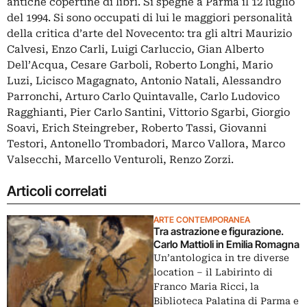
antiche copertine di libri. Si spegne a Parma il 12 luglio
del 1994. Si sono occupati di lui le maggiori personalità
della critica d’arte del Novecento: tra gli altri Maurizio
Calvesi, Enzo Carli, Luigi Carluccio, Gian Alberto
Dell’Acqua, Cesare Garboli, Roberto Longhi, Mario
Luzi, Licisco Magagnato, Antonio Natali, Alessandro
Parronchi, Arturo Carlo Quintavalle, Carlo Ludovico
Ragghianti, Pier Carlo Santini, Vittorio Sgarbi, Giorgio
Soavi, Erich Steingreber, Roberto Tassi, Giovanni
Testori, Antonello Trombadori, Marco Vallora, Marco
Valsecchi, Marcello Venturoli, Renzo Zorzi.
Articoli correlati
ARTE CONTEMPORANEA
Tra astrazione e figurazione.
Carlo Mattioli in Emilia Romagna
Un’antologica in tre diverse
location – il Labirinto di
Franco Maria Ricci, la
Biblioteca Palatina di Parma e