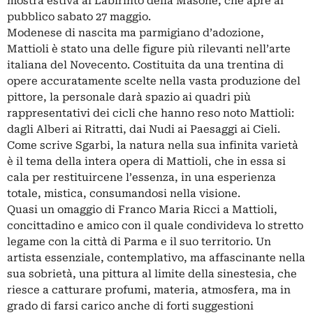
mostra estiva al Labirinto della Masone, che apre al
pubblico sabato 27 maggio.
Modenese di nascita ma parmigiano d’adozione,
Mattioli è stato una delle figure più rilevanti nell’arte
italiana del Novecento. Costituita da una trentina di
opere accuratamente scelte nella vasta produzione del
pittore, la personale darà spazio ai quadri più
rappresentativi dei cicli che hanno reso noto Mattioli:
dagli Alberi ai Ritratti, dai Nudi ai Paesaggi ai Cieli.
Come scrive Sgarbi, la natura nella sua infinita varietà
è il tema della intera opera di Mattioli, che in essa si
cala per restituircene l’essenza, in una esperienza
totale, mistica, consumandosi nella visione.
Quasi un omaggio di Franco Maria Ricci a Mattioli,
concittadino e amico con il quale condivideva lo stretto
legame con la città di Parma e il suo territorio. Un
artista essenziale, contemplativo, ma affascinante nella
sua sobrietà, una pittura al limite della sinestesia, che
riesce a catturare profumi, materia, atmosfera, ma in
grado di farsi carico anche di forti suggestioni