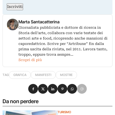
Iscriviti
Marta Santacatterina
Giornalista pubblicista e dottore di ricerca in
Storia dell'arte, collabora con varie testate dei
settori arte e food, ricoprendo anche mansioni di
caporedattrice. Scrive per “Artribune” fin dalla
prima uscita della rivista, nel 2011. Lavora tanto,
troppo, eppure trova sempre…
Scopri di più
TAG
GRAFICA
MANIFESTI
MOSTRE
Condividi su Facebook
Condividi su X
Condividi su LinkedIn
Condividi su Pinterest
Condividi su WhatsApp
Condividi su Email
Da non perdere
TURISMO