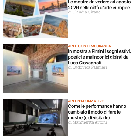
Le mostre da vedere ad agosto
2026 nelle città d’arte europee
di Claudia Giraud
ARTE CONTEMPORANEA
In mostra a Rimini i sogni estivi,
poetici e malinconici dipinti da
Luca Giovagnoli
di Ludovica Palmieri
ARTI PERFORMATIVE
Come le performance hanno
cambiato il modo di fare le
mostre (e di visitarle)
di Margherita Artoni