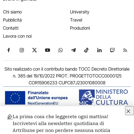
Chi siamo
University
Pubblicità
Travel
Contatti
Produzioni
Lavora con noi
Seguici su Facebook
Seguici su Instagram
Seguici su X
Seguici su YouTube
Seguici su WhatsApp
Seguici su Telegram
Seguici su TikTok
Seguici su Link
Seguici su
Segui
Sito realizzato con il contributo bando TOCC Decreto Direttoriale
n. 385 del 19/10/2022 PROT. PROGETTOTOCC0000125
COR15906233 CUPC87J23001080008
La prima cosa che leggerete ogni mattina!
© 2011-2026 ARTRIBUNE srl – Corso Vittorio Emanuele II, 287 –
Iscrivetevi alla newsletter quotidiana di
00186 Roma - P.I. 11381581005
Artribune per non perdere nessuna notizia
Privacy: Responsabile della protezione dei dati personali