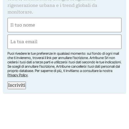
rigenerazione urbana e i trend globali da
monitorare.
Nome
(Obbligatorio)
Nome
Email
(Obbligatorio)
Puoi rivedere le tue preferenze in qualsiasi momento: sul fondo di ogni mail
che ti invieremo, troverai il link per annullare l’iscrizione. Artribune Srl non
cederà i tuoi dati a terze parti e utilizzerà i tuoi dati secondo le tue indicazioni.
Se scegli di annullare l’iscrizione, Artribune cancellerà i tuoi dati personali dal
proprio database. Per saperne di più, ti invitiamo a consultare la nostra
Privacy Policy
.
Iscriviti