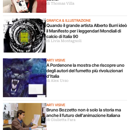
di Thomas Villa
GRAFICA & ILLUSTRAZIONE
Quando il grande artista Alberto Burri ideò
il Manifesto per i leggendari Mondiali di
calcio di Italia 90
di Livia Montagnoli
ARTI VISIVE
A Pordenone la mostra che riscopre uno
degli autori del fumetto più rivoluzionari
d’Italia
di Alex Urso
ARTI VISIVE
Bruno Bozzetto non è solo la storia ma
anche il futuro dell’animazione italiana
di Giulietta Fara