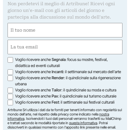
Non perdetevi il meglio di Artribune! Ricevi ogni
giorno un'e-mail con gli articoli del giorno e
partecipa alla discussione sul mondo dell'arte.
Nome
(Obbligatorio)
Nome
Email
(Obbligatorio)
Opzioni
Voglio ricevere anche
Segnala
: focus su mostre, festival,
didattica ed eventi culturali
Voglio ricevere anche
Incanti
: il settimanale sul mercato dell'arte
Voglio ricevere anche
Render
: il quindicinale sulla rigenerazione
urbana
Voglio ricevere anche
Tailor
: il quindicinale su moda e cultura
Voglio ricevere anche
Pax
: il quindicinale sul turismo culturale
Voglio ricevere anche
Fest
: il settimanale sui festival culturali
Artribune Srl utilizza i dati da te forniti per tenerti informato con regolarità sul
mondo dell'arte, nel rispetto della privacy come indicato nella
nostra
informativa
. Iscrivendoti i tuoi dati personali verranno trasferiti su MailChimp
e trattati secondo le modalità riportate in
questa informativa
. Potrai
disiscriverti in qualsiasi momento con l'apposito link presente nelle email.