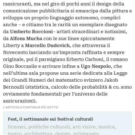
rassicuranti, ma nel giro di pochi anni il design della
comunicazione pubblicitaria si emancipa dalla pittura e
sviluppa un proprio linguaggio autonomo, complici
anche – e citiamo tra le rarità un esemplare disegnato
da
Umberto Boccioni
– artisti straordinari e notissimi,
da
Alfons Mucha
con le sue linee spiccatamente
Liberty a
Marcello Dudovich
, che attraversa il
Novecento lasciando un’impronta raffinata e sempre
originale, poi il parmigiano Erberto Carboni, il romano
Gino Boccasile e arrivare infine a
Ugo Nespolo
, che
nell’ultima sala propone una serie dedicata alla Legge
dei Grandi Numeri del matematico svizzero Jakob
Bernoulli (statistica, calcolo delle probabilità & co. sono
ovviamente fondamentali per l’universo delle
assicurazioni).
L'ARTICOLO CONTINUA PIÙ SOTTO
Fest, il settimanale sui festival culturali
Scenari, politiche culturali, arti visive, musica,
teatro, architettura, design, artigianato,