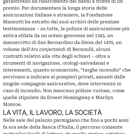
garantivano un risarcimento dei danni a fronte di un
premio. Per documentare la lunga storia delle
assicurazioni italiane e straniere, la Fondazione
Mansutti ha estratto dai suoi archivi delle preziose
testimonianze – su tutte, la polizza di assicurazione più
antica stilata da un notaio genovese nel 1343, un
manoscritto di San Bernardino da Siena del 1470, un
volume dell’
Ars conjectandi
di Bernoulli, alcuni
contratti relativi alla vita degli schiavi – oltre a
strumenti di navigazione, orologi-salvadanai e
interessanti, quanto sconosciute, “targhe incendio” che
servivano a indicare ai pompieri privati, assunti dalle
singole compagnie assicurative, dove intervenire in
caso di incendio. Non mancano polizze curiose, come
quelle stipulate da Ernest Hemingway e Marilyn
Monroe.
LA VITA, IL LAVORO, LA SOCIETÀ
Nelle sale del palazzo parmigiano che fino a pochi anni
fa era sede della Banca d’Italia, il percorso consente