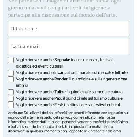
Non perdetevi il meglio di Artribune! Ricevi ogni
giorno un'e-mail con gli articoli del giorno e
partecipa alla discussione sul mondo dell'arte.
Nome
(Obbligatorio)
Nome
Email
(Obbligatorio)
Opzioni
Voglio ricevere anche
Segnala
: focus su mostre, festival,
didattica ed eventi culturali
Voglio ricevere anche
Incanti
: il settimanale sul mercato dell'arte
Voglio ricevere anche
Render
: il quindicinale sulla rigenerazione
urbana
Voglio ricevere anche
Tailor
: il quindicinale su moda e cultura
Voglio ricevere anche
Pax
: il quindicinale sul turismo culturale
Voglio ricevere anche
Fest
: il settimanale sui festival culturali
Artribune Srl utilizza i dati da te forniti per tenerti informato con regolarità sul
mondo dell'arte, nel rispetto della privacy come indicato nella
nostra
informativa
. Iscrivendoti i tuoi dati personali verranno trasferiti su MailChimp
e trattati secondo le modalità riportate in
questa informativa
. Potrai
disiscriverti in qualsiasi momento con l'apposito link presente nelle email.