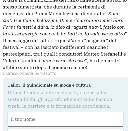
A dare la comunicazione del ritiro dalle scene è stato lo
stesso fumettista, che durante la cerimonia di
domenica dei Premi Micheluzzi ha dichiarato: “
Sono
stati trent’anni bellissimi. Di me rimarranno i miei libri.
Fare i fumetti è dura, lo dico ai ragazzi nuovi, fatelo con
la stessa energia con cui li ho fatti io. Io vado verso altro
”.
Il messaggio di Toffolo – quest’anno “magister” del
festival – non ha lasciato indifferenti neanche i
partecipanti, tra i quali i conduttori Matteo Stefanelli e
Valerio Lundini (“
non è vera ‘sta cosa
”, ha dichiarato
allibito subito dopo il comico romano).
L'ARTICOLO CONTINUA PIÙ SOTTO
Tailor, il quindicinale su moda e cultura
Ultime tendenze internazionali, i focus sulla
sostenibilità, gli approfondimenti sulle fashion
week, le carriere e la formazione accademica.
Nome
(Obbligatorio)
Nome