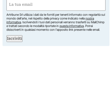
Email
(Obbligatorio)
Artribune Srl utilizza i dati da te forniti per tenerti informato con regolarità sul
mondo dell'arte, nel rispetto della privacy come indicato nella
nostra
informativa
. Iscrivendoti i tuoi dati personali verranno trasferiti su MailChimp
e trattati secondo le modalità riportate in
questa informativa
. Potrai
disiscriverti in qualsiasi momento con l'apposito link presente nelle email.
Iscriviti