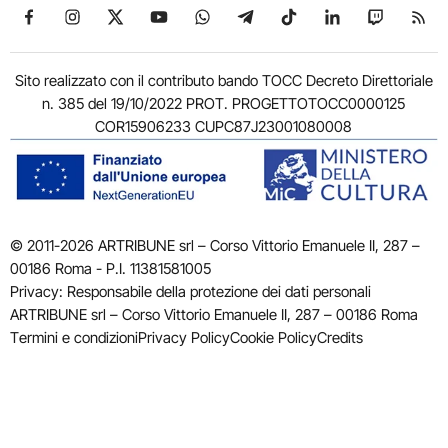
Seguici su Facebook
Seguici su Instagram
Seguici su X
Seguici su YouTube
Seguici su WhatsApp
Seguici su Telegram
Seguici su TikTok
Seguici su Link
Seguici su
Segui
Sito realizzato con il contributo bando TOCC Decreto Direttoriale
n. 385 del 19/10/2022 PROT. PROGETTOTOCC0000125
COR15906233 CUPC87J23001080008
© 2011-2026 ARTRIBUNE srl – Corso Vittorio Emanuele II, 287 –
00186 Roma - P.I. 11381581005
Privacy: Responsabile della protezione dei dati personali
ARTRIBUNE srl – Corso Vittorio Emanuele II, 287 – 00186 Roma
Termini e condizioni
Privacy Policy
Cookie Policy
Credits