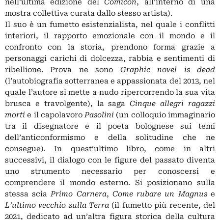
nell’ultima edizione del
Comicon
, all’interno di una
mostra collettiva curata dallo stesso artista).
Il suo è un fumetto esistenzialista, nel quale i conflitti
interiori, il rapporto emozionale con il mondo e il
confronto con la storia, prendono forma grazie a
personaggi carichi di dolcezza, rabbia e sentimenti di
ribellione. Prova ne sono
Graphic novel is dead
(l’autobiografia sotterranea e appassionata del 2013, nel
quale l’autore si mette a nudo ripercorrendo la sua vita
brusca e travolgente), la saga
Cinque allegri ragazzi
morti
e il capolavoro
Pasolini
(un colloquio immaginario
tra il disegnatore e il poeta bolognese sui temi
dell’anticonformismo e della solitudine che ne
consegue). In quest’ultimo libro, come in altri
successivi, il dialogo con le figure del passato diventa
uno strumento necessario per conoscersi e
comprendere il mondo esterno. Si posizionano sulla
stessa scia
Primo Carnera
,
Come rubare un Magnus
e
L’ultimo vecchio sulla Terra
(il fumetto più recente, del
2021, dedicato ad un’altra figura storica della cultura