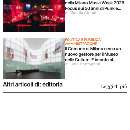
della Milano Music Week 2026.
Focus sui 50 anni di Punk e
di Claudia Giraud
Disco
POLITICA E PUBBLICA
AMMINISTRAZIONE
Il Comune di Milano cerca un
nuovo gestore per il Museo
delle Culture. E intanto al
di Livia Montagnoli
MUDEC raddoppiano gli spazi
per le collezioni
Altri articoli di: editoria
Leggi di più