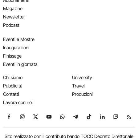
Abbonamenti
Magazine
Newsletter
Podcast
Eventi e Mostre
Inaugurazioni
Finissage
Eventi in giornata
Chi siamo
University
Pubblicità
Travel
Contatti
Produzioni
Lavora con noi
Seguici su Facebook
Seguici su Instagram
Seguici su X
Seguici su YouTube
Seguici su WhatsApp
Seguici su Telegram
Seguici su TikTok
Seguici su Link
Seguici su
Segui
Sito realizzato con il contributo bando TOCC Decreto Direttoriale