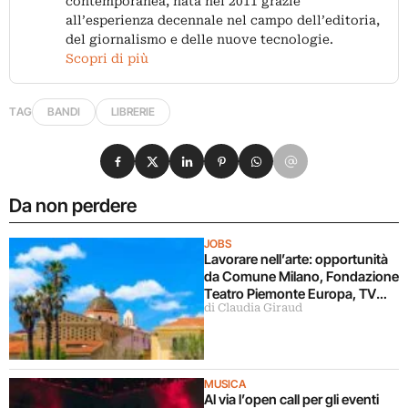
contemporanea, nata nel 2011 grazie
all’esperienza decennale nel campo dell’editoria,
del giornalismo e delle nuove tecnologie.
Scopri di più
TAG
BANDI
LIBRERIE
Condividi su Facebook
Condividi su X
Condividi su LinkedIn
Condividi su Pinterest
Condividi su WhatsApp
Condividi su Email
Da non perdere
JOBS
Lavorare nell’arte: opportunità
da Comune Milano, Fondazione
Teatro Piemonte Europa, TV
di Claudia Giraud
Sorrisi&Canzoni, Fondazione
Alghero
MUSICA
Al via l’open call per gli eventi