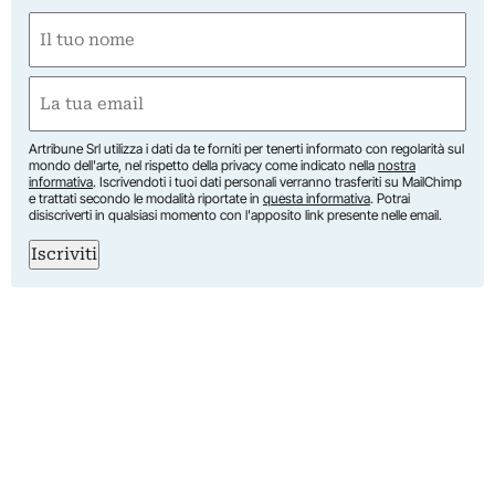
Nome
(Obbligatorio)
Nome
Email
(Obbligatorio)
Artribune Srl utilizza i dati da te forniti per tenerti informato con regolarità sul
mondo dell'arte, nel rispetto della privacy come indicato nella
nostra
informativa
. Iscrivendoti i tuoi dati personali verranno trasferiti su MailChimp
e trattati secondo le modalità riportate in
questa informativa
. Potrai
disiscriverti in qualsiasi momento con l'apposito link presente nelle email.
Iscriviti