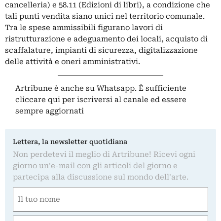
cancelleria) e 58.11 (Edizioni di libri), a condizione che
tali punti vendita siano unici nel territorio comunale.
Tra le spese ammissibili figurano lavori di
ristrutturazione e adeguamento dei locali, acquisto di
scaffalature, impianti di sicurezza, digitalizzazione
delle attività e oneri amministrativi.
Artribune è anche su Whatsapp. È sufficiente
cliccare qui
per iscriversi al canale ed essere
sempre aggiornati
Lettera, la newsletter quotidiana
Non perdetevi il meglio di Artribune! Ricevi ogni
giorno un'e-mail con gli articoli del giorno e
partecipa alla discussione sul mondo dell'arte.
Nome
(Obbligatorio)
Nome
Email