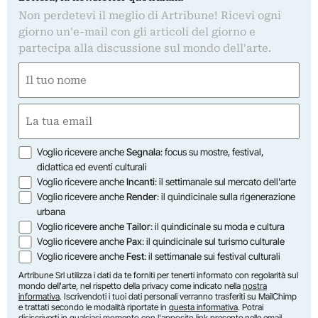
Non perdetevi il meglio di Artribune! Ricevi ogni
giorno un'e-mail con gli articoli del giorno e
partecipa alla discussione sul mondo dell'arte.
Nome
(Obbligatorio)
Nome
Email
(Obbligatorio)
Opzioni
Voglio ricevere anche
Segnala
: focus su mostre, festival,
didattica ed eventi culturali
Voglio ricevere anche
Incanti
: il settimanale sul mercato dell'arte
Voglio ricevere anche
Render
: il quindicinale sulla rigenerazione
urbana
Voglio ricevere anche
Tailor
: il quindicinale su moda e cultura
Voglio ricevere anche
Pax
: il quindicinale sul turismo culturale
Voglio ricevere anche
Fest
: il settimanale sui festival culturali
Artribune Srl utilizza i dati da te forniti per tenerti informato con regolarità sul
mondo dell'arte, nel rispetto della privacy come indicato nella
nostra
informativa
. Iscrivendoti i tuoi dati personali verranno trasferiti su MailChimp
e trattati secondo le modalità riportate in
questa informativa
. Potrai
disiscriverti in qualsiasi momento con l'apposito link presente nelle email.