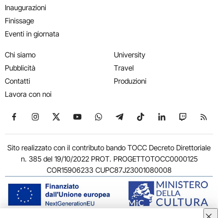
Inaugurazioni
Finissage
Eventi in giornata
Chi siamo
University
Pubblicità
Travel
Contatti
Produzioni
Lavora con noi
Seguici su Facebook
Seguici su Instagram
Seguici su X
Seguici su YouTube
Seguici su WhatsApp
Seguici su Telegram
Seguici su TikTok
Seguici su Link
Seguici su
Segui
Sito realizzato con il contributo bando TOCC Decreto Direttoriale
n. 385 del 19/10/2022 PROT. PROGETTOTOCC0000125
COR15906233 CUPC87J23001080008