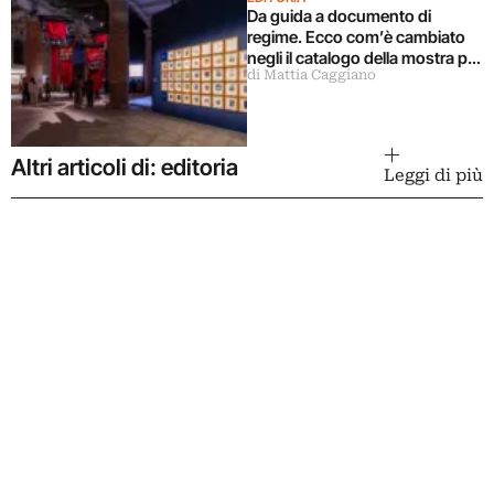
Da guida a documento di
regime. Ecco com’è cambiato
negli il catalogo della mostra più
di Mattia Caggiano
importante del mondo
Altri articoli di: editoria
Leggi di più