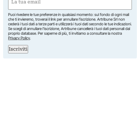
(Obbligatorio)
Puoi rivedere le tue preferenze in qualsiasi momento: sul fondo di ogni mail
che ti invieremo, troverai il link per annullare l’iscrizione. Artribune Srl non
cederà i tuoi dati a terze parti e utilizzerà i tuoi dati secondo le tue indicazioni.
Se scegli di annullare l’iscrizione, Artribune cancellerà i tuoi dati personali dal
proprio database. Per saperne di più, ti invitiamo a consultare la nostra
Privacy Policy
.
Iscriviti