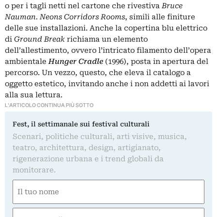
o per i tagli netti nel cartone che rivestiva
Bruce
Nauman. Neons Corridors Rooms
, simili alle finiture
delle sue installazioni. Anche la copertina blu elettrico
di
Ground Break
richiama un elemento
dell’allestimento, ovvero l’intricato filamento dell’opera
ambientale
Hunger Cradle
(1996), posta in apertura del
percorso. Un vezzo, questo, che eleva il catalogo a
oggetto estetico, invitando anche i non addetti ai lavori
alla sua lettura.
L'ARTICOLO CONTINUA PIÙ SOTTO
Fest, il settimanale sui festival culturali
Scenari, politiche culturali, arti visive, musica,
teatro, architettura, design, artigianato,
rigenerazione urbana e i trend globali da
monitorare.
Nome
(Obbligatorio)
Nome
Email