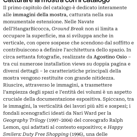
Il primo capitolo del catalogo è dedicato interamente
alle
immagini della mostra
, catturata nella sua
monumentale estensione. Nelle Navate
dell’HangarBicocca,
Ground Break
non si limita a
occupare la superficie, ma si sviluppa anche in
verticale, con opere sospese che scendono dal soffitto e
contribuiscono a definire l’architettura dello spazio. In
circa settanta fotografie, realizzate da
Agostino Osio
–
tra cui numerose installation views su doppia pagina e
diversi dettagli – le caratteristiche principali della
mostra vengono restituite con grande nitidezza.
Riuscire, attraverso le immagini, a trasmettere
l’ampiezza degli spazi e l’entità dei volumi è un aspetto
cruciale della documentazione espositiva. Spiccano, tra
le immagini, la verticalità dei lavori più alti e sospesi; i
fondali scenografici ideati da Nari Ward per la
Geography Trilogy
(1997–2004) del coreografo Ralph
Lemon, qui adattati al contesto espositivo; e
Happy
Smilers: Duty Free Shopping
(1996), una delle