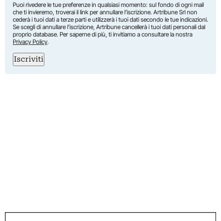
Puoi rivedere le tue preferenze in qualsiasi momento: sul fondo di ogni mail
che ti invieremo, troverai il link per annullare l’iscrizione. Artribune Srl non
cederà i tuoi dati a terze parti e utilizzerà i tuoi dati secondo le tue indicazioni.
Se scegli di annullare l’iscrizione, Artribune cancellerà i tuoi dati personali dal
proprio database. Per saperne di più, ti invitiamo a consultare la nostra
Privacy Policy
.
Iscriviti