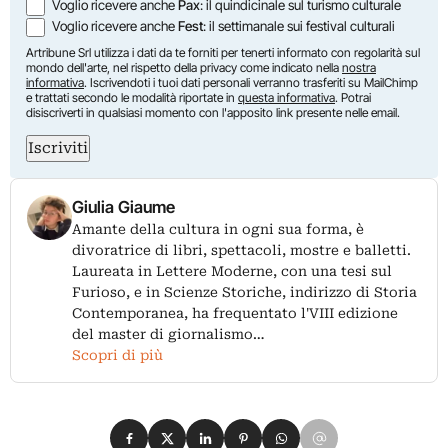
Voglio ricevere anche
Pax
: il quindicinale sul turismo culturale
Voglio ricevere anche
Fest
: il settimanale sui festival culturali
Artribune Srl utilizza i dati da te forniti per tenerti informato con regolarità sul
mondo dell'arte, nel rispetto della privacy come indicato nella
nostra
informativa
. Iscrivendoti i tuoi dati personali verranno trasferiti su MailChimp
e trattati secondo le modalità riportate in
questa informativa
. Potrai
disiscriverti in qualsiasi momento con l'apposito link presente nelle email.
Iscriviti
Giulia Giaume
Amante della cultura in ogni sua forma, è
divoratrice di libri, spettacoli, mostre e balletti.
Laureata in Lettere Moderne, con una tesi sul
Furioso, e in Scienze Storiche, indirizzo di Storia
Contemporanea, ha frequentato l'VIII edizione
del master di giornalismo…
Scopri di più
Condividi su Facebook
Condividi su X
Condividi su LinkedIn
Condividi su Pinterest
Condividi su WhatsApp
Condividi su Email