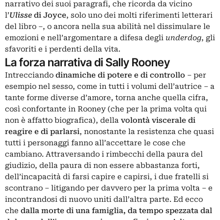
narrativo dei suoi paragrafi, che ricorda da vicino
l’
Ulisse
di Joyce
, solo uno dei molti riferimenti letterari
del libro –, o ancora nella sua abilità nel dissimulare le
emozioni e nell’argomentare a difesa degli
underdog
, gli
sfavoriti e i perdenti della vita.
La forza narrativa di Sally Rooney
Intrecciando
dinamiche di potere e di controllo
– per
esempio nel sesso, come in tutti i volumi dell’autrice – a
tante forme diverse d’amore, torna anche quella cifra,
così confortante in Rooney (che per la prima volta qui
non è affatto biografica), della
volontà viscerale di
reagire e di parlarsi
, nonostante la resistenza che quasi
tutti i personaggi fanno all’accettare le cose che
cambiano. Attraversando i rimbecchi della paura del
giudizio, della paura di non essere abbastanza forti,
dell’incapacità di farsi capire e capirsi, i due fratelli si
scontrano – litigando per davvero per la prima volta – e
incontrandosi di nuovo uniti dall’altra parte. Ed ecco
che
dalla morte di una famiglia, da tempo spezzata dal