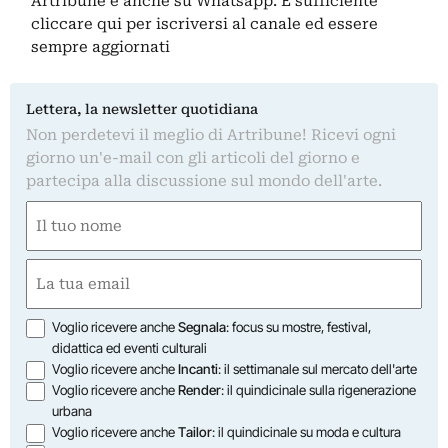
Artribune è anche su Whatsapp. È sufficiente
cliccare qui
per iscriversi al canale ed essere
sempre aggiornati
Lettera, la newsletter quotidiana
Non perdetevi il meglio di Artribune! Ricevi ogni
giorno un'e-mail con gli articoli del giorno e
partecipa alla discussione sul mondo dell'arte.
Nome
(Required)
First
Email
(Required)
Opzioni
Voglio ricevere anche
Segnala
: focus su mostre, festival,
didattica ed eventi culturali
Voglio ricevere anche
Incanti
: il settimanale sul mercato dell'arte
Voglio ricevere anche
Render
: il quindicinale sulla rigenerazione
urbana
Voglio ricevere anche
Tailor
: il quindicinale su moda e cultura