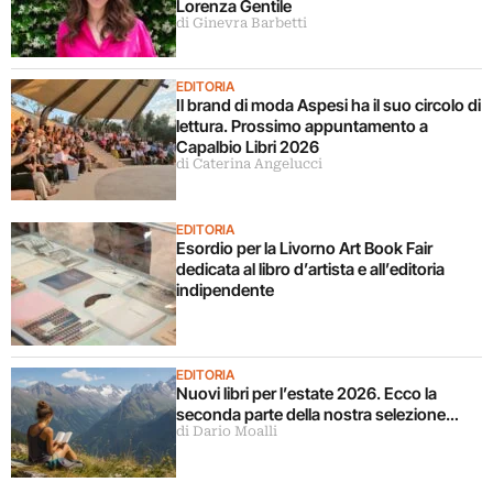
Lorenza Gentile
di Ginevra Barbetti
EDITORIA
Il brand di moda Aspesi ha il suo circolo di
lettura. Prossimo appuntamento a
Capalbio Libri 2026
di Caterina Angelucci
EDITORIA
Esordio per la Livorno Art Book Fair
dedicata al libro d’artista e all’editoria
indipendente
EDITORIA
Nuovi libri per l’estate 2026. Ecco la
seconda parte della nostra selezione…
di Dario Moalli