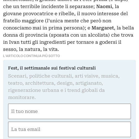
che un terribile incidente li separasse;
Naomi
, la
giovane provocatrice e ribelle, il nuovo interesse del
fratello maggiore (l’unica mente che però non
conosciamo mai in prima persona); e
Margaret
, la bella
donna di provincia (sposata con un alcolista) che trova
in Ivan tutti gli ingredienti per tornare a godersi il
sesso, la natura, la vita.
L'ARTICOLO CONTINUA PIÙ SOTTO
Fest, il settimanale sui festival culturali
Scenari, politiche culturali, arti visive, musica,
teatro, architettura, design, artigianato,
rigenerazione urbana e i trend globali da
monitorare.
Nome
(Required)
First
Email
(Required)