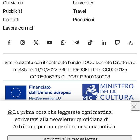
Chi siamo
University
Pubblicità
Travel
Contatti
Produzioni
Lavora con noi
Seguici su Facebook
Seguici su Instagram
Seguici su X
Seguici su YouTube
Seguici su WhatsApp
Seguici su Telegram
Seguici su TikTok
Seguici su Link
Seguici su
Segui
Sito realizzato con il contributo bando TOCC Decreto Direttoriale
n. 385 del 19/10/2022 PROT. PROGETTOTOCC0000125
COR15906233 CUPC87J23001080008
La prima cosa che leggerete ogni mattina!
© 2011-2026 ARTRIBUNE srl – Corso Vittorio Emanuele II, 287 –
Iscrivetevi alla newsletter quotidiana di
00186 Roma - P.I. 11381581005
Artribune per non perdere nessuna notizia
Privacy: Responsabile della protezione dei dati personali
ARTRIBUNE srl – Corso Vittorio Emanuele II, 287 – 00186 Roma
Iscriviti alla newsletter