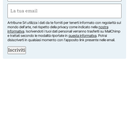
Nome
Email
(Obbligatorio)
Artribune Srl utilizza i dati da te forniti per tenerti informato con regolarità sul
mondo dell'arte, nel rispetto della privacy come indicato nella
nostra
informativa
. Iscrivendoti i tuoi dati personali verranno trasferiti su MailChimp
e trattati secondo le modalità riportate in
questa informativa
. Potrai
disiscriverti in qualsiasi momento con l'apposito link presente nelle email.
Iscriviti