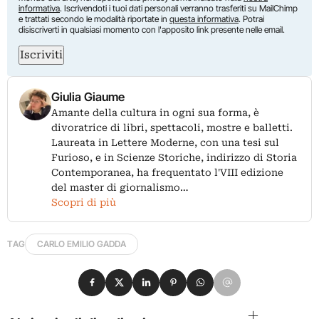
informativa
. Iscrivendoti i tuoi dati personali verranno trasferiti su MailChimp
e trattati secondo le modalità riportate in
questa informativa
. Potrai
disiscriverti in qualsiasi momento con l'apposito link presente nelle email.
Iscriviti
Giulia Giaume
Amante della cultura in ogni sua forma, è
divoratrice di libri, spettacoli, mostre e balletti.
Laureata in Lettere Moderne, con una tesi sul
Furioso, e in Scienze Storiche, indirizzo di Storia
Contemporanea, ha frequentato l'VIII edizione
del master di giornalismo…
Scopri di più
TAG
CARLO EMILIO GADDA
Condividi su Facebook
Condividi su X
Condividi su LinkedIn
Condividi su Pinterest
Condividi su WhatsApp
Condividi su Email