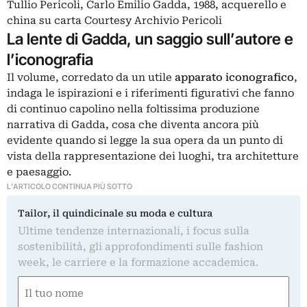
Tullio Pericoli, Carlo Emilio Gadda, 1988, acquerello e
china su carta Courtesy Archivio Pericoli
La lente di Gadda, un saggio sull’autore e
l’iconografia
Il volume, corredato da un utile
apparato iconografico
,
indaga le ispirazioni e i riferimenti figurativi che fanno
di continuo capolino nella foltissima produzione
narrativa di Gadda, cosa che diventa ancora più
evidente quando si legge la sua opera da un punto di
vista della rappresentazione dei luoghi, tra architetture
e paesaggio.
L'ARTICOLO CONTINUA PIÙ SOTTO
Tailor, il quindicinale su moda e cultura
Ultime tendenze internazionali, i focus sulla
sostenibilità, gli approfondimenti sulle fashion
week, le carriere e la formazione accademica.
Nome
(Obbligatorio)