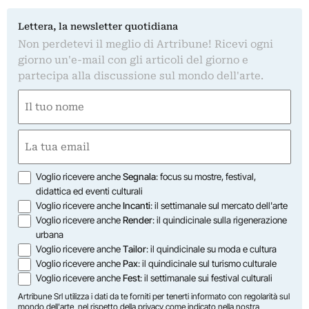
Lettera, la newsletter quotidiana
Non perdetevi il meglio di Artribune! Ricevi ogni
giorno un'e-mail con gli articoli del giorno e
partecipa alla discussione sul mondo dell'arte.
Nome
(Obbligatorio)
Nome
Email
(Obbligatorio)
Opzioni
Voglio ricevere anche
Segnala
: focus su mostre, festival,
didattica ed eventi culturali
Voglio ricevere anche
Incanti
: il settimanale sul mercato dell'arte
Voglio ricevere anche
Render
: il quindicinale sulla rigenerazione
urbana
Voglio ricevere anche
Tailor
: il quindicinale su moda e cultura
Voglio ricevere anche
Pax
: il quindicinale sul turismo culturale
Voglio ricevere anche
Fest
: il settimanale sui festival culturali
Artribune Srl utilizza i dati da te forniti per tenerti informato con regolarità sul
mondo dell'arte, nel rispetto della privacy come indicato nella
nostra