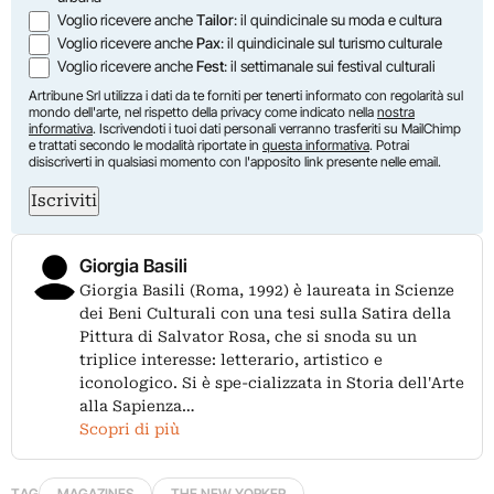
Voglio ricevere anche
Tailor
: il quindicinale su moda e cultura
Voglio ricevere anche
Pax
: il quindicinale sul turismo culturale
Voglio ricevere anche
Fest
: il settimanale sui festival culturali
Artribune Srl utilizza i dati da te forniti per tenerti informato con regolarità sul
mondo dell'arte, nel rispetto della privacy come indicato nella
nostra
informativa
. Iscrivendoti i tuoi dati personali verranno trasferiti su MailChimp
e trattati secondo le modalità riportate in
questa informativa
. Potrai
disiscriverti in qualsiasi momento con l'apposito link presente nelle email.
Iscriviti
Giorgia Basili
Giorgia Basili (Roma, 1992) è laureata in Scienze
dei Beni Culturali con una tesi sulla Satira della
Pittura di Salvator Rosa, che si snoda su un
triplice interesse: letterario, artistico e
iconologico. Si è spe-cializzata in Storia dell'Arte
alla Sapienza…
Scopri di più
TAG
MAGAZINES
THE NEW YORKER