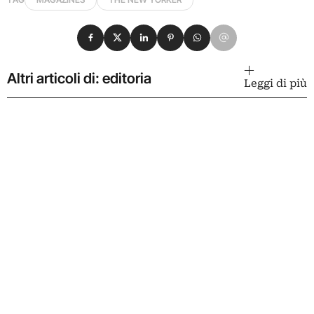
Condividi su Facebook
Condividi su X
Condividi su LinkedIn
Condividi su Pinterest
Condividi su WhatsApp
Condividi su Email
Altri articoli di: editoria
Leggi di più