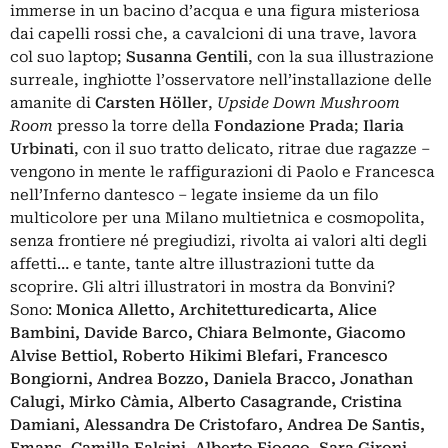
immerse in un bacino d’acqua e una figura misteriosa
dai capelli rossi che, a cavalcioni di una trave, lavora
col suo laptop;
Susanna Gentili
, con la sua illustrazione
surreale, inghiotte l’osservatore nell’installazione delle
amanite di
Carsten H
ö
ller
,
Upside Down Mushroom
Room
presso la torre della
Fondazione Prada
;
Ilaria
Urbinati
,
con il suo tratto delicato, ritrae due ragazze –
vengono in mente le raffigurazioni di Paolo e Francesca
nell’Inferno dantesco – legate insieme da un filo
multicolore per una Milano multietnica e cosmopolita,
senza frontiere né pregiudizi, rivolta ai valori alti degli
affetti… e tante, tante altre illustrazioni tutte da
scoprire. Gli altri illustratori in mostra da Bonvini?
Sono:
Monica Alletto, Architetturedicarta, Alice
Bambini, Davide Barco, Chiara Belmonte, Giacomo
Alvise Bettiol, Roberto Hikimi Blefari, Francesco
Bongiorni, Andrea Bozzo, Daniela Bracco, Jonathan
Calugi, Mirko Càmia, Alberto Casagrande, Cristina
Damiani, Alessandra De Cristofaro, Andrea De Santis,