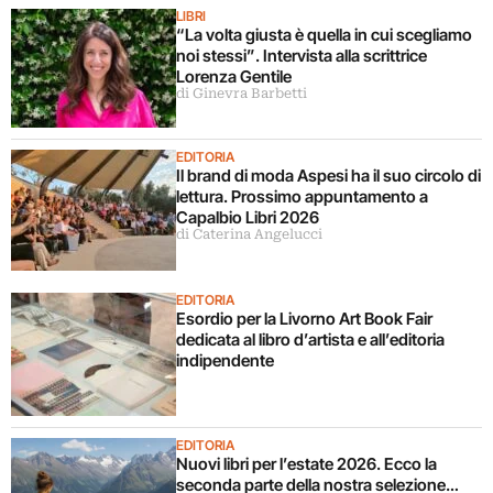
LIBRI
“La volta giusta è quella in cui scegliamo
noi stessi”. Intervista alla scrittrice
Lorenza Gentile
di Ginevra Barbetti
EDITORIA
Il brand di moda Aspesi ha il suo circolo di
lettura. Prossimo appuntamento a
Capalbio Libri 2026
di Caterina Angelucci
EDITORIA
Esordio per la Livorno Art Book Fair
dedicata al libro d’artista e all’editoria
indipendente
EDITORIA
Nuovi libri per l’estate 2026. Ecco la
seconda parte della nostra selezione…