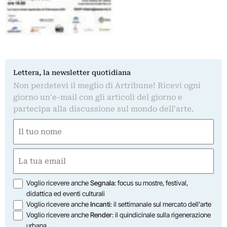
Lettera, la newsletter quotidiana
Non perdetevi il meglio di Artribune! Ricevi ogni
giorno un'e-mail con gli articoli del giorno e
partecipa alla discussione sul mondo dell'arte.
Nome
(Required)
First
Email
(Required)
Opzioni
Voglio ricevere anche
Segnala
: focus su mostre, festival,
didattica ed eventi culturali
Voglio ricevere anche
Incanti
: il settimanale sul mercato dell'arte
Voglio ricevere anche
Render
: il quindicinale sulla rigenerazione
urbana