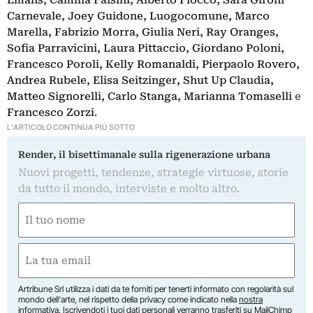
Emans, Camilla Falsini, Alberto Fiocco, Sara Gironi
Carnevale, Joey Guidone, Luogocomune, Marco
Marella, Fabrizio Morra, Giulia Neri, Ray Oranges,
Sofia Parravicini, Laura Pittaccio, Giordano Poloni,
Francesco Poroli, Kelly Romanaldi, Pierpaolo Rovero,
Andrea Rubele, Elisa Seitzinger, Shut Up Claudia,
Matteo Signorelli, Carlo Stanga, Marianna Tomaselli
e
Francesco Zorzi
.
L'ARTICOLO CONTINUA PIÙ SOTTO
Render, il bisettimanale sulla rigenerazione urbana
Nuovi progetti, tendenze, strategie virtuose, storie
da tutto il mondo, interviste e molto altro.
Nome
(Required)
First
Email
(Required)
Artribune Srl utilizza i dati da te forniti per tenerti informato con regolarità sul
mondo dell'arte, nel rispetto della privacy come indicato nella
nostra
informativa
. Iscrivendoti i tuoi dati personali verranno trasferiti su MailChimp