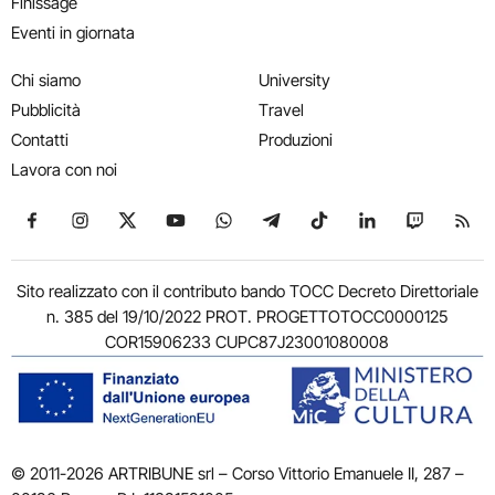
Finissage
Eventi in giornata
Chi siamo
University
Pubblicità
Travel
Contatti
Produzioni
Lavora con noi
Seguici su Facebook
Seguici su Instagram
Seguici su X
Seguici su YouTube
Seguici su WhatsApp
Seguici su Telegram
Seguici su TikTok
Seguici su Link
Seguici su
Segui
Sito realizzato con il contributo bando TOCC Decreto Direttoriale
n. 385 del 19/10/2022 PROT. PROGETTOTOCC0000125
COR15906233 CUPC87J23001080008
© 2011-2026 ARTRIBUNE srl – Corso Vittorio Emanuele II, 287 –