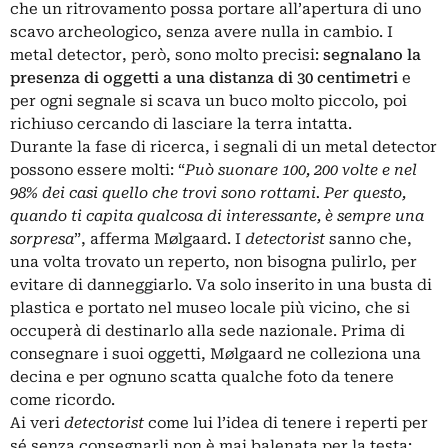
che un ritrovamento possa portare all’apertura di uno
scavo archeologico, senza avere nulla in cambio. I
metal detector, però, sono molto precisi:
segnalano la
presenza di oggetti a una distanza di 30 centimetri
e
per ogni segnale si scava un buco molto piccolo, poi
richiuso cercando di lasciare la terra intatta.
Durante la fase di ricerca, i segnali di un metal detector
possono essere molti: “
Può suonare 100, 200 volte e nel
98% dei casi quello che trovi sono rottami. Per questo,
quando ti capita qualcosa di interessante, è sempre una
sorpresa
”, afferma Mølgaard. I
detectorist
sanno che,
una volta trovato un reperto, non bisogna pulirlo, per
evitare di danneggiarlo. Va solo inserito in una busta di
plastica e portato nel museo locale più vicino, che si
occuperà di destinarlo alla sede nazionale. Prima di
consegnare i suoi oggetti, Mølgaard ne colleziona una
decina e per ognuno scatta qualche foto da tenere
come ricordo.
Ai veri
detectorist
come lui l’idea di tenere i reperti per
sé senza consegnarli non è mai balenata per la testa: