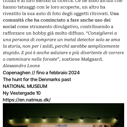
rituali e ai loro metodi di ricerca. Ce ne sono alcuni che
hanno
tatuaggi
con le loro scoperte, un altro ha
rivestito la sua auto di foto degli oggetti ritrovati.
Una
comunità che ha cominciato a fare anche uso dei
social
come strumento divulgativo, contribuendo a
rafforzare un hobby già molto diffuso. “
Consiglierei a
una persona di comprare un metal detector solo se ama
la storia, non per i soldi, perché sarebbe semplicemente
stupido. E poi è anche salutare e più divertente di correre
o camminare nelle foreste
”, sostiene Mølgaard.
Alessandro Leone
Copenaghen // fino a febbraio 2024
The hunt for the Denmarks past
NATIONAL MUSEUM
Ny Vestergade 10
https://en.natmus.dk/