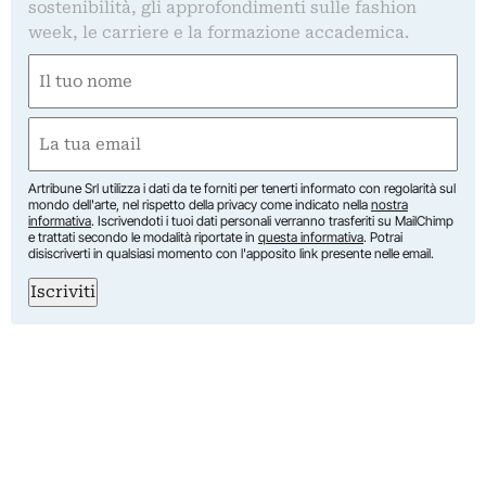
sostenibilità, gli approfondimenti sulle fashion
week, le carriere e la formazione accademica.
Nome
(Required)
First
Email
(Required)
Artribune Srl utilizza i dati da te forniti per tenerti informato con regolarità sul
mondo dell'arte, nel rispetto della privacy come indicato nella
nostra
informativa
. Iscrivendoti i tuoi dati personali verranno trasferiti su MailChimp
e trattati secondo le modalità riportate in
questa informativa
. Potrai
disiscriverti in qualsiasi momento con l'apposito link presente nelle email.
Iscriviti