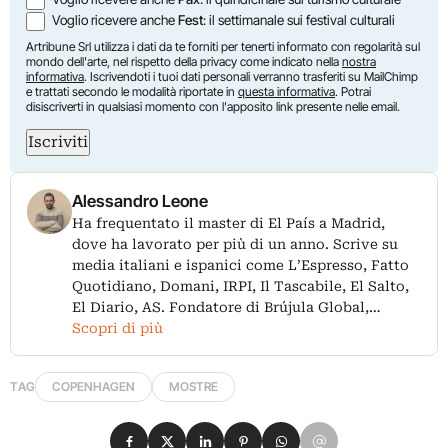
Voglio ricevere anche
Fest
: il settimanale sui festival culturali
Artribune Srl utilizza i dati da te forniti per tenerti informato con regolarità sul
mondo dell'arte, nel rispetto della privacy come indicato nella
nostra
informativa
. Iscrivendoti i tuoi dati personali verranno trasferiti su MailChimp
e trattati secondo le modalità riportate in
questa informativa
. Potrai
disiscriverti in qualsiasi momento con l'apposito link presente nelle email.
Iscriviti
Alessandro Leone
Ha frequentato il master di El País a Madrid,
dove ha lavorato per più di un anno. Scrive su
media italiani e ispanici come L’Espresso, Fatto
Quotidiano, Domani, IRPI, Il Tascabile, El Salto,
El Diario, AS. Fondatore di Brújula Global,…
Scopri di più
TAG
COPENHAGEN
MOSTRE
Condividi su Facebook
Condividi su X
Condividi su LinkedIn
Condividi su Pinterest
Condividi su WhatsApp
Condividi su Email