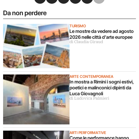
Da non perdere
TURISMO
Le mostre da vedere ad agosto
2026 nelle città d’arte europee
di Claudia Giraud
ARTE CONTEMPORANEA
In mostra a Rimini i sogni estivi,
poetici e malinconici dipinti da
Luca Giovagnoli
di Ludovica Palmieri
ARTI PERFORMATIVE
Come le performance hanno