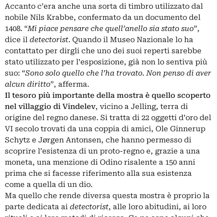
Accanto c’era anche una sorta di timbro utilizzato dal
nobile Nils Krabbe, confermato da un documento del
1408. “
Mi piace pensare che quell’anello sia stato suo
”,
dice il
detectorist
. Quando il Museo Nazionale lo ha
contattato per dirgli che uno dei suoi reperti sarebbe
stato utilizzato per l’esposizione, già non lo sentiva più
suo: “
Sono solo quello che l’ha trovato. Non penso di aver
alcun diritto
”, afferma.
Il tesoro più importante della mostra è quello scoperto
nel villaggio di Vindelev
, vicino a Jelling, terra di
origine del regno danese. Si tratta di 22 oggetti d’oro del
VI secolo trovati da una coppia di amici, Ole Ginnerup
Schytz e Jørgen Antonsen, che hanno permesso di
scoprire l’esistenza di un proto-regno e, grazie a una
moneta, una menzione di Odino risalente a 150 anni
prima che si facesse riferimento alla sua esistenza
come a quella di un dio.
Ma quello che rende diversa questa mostra è proprio la
parte dedicata ai
detectorist
, alle loro abitudini, ai loro