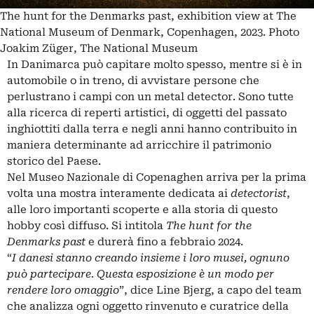
The hunt for the Denmarks past, exhibition view at The
National Museum of Denmark, Copenhagen, 2023. Photo
Joakim Züger, The National Museum
In Danimarca può capitare molto spesso, mentre si è in
automobile o in treno, di avvistare persone che
perlustrano i campi con un
metal detector
. Sono tutte
alla ricerca di reperti artistici, di oggetti del passato
inghiottiti dalla terra e negli anni hanno contribuito in
maniera determinante ad arricchire il patrimonio
storico del Paese.
Nel
Museo Nazionale di Copenaghen
arriva per la prima
volta una mostra interamente dedicata ai
detectorist
,
alle loro importanti scoperte e alla storia di questo
hobby così diffuso. Si intitola
The hunt for the
Denmarks past
e durerà fino a febbraio 2024.
“
I danesi stanno creando insieme i loro musei, ognuno
può partecipare. Questa esposizione è un modo per
rendere loro omaggio
”, dice Line Bjerg, a capo del team
che analizza ogni oggetto rinvenuto e curatrice della