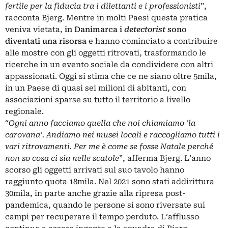
fertile per la fiducia tra i dilettanti e i professionisti
”,
racconta Bjerg. Mentre in molti Paesi questa pratica
veniva vietata,
in Danimarca i
detectorist
sono
diventati una risorsa
e hanno cominciato a contribuire
alle mostre con gli oggetti ritrovati, trasformando le
ricerche in un evento sociale da condividere con altri
appassionati. Oggi si stima che ce ne siano oltre 5mila,
in un Paese di quasi sei milioni di abitanti, con
associazioni sparse su tutto il territorio a livello
regionale.
“
Ogni anno facciamo quella che noi chiamiamo ‘la
carovana’. Andiamo nei musei locali e raccogliamo tutti i
vari ritrovamenti. Per me è come se fosse Natale perché
non so cosa ci sia nelle scatole
”, afferma Bjerg. L’anno
scorso gli oggetti arrivati sul suo tavolo hanno
raggiunto quota 18mila. Nel 2021 sono stati addirittura
30mila, in parte anche grazie alla ripresa post-
pandemica, quando le persone si sono riversate sui
campi per recuperare il tempo perduto. L’afflusso