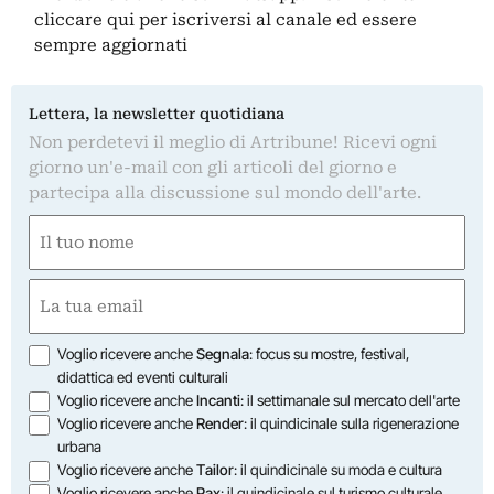
cliccare qui
per iscriversi al canale ed essere
sempre aggiornati
Lettera, la newsletter quotidiana
Non perdetevi il meglio di Artribune! Ricevi ogni
giorno un'e-mail con gli articoli del giorno e
partecipa alla discussione sul mondo dell'arte.
Nome
(Required)
First
Email
(Required)
Opzioni
Voglio ricevere anche
Segnala
: focus su mostre, festival,
didattica ed eventi culturali
Voglio ricevere anche
Incanti
: il settimanale sul mercato dell'arte
Voglio ricevere anche
Render
: il quindicinale sulla rigenerazione
urbana
Voglio ricevere anche
Tailor
: il quindicinale su moda e cultura
Voglio ricevere anche
Pax
: il quindicinale sul turismo culturale