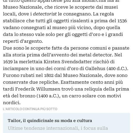
di tutto questo appartiene più alla monarchia ma al
Museo Nazionale, che riceve le scoperte dai musei
locali, dove i
detectorist
le consegnano. La regola
stabilisce che tutti gli oggetti risalenti a prima del 1536
vadano consegnati al museo più vicino, dopo quella
data lo stesso vale solo per gli oggetti d’oro e i grandi
reperti d’argento.
Due sono le scoperte fatte da persone comuni e passate
alla storia prima dell’avvento dei metal detector. Nel
1639 la merlettaia Kirsten Svendsdatter rischiò di
inciampare in uno dei corni d’oro di Gallehus (400 d.C.).
Furono rubati nel 1802 dal Museo Nazionale, dove sono
conservate due repliche. Esattamente cento anni più
tardi Frederik Willumsen trovò una reliquia della prima
età del bronzo (1400 a.C.), un carro solare con motivi
nordici.
L'ARTICOLO CONTINUA PIÙ SOTTO
Tailor, il quindicinale su moda e cultura
Ultime tendenze internazionali, i focus sulla