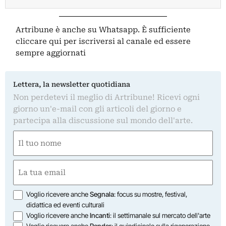
Artribune è anche su Whatsapp. È sufficiente
cliccare qui
per iscriversi al canale ed essere
sempre aggiornati
Lettera, la newsletter quotidiana
Non perdetevi il meglio di Artribune! Ricevi ogni
giorno un'e-mail con gli articoli del giorno e
partecipa alla discussione sul mondo dell'arte.
Nome
(Required)
First
Email
(Required)
Opzioni
Voglio ricevere anche
Segnala
: focus su mostre, festival,
didattica ed eventi culturali
Voglio ricevere anche
Incanti
: il settimanale sul mercato dell'arte
Voglio ricevere anche
Render
: il quindicinale sulla rigenerazione