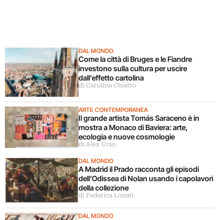
DAL MONDO
Come la città di Bruges e le Fiandre
investono sulla cultura per uscire
dall’effetto cartolina
di Carolina Chiatto
ARTE CONTEMPORANEA
Il grande artista Tomás Saraceno è in
mostra a Monaco di Baviera: arte,
ecologia e nuove cosmologie
di Alex Urso
DAL MONDO
A Madrid il Prado racconta gli episodi
dell’Odissea di Nolan usando i capolavori
della collezione
di Federica Lonati
DAL MONDO