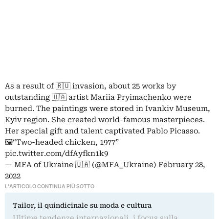
As a result of 🇷🇺 invasion, about 25 works by
outstanding 🇺🇦 artist Mariia Pryimachenko were
burned. The paintings were stored in Ivankiv Museum,
Kyiv region. She created world-famous masterpieces.
Her special gift and talent captivated Pablo Picasso.
🖼️“Two-headed chicken, 1977”
pic.twitter.com/dfAyfkn1k9
— MFA of Ukraine 🇺🇦 (@MFA_Ukraine)
February 28,
2022
L'ARTICOLO CONTINUA PIÙ SOTTO
Tailor, il quindicinale su moda e cultura
Ultime tendenze internazionali, i focus sulla