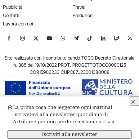
Pubblicità
Travel
Contatti
Produzioni
Lavora con noi
Seguici su Facebook
Seguici su Instagram
Seguici su X
Seguici su YouTube
Seguici su WhatsApp
Seguici su Telegram
Seguici su TikTok
Seguici su Link
Seguici su
Segui
Sito realizzato con il contributo bando TOCC Decreto Direttoriale
n. 385 del 19/10/2022 PROT. PROGETTOTOCC0000125
COR15906233 CUPC87J23001080008
La prima cosa che leggerete ogni mattina!
© 2011-2026 ARTRIBUNE srl – Corso Vittorio Emanuele II, 287 –
Iscrivetevi alla newsletter quotidiana di
00186 Roma - P.I. 11381581005
Artribune per non perdere nessuna notizia
Privacy: Responsabile della protezione dei dati personali
ARTRIBUNE srl – Corso Vittorio Emanuele II, 287 – 00186 Roma
Iscriviti alla newsletter
Termini e condizioni
Privacy Policy
Cookie Policy
Credits