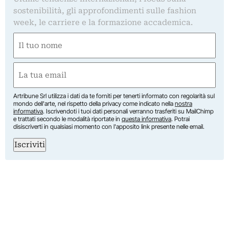
sostenibilità, gli approfondimenti sulle fashion
week, le carriere e la formazione accademica.
Nome
(Obbligatorio)
Nome
Email
(Obbligatorio)
Artribune Srl utilizza i dati da te forniti per tenerti informato con regolarità sul
mondo dell'arte, nel rispetto della privacy come indicato nella
nostra
informativa
. Iscrivendoti i tuoi dati personali verranno trasferiti su MailChimp
e trattati secondo le modalità riportate in
questa informativa
. Potrai
disiscriverti in qualsiasi momento con l'apposito link presente nelle email.
Iscriviti