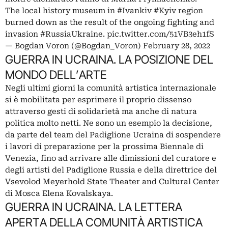
The local history museum in
#Ivankiv
#Kyiv
region
burned down as the result of the ongoing fighting and
invasion
#RussiaUkraine
.
pic.twitter.com/51VB3eh1fS
— Bogdan Voron (@Bogdan_Voron)
February 28, 2022
GUERRA IN UCRAINA. LA POSIZIONE DEL
MONDO DELL’ARTE
Negli ultimi giorni la comunità artistica internazionale
si è mobilitata per esprimere il proprio dissenso
attraverso
gesti di solidarietà
ma anche di natura
politica molto netti. Ne sono un esempio la decisione,
da parte del team del
Padiglione Ucraina
di sospendere
i lavori di preparazione per la prossima Biennale di
Venezia, fino ad arrivare alle dimissioni del curatore e
degli artisti del
Padiglione Russia
e della direttrice del
Vsevolod Meyerhold State Theater and Cultural Center
di Mosca
Elena Kovalskaya
.
GUERRA IN UCRAINA. LA LETTERA
APERTA DELLA COMUNITÀ ARTISTICA