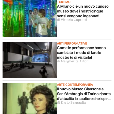
TURISMO
A Milano c’è un nuovo curioso
museo dove i nostri cinque
sensi vengono ingannati
di Vittoria Caprotti
ARTI PERFORMATIVE
Come le performance hanno
cambiato il modo di fare le
mostre (e di visitarle)
di Margherita Artoni
ARTE CONTEMPORANEA
Il nuovo Museo Giansone a
Sant’Ambrogio di Torino riporta
d’attualità lo scultore che ispirò
di Dario Bragaglia
il libro La donna della domenica