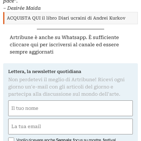
pace”.
– Desirée Maida
ACQUISTA QUI il libro Diari ucraini di Andrei Kurkov
Artribune è anche su Whatsapp. È sufficiente
cliccare qui
per iscriversi al canale ed essere
sempre aggiornati
Lettera, la newsletter quotidiana
Non perdetevi il meglio di Artribune! Ricevi ogni
giorno un'e-mail con gli articoli del giorno e
partecipa alla discussione sul mondo dell'arte.
Nome
(Obbligatorio)
Nome
Email
(Obbligatorio)
Opzioni
Voglio ricevere anche
Segnala
: focus su mostre, festival,