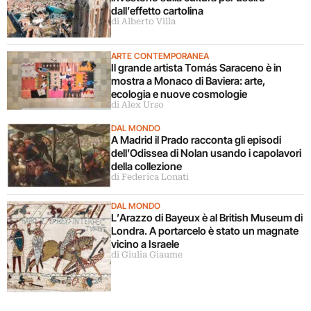
dall’effetto cartolina
di Alberto Villa
ARTE CONTEMPORANEA
Il grande artista Tomás Saraceno è in
mostra a Monaco di Baviera: arte,
ecologia e nuove cosmologie
di Alex Urso
DAL MONDO
A Madrid il Prado racconta gli episodi
dell’Odissea di Nolan usando i capolavori
della collezione
di Federica Lonati
DAL MONDO
L’Arazzo di Bayeux è al British Museum di
Londra. A portarcelo è stato un magnate
vicino a Israele
di Giulia Giaume