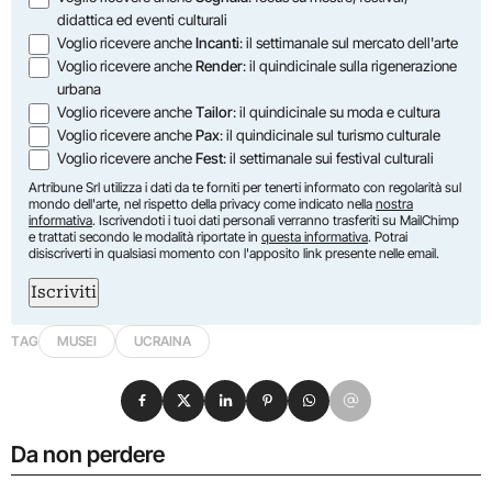
didattica ed eventi culturali
Voglio ricevere anche
Incanti
: il settimanale sul mercato dell'arte
Voglio ricevere anche
Render
: il quindicinale sulla rigenerazione
urbana
Voglio ricevere anche
Tailor
: il quindicinale su moda e cultura
Voglio ricevere anche
Pax
: il quindicinale sul turismo culturale
Voglio ricevere anche
Fest
: il settimanale sui festival culturali
Artribune Srl utilizza i dati da te forniti per tenerti informato con regolarità sul
mondo dell'arte, nel rispetto della privacy come indicato nella
nostra
informativa
. Iscrivendoti i tuoi dati personali verranno trasferiti su MailChimp
e trattati secondo le modalità riportate in
questa informativa
. Potrai
disiscriverti in qualsiasi momento con l'apposito link presente nelle email.
Iscriviti
TAG
MUSEI
UCRAINA
Condividi su Facebook
Condividi su X
Condividi su LinkedIn
Condividi su Pinterest
Condividi su WhatsApp
Condividi su Email
Da non perdere