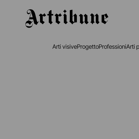
Artribune
Arti visive
Progetto
Professioni
Arti 