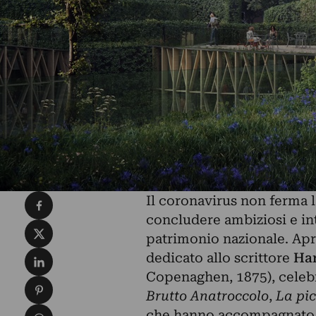
Condividi su Facebook
Il coronavirus non ferma l
concludere ambiziosi e int
Condividi su X
patrimonio nazionale. Apr
Condividi su LinkedIn
dedicato allo scrittore
Han
Copenaghen, 1875), celebre
Condividi su Pinterest
Brutto Anatroccolo
,
La pic
Condividi su WhatsApp
che hanno accompagnato g