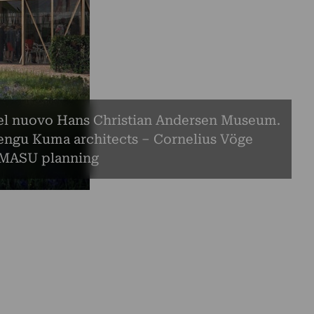
el nuovo Hans Christian Andersen Museum.
engu Kuma architects – Cornelius Vöge
– MASU planning