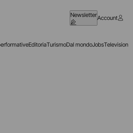
Newsletter
Account
performative
Editoria
Turismo
Dal mondo
Jobs
Television