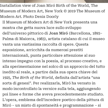
Installation view of Joan Miró Birth of the World, The
Museum of Modern Art, New York © 2019 The Museum of
Modern Art. Photo Denis Doorly
Il Museum of Modern Art di New York presenta una
mostra che getta nuova luce sullo sviluppo
dell’universo pittorico di
Joan Miró
(Barcellona, 1893–
Palma di Maiorca, 1983), artista catalano di cui il museo
vanta una vastissima raccolta di opere. Questa
esposizione, arricchita da numerosi prestiti
internazionali, punta particolare attenzione al suo
intenso impegno con la poesia, al processo creativo, e
alla sperimentazione nel solco di un approccio del tutto
inedito al reale, a partire dalla sua opera chiave del
1925,
The Birth of the World
, definita dall’artista “una
sorta di genesi”. Per realizzarla, Miró ha versato in
modo incontrollato la vernice sulla tela, aggiungendo
poi linee e forme che aveva precedentemente studiato.
L’opera, emblema dell’incedere poetico della pittura di
Miró – un misto di spontaneità e programmazione – si