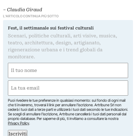
– Claudia Giraud
L'ARTICOLO CONTINUA PIÙ SOTTO
Fest, il settimanale sui festival culturali
Scenari, politiche culturali, arti visive, musica,
teatro, architettura, design, artigianato,
rigenerazione urbana e i trend globali da
monitorare.
Nome
(Required)
First
Email
(Required)
Puoi rivedere le tue preferenze in qualsiasi momento: sul fondo di ogni mail
che ti invieremo, troverai il link per annullare l’iscrizione. Artribune Srl non
cederà i tuoi dati a terze parti e utilizzerà i tuoi dati secondo le tue indicazioni.
Se scegli di annullare l’iscrizione, Artribune cancellerà i tuoi dati personali dal
proprio database. Per saperne di più, ti invitiamo a consultare la nostra
Privacy Policy
.
Iscriviti