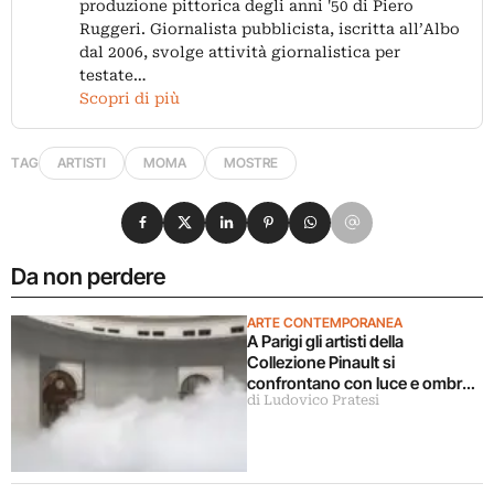
produzione pittorica degli anni '50 di Piero
Ruggeri. Giornalista pubblicista, iscritta all’Albo
dal 2006, svolge attività giornalistica per
testate…
Scopri di più
TAG
ARTISTI
MOMA
MOSTRE
Condividi su Facebook
Condividi su X
Condividi su LinkedIn
Condividi su Pinterest
Condividi su WhatsApp
Condividi su Email
Da non perdere
ARTE CONTEMPORANEA
A Parigi gli artisti della
Collezione Pinault si
confrontano con luce e ombra
di Ludovico Pratesi
in una grande mostra