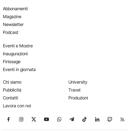
Abbonamenti
Magazine
Newsletter
Podcast
Eventi e Mostre
Inaugurazioni
Finissage
Eventi in giornata
Chi siamo
University
Pubblicità
Travel
Contatti
Produzioni
Lavora con noi
Seguici su Facebook
Seguici su Instagram
Seguici su X
Seguici su YouTube
Seguici su WhatsApp
Seguici su Telegram
Seguici su TikTok
Seguici su Link
Seguici su
Segui