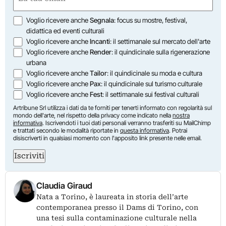
(Required)
Opzioni
Voglio ricevere anche
Segnala
: focus su mostre, festival,
didattica ed eventi culturali
Voglio ricevere anche
Incanti
: il settimanale sul mercato dell'arte
Voglio ricevere anche
Render
: il quindicinale sulla rigenerazione
urbana
Voglio ricevere anche
Tailor
: il quindicinale su moda e cultura
Voglio ricevere anche
Pax
: il quindicinale sul turismo culturale
Voglio ricevere anche
Fest
: il settimanale sui festival culturali
Artribune Srl utilizza i dati da te forniti per tenerti informato con regolarità sul
mondo dell'arte, nel rispetto della privacy come indicato nella
nostra
informativa
. Iscrivendoti i tuoi dati personali verranno trasferiti su MailChimp
e trattati secondo le modalità riportate in
questa informativa
. Potrai
disiscriverti in qualsiasi momento con l'apposito link presente nelle email.
Iscriviti
Claudia Giraud
Nata a Torino, è laureata in storia dell’arte
contemporanea presso il Dams di Torino, con
una tesi sulla contaminazione culturale nella