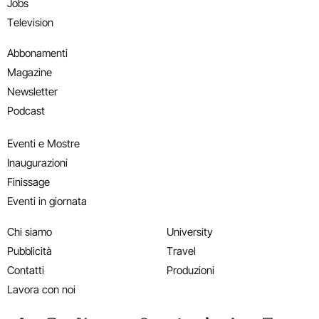
Jobs
Television
Abbonamenti
Magazine
Newsletter
Podcast
Eventi e Mostre
Inaugurazioni
Finissage
Eventi in giornata
Chi siamo
University
Pubblicità
Travel
Contatti
Produzioni
Lavora con noi
Seguici su Facebook
Seguici su Instagram
Seguici su X
Seguici su YouTube
Seguici su WhatsApp
Seguici su Telegram
Seguici su TikTok
Seguici su Link
Seguici su
Segui