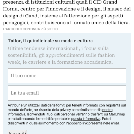
presenza di istituzioni culturali quali il CID Grand
Hornu, centro per l’innovazione e il design, il museo del
design di Gand, insieme all’attenzione per gli aspetti
pedagogici, contribuiscono al formato unico della fiera.
L'ARTICOLO CONTINUA PIÙ SOTTO
Tailor, il quindicinale su moda e cultura
Ultime tendenze internazionali, i focus sulla
sostenibilità, gli approfondimenti sulle fashion
week, le carriere e la formazione accademica.
Nome
(Obbligatorio)
Nome
Email
(Obbligatorio)
Artribune Srl utilizza i dati da te forniti per tenerti informato con regolarità sul
mondo dell'arte, nel rispetto della privacy come indicato nella
nostra
informativa
. Iscrivendoti i tuoi dati personali verranno trasferiti su MailChimp
e trattati secondo le modalità riportate in
questa informativa
. Potrai
disiscriverti in qualsiasi momento con l'apposito link presente nelle email.
Iscriviti