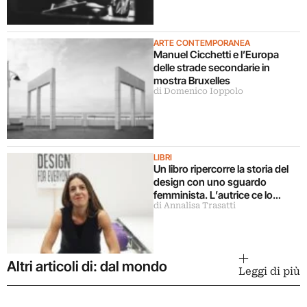
ARTE CONTEMPORANEA
Manuel Cicchetti e l’Europa
delle strade secondarie in
mostra Bruxelles
di Domenico Ioppolo
LIBRI
Un libro ripercorre la storia del
design con uno sguardo
femminista. L’autrice ce lo
di Annalisa Trasatti
racconta
Altri articoli di: dal mondo
Leggi di più