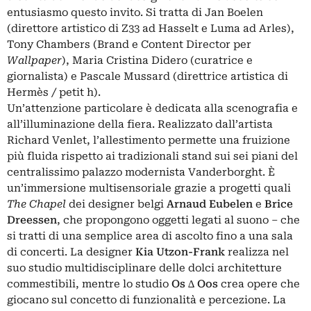
entusiasmo questo invito. Si tratta di Jan Boelen
(direttore artistico di Z33 ad Hasselt e Luma ad Arles),
Tony Chambers (Brand e Content Director per
Wallpaper
), Maria Cristina Didero (curatrice e
giornalista) e Pascale Mussard (direttrice artistica di
Hermès / petit h).
Un’attenzione particolare è dedicata alla scenografia e
all’illuminazione della fiera. Realizzato dall’artista
Richard Venlet, l’allestimento permette una fruizione
più fluida rispetto ai tradizionali stand sui sei piani del
centralissimo palazzo modernista Vanderborght. È
un’immersione multisensoriale grazie a progetti quali
The Chapel
dei designer belgi
Arnaud Eubelen
e
Brice
Dreessen
, che propongono oggetti legati al suono ‒ che
si tratti di una semplice area di ascolto fino a una sala
di concerti. La designer
Kia Utzon-Frank
realizza nel
suo studio multidisciplinare delle dolci architetture
commestibili, mentre lo studio
Os ∆ Oos
crea opere che
giocano sul concetto di funzionalità e percezione. La