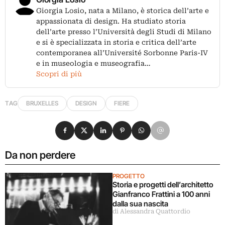
Giorgia Losio, nata a Milano, è storica dell’arte e
appassionata di design. Ha studiato storia
dell’arte presso l’Università degli Studi di Milano
e si è specializzata in storia e critica dell’arte
contemporanea all’Université Sorbonne Paris-IV
e in museologia e museografia…
Scopri di più
TAG
BRUXELLES
DESIGN
FIERE
Condividi su Facebook
Condividi su X
Condividi su LinkedIn
Condividi su Pinterest
Condividi su WhatsApp
Condividi su Email
Da non perdere
PROGETTO
Storia e progetti dell’architetto
Gianfranco Frattini a 100 anni
dalla sua nascita
di Alessandra Quattordio