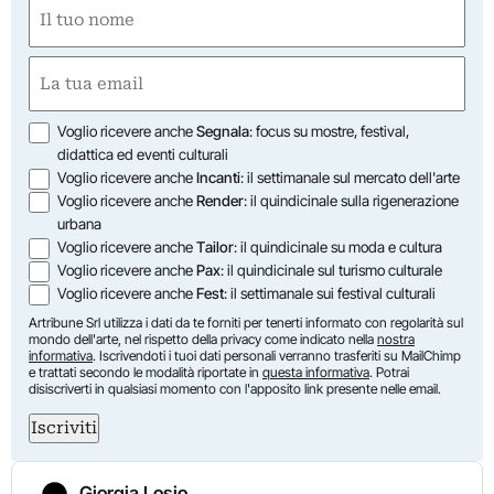
Nome
(Obbligatorio)
Nome
Email
(Obbligatorio)
Opzioni
Voglio ricevere anche
Segnala
: focus su mostre, festival,
didattica ed eventi culturali
Voglio ricevere anche
Incanti
: il settimanale sul mercato dell'arte
Voglio ricevere anche
Render
: il quindicinale sulla rigenerazione
urbana
Voglio ricevere anche
Tailor
: il quindicinale su moda e cultura
Voglio ricevere anche
Pax
: il quindicinale sul turismo culturale
Voglio ricevere anche
Fest
: il settimanale sui festival culturali
Artribune Srl utilizza i dati da te forniti per tenerti informato con regolarità sul
mondo dell'arte, nel rispetto della privacy come indicato nella
nostra
informativa
. Iscrivendoti i tuoi dati personali verranno trasferiti su MailChimp
e trattati secondo le modalità riportate in
questa informativa
. Potrai
disiscriverti in qualsiasi momento con l'apposito link presente nelle email.
Iscriviti
Giorgia Losio