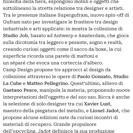
filosofia della fiera, espongono mobili e oggetti che
sottolineano la stretta relazione tra designer e artisti.
Tra le presenze italiane Supergufram, nuovo spin-off di
Gufram nato per investigare le frontiere tra design
industriale e arti applicate: in mostra la collezione di
Studio Job
, basato ad Antwerp e Amsterdam, che gioca
sulla dicotomia tra leggero e pesante, sogno e realtà,
creando curiosi oggetti come il sacco da boxe, la cui
superficie ricorda una parete di mattoni e
un séparé che evoca una corteccia d’albero.
Camp Design propone tre approcci al design da
collezione attraverso le opere di
Paolo Gonzato
,
Studio
La Cube
e
Matteo Pellegrino
. Quest’ultimo, allievo di
Gaetano Pesce
, manipola la materia, proponendo nuove
interpretazioni dell’oggetto e del suo uso. Ricca è anche
la selezione di solo designer tra cui
Xavier Lust
,
maestro della piegatura del metallo, e
Lionel Jadot
, che
propone alcune edizioni nate da curiosi incontri di
materiali di recupero. Grande propulsore
dell’upcycling, Jadot definisce la sua produzione