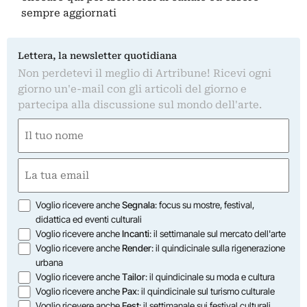
sempre aggiornati
Lettera, la newsletter quotidiana
Non perdetevi il meglio di Artribune! Ricevi ogni
giorno un'e-mail con gli articoli del giorno e
partecipa alla discussione sul mondo dell'arte.
Nome
(Obbligatorio)
Nome
Email
(Obbligatorio)
Opzioni
Voglio ricevere anche
Segnala
: focus su mostre, festival,
didattica ed eventi culturali
Voglio ricevere anche
Incanti
: il settimanale sul mercato dell'arte
Voglio ricevere anche
Render
: il quindicinale sulla rigenerazione
urbana
Voglio ricevere anche
Tailor
: il quindicinale su moda e cultura
Voglio ricevere anche
Pax
: il quindicinale sul turismo culturale
Voglio ricevere anche
Fest
: il settimanale sui festival culturali