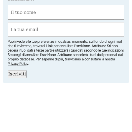
Nome
(Obbligatorio)
Nome
Email
(Obbligatorio)
Puoi rivedere le tue preferenze in qualsiasi momento: sul fondo di ogni mail
che ti invieremo, troverai il link per annullare l’iscrizione. Artribune Srl non
cederà i tuoi dati a terze parti e utilizzerà i tuoi dati secondo le tue indicazioni.
Se scegli di annullare l’iscrizione, Artribune cancellerà i tuoi dati personali dal
proprio database. Per saperne di più, ti invitiamo a consultare la nostra
Privacy Policy
.
Iscriviti