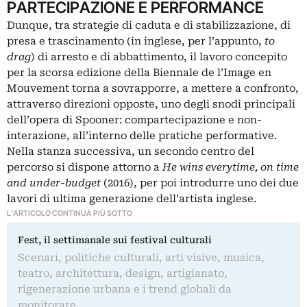
PARTECIPAZIONE E PERFORMANCE
Dunque, tra strategie di caduta e di stabilizzazione, di
presa e trascinamento (in inglese, per l’appunto,
to
drag
) di arresto e di abbattimento, il lavoro concepito
per la scorsa edizione della Biennale de l’Image en
Mouvement torna a sovrapporre, a mettere a confronto,
attraverso direzioni opposte, uno degli snodi principali
dell’opera di Spooner: compartecipazione e non-
interazione, all’interno delle pratiche performative.
Nella stanza successiva, un secondo centro del
percorso si dispone attorno a
He wins everytime, on time
and under-budget
(2016), per poi introdurre uno dei due
lavori di ultima generazione dell’artista inglese.
L'ARTICOLO CONTINUA PIÙ SOTTO
Fest, il settimanale sui festival culturali
Scenari, politiche culturali, arti visive, musica,
teatro, architettura, design, artigianato,
rigenerazione urbana e i trend globali da
monitorare.