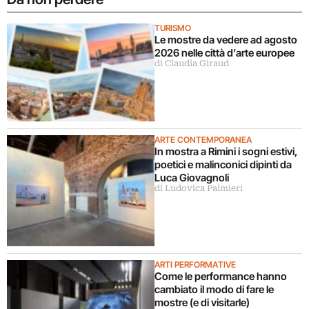
TURISMO
Le mostre da vedere ad agosto
2026 nelle città d’arte europee
di Claudia Giraud
ARTE CONTEMPORANEA
In mostra a Rimini i sogni estivi,
poetici e malinconici dipinti da
Luca Giovagnoli
di Ludovica Palmieri
ARTI PERFORMATIVE
Come le performance hanno
cambiato il modo di fare le
mostre (e di visitarle)