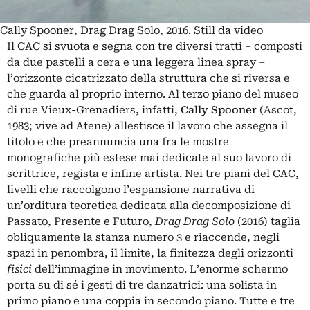
Cally Spooner, Drag Drag Solo, 2016. Still da video
Il CAC si svuota e segna con tre diversi tratti – composti
da due pastelli a cera e una leggera linea spray ‒
l’orizzonte cicatrizzato della struttura che si riversa e
che guarda al proprio interno. Al terzo piano del museo
di rue Vieux-Grenadiers, infatti,
Cally Spooner
(Ascot,
1983; vive ad Atene) allestisce il lavoro che assegna il
titolo e che preannuncia una fra le mostre
monografiche più estese mai dedicate al suo lavoro di
scrittrice, regista e infine artista. Nei tre piani del CAC,
livelli che raccolgono l’espansione narrativa di
un’orditura teoretica dedicata alla decomposizione di
Passato, Presente e Futuro,
Drag Drag Solo
(2016) taglia
obliquamente la stanza numero 3 e riaccende, negli
spazi in penombra, il limite, la finitezza degli orizzonti
fisici
dell’immagine in movimento. L’enorme schermo
porta su di sé i gesti di tre danzatrici: una solista in
primo piano e una coppia in secondo piano. Tutte e tre