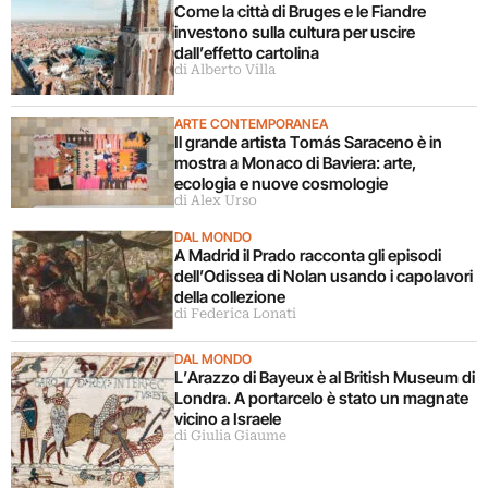
Come la città di Bruges e le Fiandre
investono sulla cultura per uscire
dall’effetto cartolina
di Alberto Villa
ARTE CONTEMPORANEA
Il grande artista Tomás Saraceno è in
mostra a Monaco di Baviera: arte,
ecologia e nuove cosmologie
di Alex Urso
DAL MONDO
A Madrid il Prado racconta gli episodi
dell’Odissea di Nolan usando i capolavori
della collezione
di Federica Lonati
DAL MONDO
L’Arazzo di Bayeux è al British Museum di
Londra. A portarcelo è stato un magnate
vicino a Israele
di Giulia Giaume