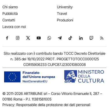
Chi siamo
University
Pubblicità
Travel
Contatti
Produzioni
Lavora con noi
Seguici su Facebook
Seguici su Instagram
Seguici su X
Seguici su YouTube
Seguici su WhatsApp
Seguici su Telegram
Seguici su TikTok
Seguici su Link
Seguici su
Segui
Sito realizzato con il contributo bando TOCC Decreto Direttoriale
n. 385 del 19/10/2022 PROT. PROGETTOTOCC0000125
COR15906233 CUPC87J23001080008
© 2011-2026 ARTRIBUNE srl – Corso Vittorio Emanuele II, 287 –
00186 Roma - P.I. 11381581005
Privacy: Responsabile della protezione dei dati personali