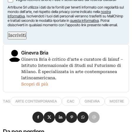
Artribune Srl utilizza i dati da te forniti per tenerti informato con regolarità sul
mondo dell'arte, nel rispetto della privacy come indicato nella
nostra
informativa
. Iscrivendoti i tuoi dati personali verranno trasferiti su MailChimp
e trattati secondo le modalità riportate in
questa informativa
. Potrai
disiscriverti in qualsiasi momento con l'apposito link presente nelle email.
Iscriviti
Ginevra Bria
Ginevra Bria è critico d’arte e curatore di Isisuf –
Istituto Internazionale di Studi sul Futurismo di
Milano. È specializzata in arte contemporanea
latinoamericana.
Scopri di più
TAG
ARTE CONTEMPORANEA
CAC
GINEVRA
MOSTRE
Condividi su Facebook
Condividi su X
Condividi su LinkedIn
Condividi su Pinterest
Condividi su WhatsApp
Condividi su Email
Da non perdere