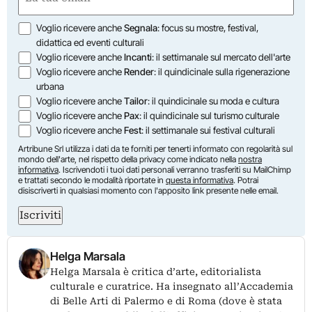
(Obbligatorio)
Opzioni
Voglio ricevere anche
Segnala
: focus su mostre, festival,
didattica ed eventi culturali
Voglio ricevere anche
Incanti
: il settimanale sul mercato dell'arte
Voglio ricevere anche
Render
: il quindicinale sulla rigenerazione
urbana
Voglio ricevere anche
Tailor
: il quindicinale su moda e cultura
Voglio ricevere anche
Pax
: il quindicinale sul turismo culturale
Voglio ricevere anche
Fest
: il settimanale sui festival culturali
Artribune Srl utilizza i dati da te forniti per tenerti informato con regolarità sul
mondo dell'arte, nel rispetto della privacy come indicato nella
nostra
informativa
. Iscrivendoti i tuoi dati personali verranno trasferiti su MailChimp
e trattati secondo le modalità riportate in
questa informativa
. Potrai
disiscriverti in qualsiasi momento con l'apposito link presente nelle email.
Iscriviti
Helga Marsala
Helga Marsala è critica d’arte, editorialista
culturale e curatrice. Ha insegnato all’Accademia
di Belle Arti di Palermo e di Roma (dove è stata