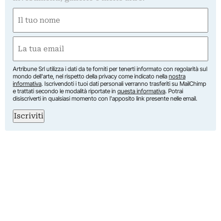
Nome
(Obbligatorio)
Nome
Email
(Obbligatorio)
Artribune Srl utilizza i dati da te forniti per tenerti informato con regolarità sul
mondo dell'arte, nel rispetto della privacy come indicato nella
nostra
informativa
. Iscrivendoti i tuoi dati personali verranno trasferiti su MailChimp
e trattati secondo le modalità riportate in
questa informativa
. Potrai
disiscriverti in qualsiasi momento con l'apposito link presente nelle email.
Iscriviti