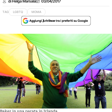
di Helga Marsala
03/04/2017
TAG
LGBTQ
MOMA
Baker in una parata in Irlanda