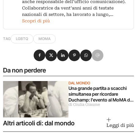
anche responsabile dell’ufficio comunicazione).
Collaboratrice da vent’anni anni di testate
nazionali di settore, ha lavorato a lungo,…
Scopri di più
TAG
LGBTQ
MOMA
Condividi su Facebook
Condividi su X
Condividi su LinkedIn
Condividi su Pinterest
Condividi su WhatsApp
Condividi su Email
Da non perdere
DAL MONDO
Una grande partita a scacchi
simultanea per ricordare
Duchamp: l’evento al MoMA di
di Giulia Giaume
New York
Altri articoli di: dal mondo
Leggi di più