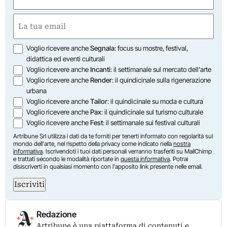
(Required)
First
Email
(Required)
Opzioni
Voglio ricevere anche
Segnala
: focus su mostre, festival,
didattica ed eventi culturali
Voglio ricevere anche
Incanti
: il settimanale sul mercato dell'arte
Voglio ricevere anche
Render
: il quindicinale sulla rigenerazione
urbana
Voglio ricevere anche
Tailor
: il quindicinale su moda e cultura
Voglio ricevere anche
Pax
: il quindicinale sul turismo culturale
Voglio ricevere anche
Fest
: il settimanale sui festival culturali
Artribune Srl utilizza i dati da te forniti per tenerti informato con regolarità sul
mondo dell'arte, nel rispetto della privacy come indicato nella
nostra
informativa
. Iscrivendoti i tuoi dati personali verranno trasferiti su MailChimp
e trattati secondo le modalità riportate in
questa informativa
. Potrai
disiscriverti in qualsiasi momento con l'apposito link presente nelle email.
Iscriviti
Redazione
Artribune è una piattaforma di contenuti e