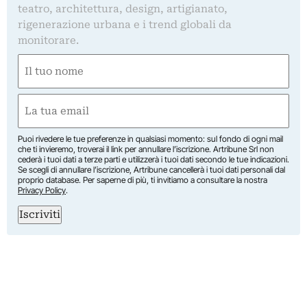
teatro, architettura, design, artigianato,
rigenerazione urbana e i trend globali da
monitorare.
Nome
(Required)
First
Email
(Required)
Puoi rivedere le tue preferenze in qualsiasi momento: sul fondo di ogni mail
che ti invieremo, troverai il link per annullare l’iscrizione. Artribune Srl non
cederà i tuoi dati a terze parti e utilizzerà i tuoi dati secondo le tue indicazioni.
Se scegli di annullare l’iscrizione, Artribune cancellerà i tuoi dati personali dal
proprio database. Per saperne di più, ti invitiamo a consultare la nostra
Privacy Policy
.
Iscriviti