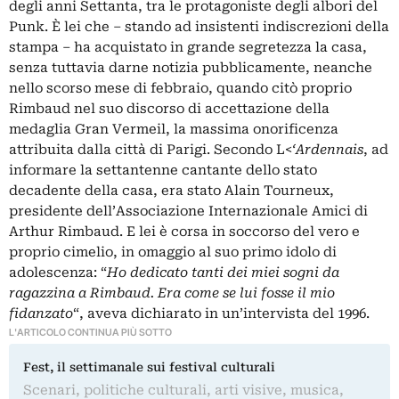
degli anni Settanta, tra le protagoniste degli albori del
Punk. È lei che – stando ad insistenti indiscrezioni della
stampa – ha acquistato in grande segretezza la casa,
senza tuttavia darne notizia pubblicamente, neanche
nello scorso mese di febbraio, quando citò proprio
Rimbaud nel suo discorso di accettazione della
medaglia Gran Vermeil, la massima onorificenza
attribuita dalla città di Parigi. Secondo L<
‘Ardennais
, ad
informare la settantenne cantante dello stato
decadente della casa, era stato Alain Tourneux,
presidente dell’Associazione Internazionale Amici di
Arthur Rimbaud. E lei è corsa in soccorso del vero e
proprio cimelio, in omaggio al suo primo idolo di
adolescenza: “
Ho dedicato tanti dei miei sogni da
ragazzina a Rimbaud. Era come se lui fosse il mio
fidanzato
“, aveva dichiarato in un’intervista del 1996.
L'ARTICOLO CONTINUA PIÙ SOTTO
Fest, il settimanale sui festival culturali
Scenari, politiche culturali, arti visive, musica,