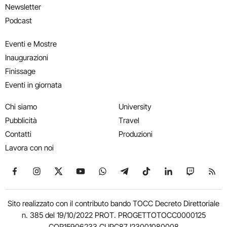
Newsletter
Podcast
Eventi e Mostre
Inaugurazioni
Finissage
Eventi in giornata
Chi siamo
University
Pubblicità
Travel
Contatti
Produzioni
Lavora con noi
Seguici su Facebook
Seguici su Instagram
Seguici su X
Seguici su YouTube
Seguici su WhatsApp
Seguici su Telegram
Seguici su TikTok
Seguici su Link
Seguici su
Segui
Sito realizzato con il contributo bando TOCC Decreto Direttoriale
n. 385 del 19/10/2022 PROT. PROGETTOTOCC0000125
COR15906233 CUPC87J23001080008