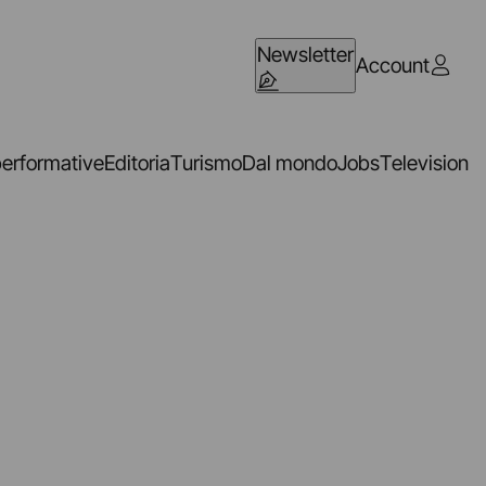
Newsletter
Account
performative
Editoria
Turismo
Dal mondo
Jobs
Television