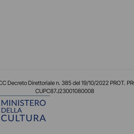
am
ok
inkedIn
su Twitch
ci su Rss
o TOCC Decreto Direttoriale n. 385 del 19/10/2022 
CUPC87J23001080008