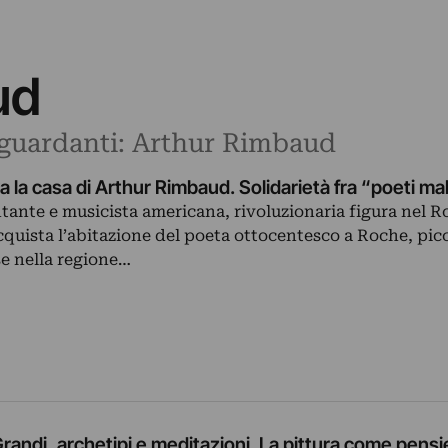
ud
riguardanti: Arthur Rimbaud
a la casa di Arthur Rimbaud. Solidarietà fra “poeti ma
antante e musicista americana, rivoluzionaria figura nel R
cquista l’abitazione del poeta ottocentesco a Roche, pic
se nella regione…
andi, archetipi e meditazioni. La pittura come pensi