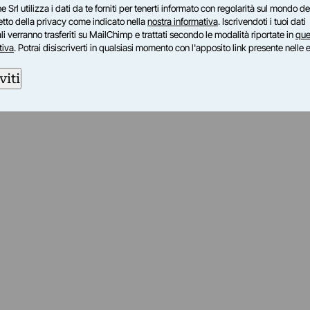
e Srl utilizza i dati da te forniti per tenerti informato con regolarità sul mondo del
petto della privacy come indicato nella
nostra informativa
. Iscrivendoti i tuoi dati
i verranno trasferiti su MailChimp e trattati secondo le modalità riportate in
que
tiva
. Potrai disiscriverti in qualsiasi momento con l'apposito link presente nelle 
viti