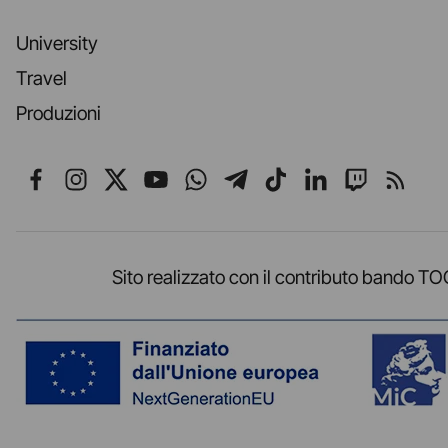
University
Travel
Produzioni
Seguici su Facebook
Seguici su Instagram
Seguici su X
Seguici su YouTube
Seguici su WhatsApp
Seguici su Telegr
Seguici su TikT
Seguici su L
Seguici 
Segui
Sito realizzato con il contributo band