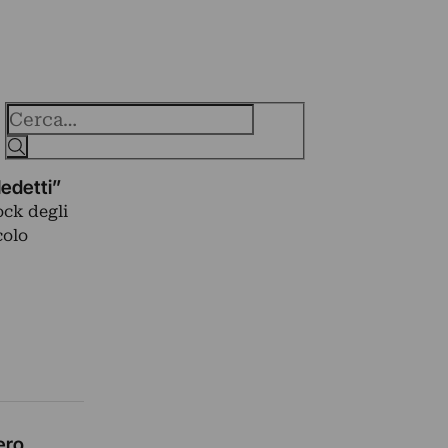
Cerca
ledetti”
ock degli
colo
ero