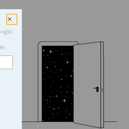
 ogni
e
te.