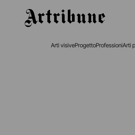
Artribune
Arti visive
Progetto
Professioni
Arti 