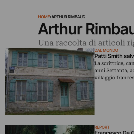
HOME
›
ARTHUR RIMBAUD
Arthur Rimba
Una raccolta di articoli 
DAL MONDO
Patti Smith salv
La scrittrice, c
anni Settanta, a
villaggio france
REPORT
Francesco De Gr