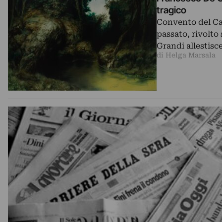
tragico
Convento del Car
passato, rivolto
Grandi allestisc
di Helga Marsala