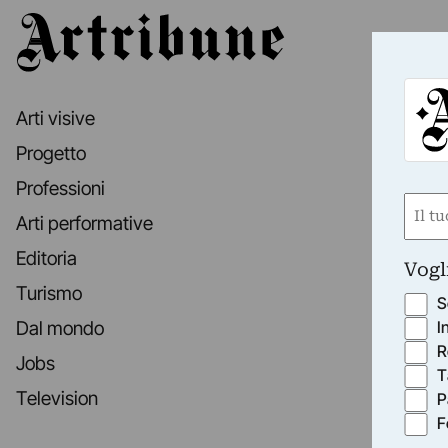
Artribune
Arti visive
Progetto
Professioni
Nom
Arti performative
(Obbli
Nome
Editoria
Vogl
Turismo
S
I
Dal mondo
R
Jobs
T
Television
P
F