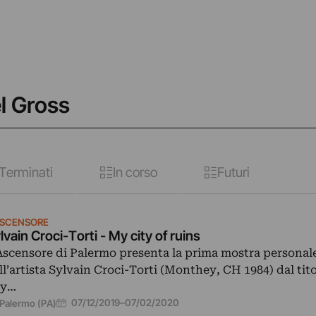
l Gross
Terminati
In corso
Futuri
ASCENSORE
lvain Croci-Torti - My city of ruins
Ascensore di Palermo presenta la prima mostra personale 
ll’artista Sylvain Croci-Torti (Monthey, CH 1984) dal tit
ty…
07/12/2019
–
07/02/2020
Palermo (PA)