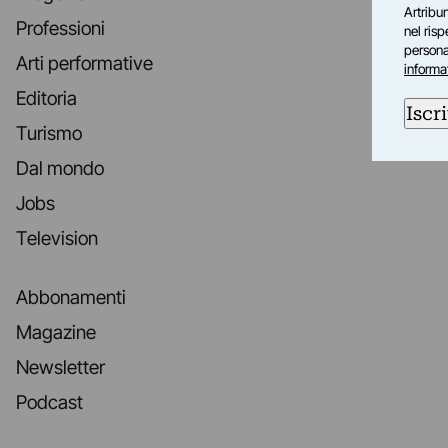
Artribun
Professioni
nel ris
personal
Arti performative
informa
Editoria
Iscri
Turismo
Dal mondo
Jobs
Television
Abbonamenti
Magazine
Newsletter
Podcast