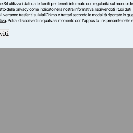
e Srl utilizza i dati da te forniti per tenerti informato con regolarità sul mondo del
petto della privacy come indicato nella
nostra informativa
. Iscrivendoti i tuoi dati
i verranno trasferiti su MailChimp e trattati secondo le modalità riportate in
que
tiva
. Potrai disiscriverti in qualsiasi momento con l'apposito link presente nelle 
viti