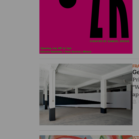
FR
Ge
Pr
“W
ap
IS