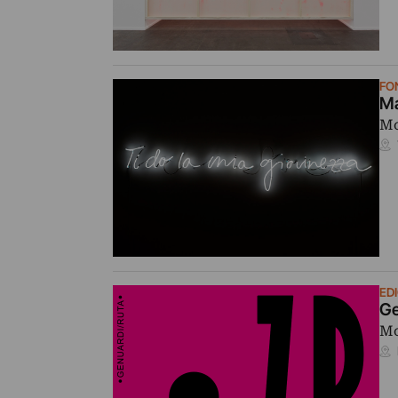
FO
Ma
Mo
ED
Ge
Mo