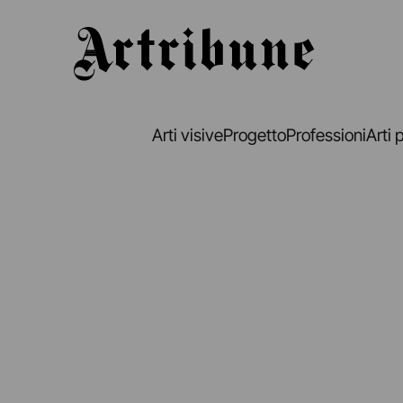
Artribune
Arti visive
Progetto
Professioni
Arti 