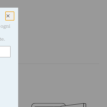
 velocità
modernità
 ogni
e
te.