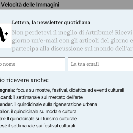
 Velocità delle Immagini
Istituto Svizzero di Roma presenta la mostra collettiva La
lle immagini, una riflessione sul rapporto tra velocità, 
Lettera, la newsletter quotidiana
…
Non perdetevi il meglio di Artribune! Ricevi
25/10/2016
–
21/01/2017
Roma (RM)
giorno un'e-mail con gli articoli del giorno 
partecipa alla discussione sul mondo dell'ar
e
Email
ired)
(Required)
io ricevere anche:
egnala
: focus su mostre, festival, didattica ed eventi culturali
ncanti
: il settimanale sul mercato dell'arte
ender
: il quindicinale sulla rigenerazione urbana
ailor
: il quindicinale su moda e cultura
ax
: Il quindicinale sul turismo culturale
est
: il settimanale sui festival culturali