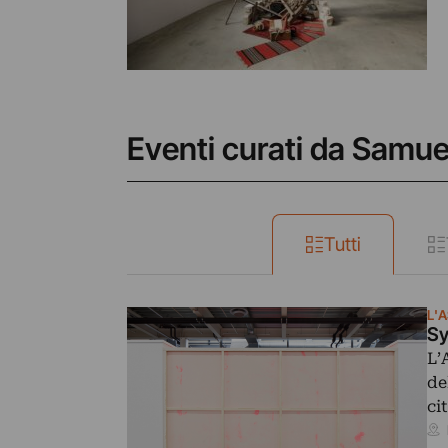
Eventi curati da Samue
Tutti
L'
Sy
L’
de
ci