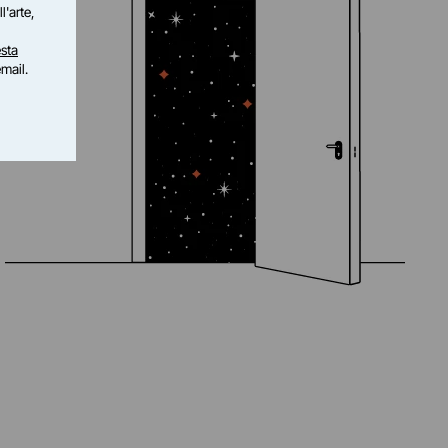
l'arte,
sta
email.