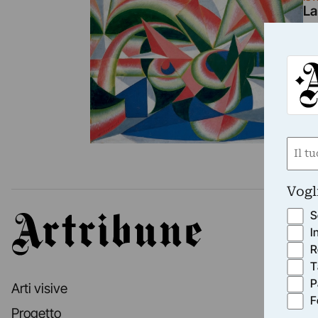
La
L’
de
e
Nom
(Requ
First
Vogl
S
Artribune
I
R
T
P
Arti visive
F
Progetto