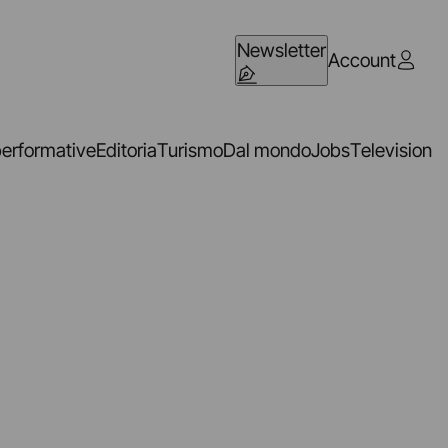
Newsletter
Account
performative
Editoria
Turismo
Dal mondo
Jobs
Television