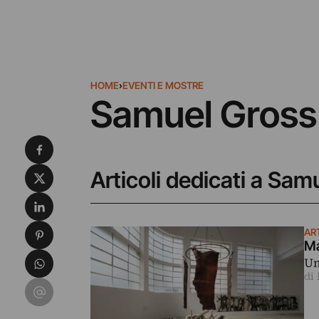
HOME
›
EVENTI E MOSTRE
Samuel Gross
Condividi su Facebook
Condividi su X
Articoli dedicati a Sam
Condividi su LinkedIn
Condividi su Pinterest
AR
Ma
Condividi su WhatsApp
Un
di
Condividi su Email