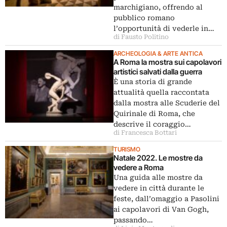
marchigiano, offrendo al
pubblico romano
l’opportunità di vederle in…
di Fausto Politino
ARCHEOLOGIA & ARTE ANTICA
A Roma la mostra sui capolavori
artistici salvati dalla guerra
È una storia di grande
attualità quella raccontata
dalla mostra alle Scuderie del
Quirinale di Roma, che
descrive il coraggio…
di Francesca Bottari
TURISMO
Natale 2022. Le mostre da
vedere a Roma
Una guida alle mostre da
vedere in città durante le
feste, dall’omaggio a Pasolini
ai capolavori di Van Gogh,
passando…