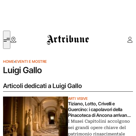
Artribune
HOME
›
EVENTI E MOSTRE
Luigi Gallo
Articoli dedicati a Luigi Gallo
ARTI VISIVE
Tiziano, Lotto, Crivelli e
Guercino: i capolavori della
Pinacoteca di Ancona arrivano
a Roma per il Giubileo
I Musei Capitolini accolgono
sei grandi opere chiave del
patrimonio rinascimentale