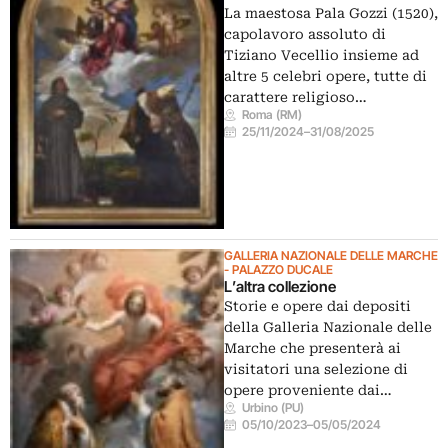
La maestosa Pala Gozzi (1520),
capolavoro assoluto di
Tiziano Vecellio insieme ad
altre 5 celebri opere, tutte di
carattere religioso…
Roma (RM)
25/11/2024
–
31/08/2025
GALLERIA NAZIONALE DELLE MARCHE
- PALAZZO DUCALE
L’altra collezione
Storie e opere dai depositi
della Galleria Nazionale delle
Marche che presenterà ai
visitatori una selezione di
opere proveniente dai…
Urbino (PU)
05/10/2023
–
05/05/2024