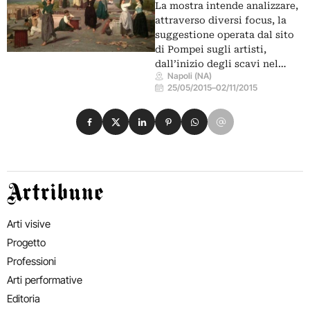
La mostra intende analizzare,
attraverso diversi focus, la
suggestione operata dal sito
di Pompei sugli artisti,
dall’inizio degli scavi nel…
Napoli (NA)
25/05/2015
–
02/11/2015
Condividi su Facebook
Condividi su X
Condividi su LinkedIn
Condividi su Pinterest
Condividi su WhatsApp
Condividi su Email
Artribune
Arti visive
Progetto
Professioni
Arti performative
Editoria