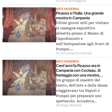
di Livia Montagnoli
ARTE MODERNA
Picasso e l’Italia. Una grande
mostra in Campania
Ultimi giorni utili per visitare
la rassegna espositiva
allestita presso il Museo di
Capodimonte e
nell’Antiquarium agli Scavi di
Pompei.…
di Giovanna Procaccini
ARTE MODERNA
Cent’anni fa Picasso era in
Campania con Cocteau. Si
festeggia con una mostra,
ricordando Parade
Un gruppo di maestri del
teatro, dell’arte e della danza
viaggiavano tra Napoli e
Pompei per preparare uno
spettacolo. Accadeva…
di Helga Marsala