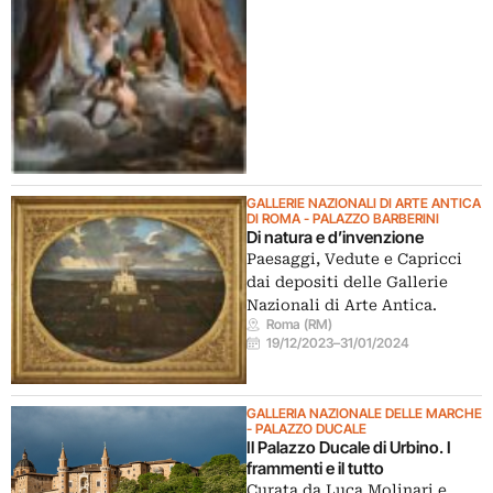
GALLERIE NAZIONALI DI ARTE ANTICA
DI ROMA - PALAZZO BARBERINI
Di natura e d’invenzione
Paesaggi, Vedute e Capricci
dai depositi delle Gallerie
Nazionali di Arte Antica.
Roma (RM)
19/12/2023
–
31/01/2024
GALLERIA NAZIONALE DELLE MARCHE
- PALAZZO DUCALE
Il Palazzo Ducale di Urbino. I
frammenti e il tutto
Curata da Luca Molinari e