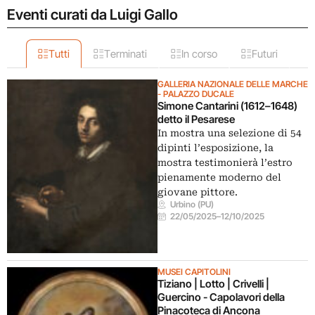
Eventi curati da Luigi Gallo
Tutti
Terminati
In corso
Futuri
GALLERIA NAZIONALE DELLE MARCHE
- PALAZZO DUCALE
Simone Cantarini (1612–1648)
detto il Pesarese
In mostra una selezione di 54
dipinti l’esposizione, la
mostra testimonierà l’estro
pienamente moderno del
giovane pittore.
Urbino (PU)
22/05/2025
–
12/10/2025
MUSEI CAPITOLINI
Tiziano | Lotto | Crivelli |
Guercino - Capolavori della
Pinacoteca di Ancona