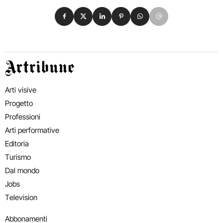
Condividi su Facebook
Condividi su X
Condividi su LinkedIn
Condividi su Pinterest
Condividi su WhatsApp
Condividi su Email
Artribune
Arti visive
Progetto
Professioni
Arti performative
Editoria
Turismo
Dal mondo
Jobs
Television
Abbonamenti