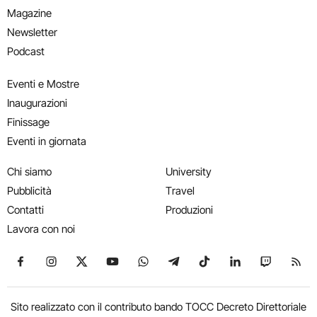
Magazine
Newsletter
Podcast
Eventi e Mostre
Inaugurazioni
Finissage
Eventi in giornata
Chi siamo
University
Pubblicità
Travel
Contatti
Produzioni
Lavora con noi
Seguici su Facebook
Seguici su Instagram
Seguici su X
Seguici su YouTube
Seguici su WhatsApp
Seguici su Telegram
Seguici su TikTok
Seguici su Link
Seguici su
Segui
Sito realizzato con il contributo bando TOCC Decreto Direttoriale