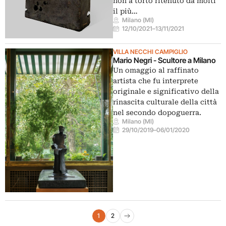
non a torto ritenuto da molti
il più…
Milano (MI)
12/10/2021
–
13/11/2021
VILLA NECCHI CAMPIGLIO
Mario Negri - Scultore a Milano
Un omaggio al raffinato
artista che fu interprete
originale e significativo della
rinascita culturale della città
nel secondo dopoguerra.
Milano (MI)
29/10/2019
–
06/01/2020
Navigazione eventi
1
2
Pagina successiva