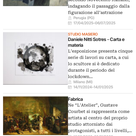
indagando il passaggio dalla
figurazione all’astrazione
Perugia (PG)
17/04/2025
–
06/07/2025
STUDIO MASIERO
Daniele Nitti Sotres - Carta e
materia
L’esposizione presenta cinque
serie di lavori su carta, a cui
lo scultore si è dedicato
durante il periodo del
lockdown…
Milano (MI)
14/11/2024
–
14/01/2025
Fabrica
Ne “L’Atelier”, Gustave
Courbet si rappresenta come
artista al centro del proprio
studio attorniato dai
protagonisti, a tutti i livelli,…