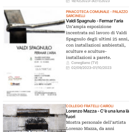
18/10/2023
–
30/11/2023
PINACOTECA COMUNALE - PALAZZO
SARCINELLI
Valdi Spagnulo - Fermar l'aria
Un’ampia esposizione
incentrata sul lavoro di Valdi
Spagnulo degli ultimi 25 anni,
con installazioni ambientali,
sculture e sculture-
installazioni a parete.
Conegliano (TV)
02/09/2023
–
01/10/2023
COLLEGIO FRATELLI CAIROLI
Lorenzo Mazza - C’è una luna là
fuori
Mostra personale dell’artista
Lorenzo Mazza, da anni