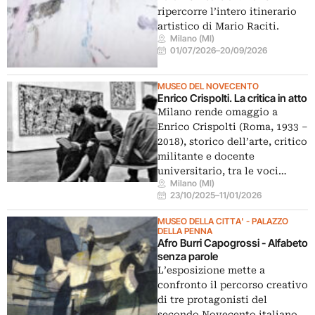
ripercorre l’intero itinerario
artistico di Mario Raciti.
Milano (MI)
01/07/2026
–
20/09/2026
MUSEO DEL NOVECENTO
Enrico Crispolti. La critica in atto
Milano rende omaggio a
Enrico Crispolti (Roma, 1933 –
2018), storico dell’arte, critico
militante e docente
universitario, tra le voci…
Milano (MI)
23/10/2025
–
11/01/2026
MUSEO DELLA CITTA' - PALAZZO
DELLA PENNA
Afro Burri Capogrossi - Alfabeto
senza parole
L’esposizione mette a
confronto il percorso creativo
di tre protagonisti del
secondo Novecento italiano,