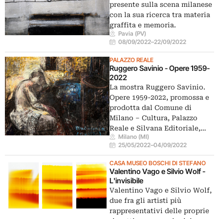
presente sulla scena milanese
con la sua ricerca tra materia
graffita e memoria.
Pavia (PV)
08/09/2022
–
22/09/2022
PALAZZO REALE
Ruggero Savinio - Opere 1959-
2022
La mostra Ruggero Savinio.
Opere 1959-2022, promossa e
prodotta dal Comune di
Milano – Cultura, Palazzo
Reale e Silvana Editoriale,…
Milano (MI)
25/05/2022
–
04/09/2022
CASA MUSEO BOSCHI DI STEFANO
Valentino Vago e Silvio Wolf -
L'invisibile
Valentino Vago e Silvio Wolf,
due fra gli artisti più
rappresentativi delle proprie