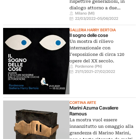
rispettive generazioni, in
dialogo attorno a due…
Milano (MI)
22/03/2022
–
05/06/2022
GALLERIA HARRY BERTOIA
Il sogno delle cose
Un mostra di rilievo
internazionale con
l’esposizione di circa 120
opere del XX secolo.
Pordenone (PN)
21/11/2021
–
27/02/2022
CORTINA ARTE
Marini Azuma Cavaliere
Ramous
La mostra vuol essere
innanzitutto un omaggio alla
grandezza di Marino Marini,