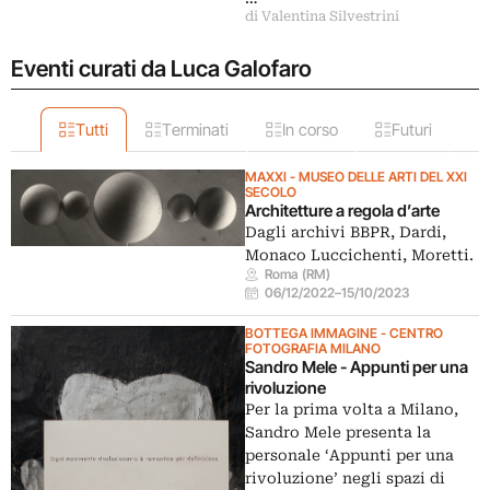
di Valentina Silvestrini
Eventi curati da Luca Galofaro
Tutti
Terminati
In corso
Futuri
MAXXI - MUSEO DELLE ARTI DEL XXI
SECOLO
Architetture a regola d’arte
Dagli archivi BBPR, Dardi,
Monaco Luccichenti, Moretti.
Roma (RM)
06/12/2022
–
15/10/2023
BOTTEGA IMMAGINE - CENTRO
FOTOGRAFIA MILANO
Sandro Mele - Appunti per una
rivoluzione
Per la prima volta a Milano,
Sandro Mele presenta la
personale ‘Appunti per una
rivoluzione’ negli spazi di