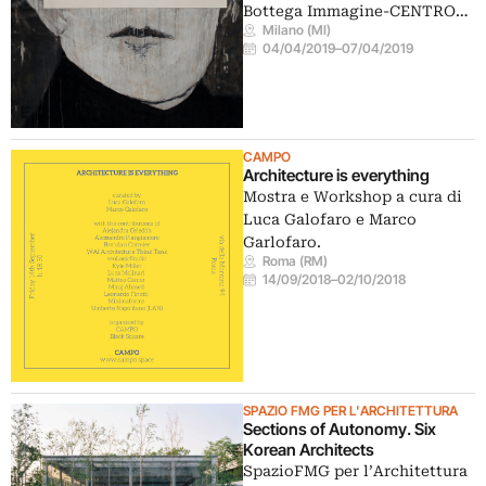
Bottega Immagine-CENTRO…
Milano (MI)
04/04/2019
–
07/04/2019
CAMPO
Architecture is everything
Mostra e Workshop a cura di
Luca Galofaro e Marco
Garlofaro.
Roma (RM)
14/09/2018
–
02/10/2018
SPAZIO FMG PER L'ARCHITETTURA
Sections of Autonomy. Six
Korean Architects
SpazioFMG per l’Architettura