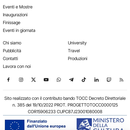
Eventi e Mostre
Inaugurazioni
Finissage
Eventi in giornata
Chi siamo
University
Pubblicità
Travel
Contatti
Produzioni
Lavora con noi
Seguici su Facebook
Seguici su Instagram
Seguici su X
Seguici su YouTube
Seguici su WhatsApp
Seguici su Telegram
Seguici su TikTok
Seguici su Link
Seguici su
Segui
Sito realizzato con il contributo bando TOCC Decreto Direttoriale
n. 385 del 19/10/2022 PROT. PROGETTOTOCC0000125
COR15906233 CUPC87J23001080008