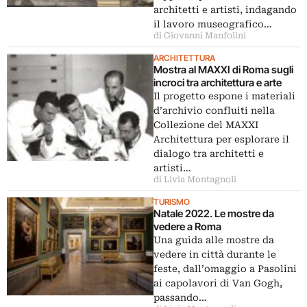
architetti e artisti, indagando
il lavoro museografico…
di Giovanni Manfolini
ARCHITETTURA
Mostra al MAXXI di Roma sugli
incroci tra architettura e arte
Il progetto espone i materiali
d’archivio confluiti nella
Collezione del MAXXI
Architettura per esplorare il
dialogo tra architetti e
artisti…
di Livia Montagnoli
TURISMO
Natale 2022. Le mostre da
vedere a Roma
Una guida alle mostre da
vedere in città durante le
feste, dall’omaggio a Pasolini
ai capolavori di Van Gogh,
passando…