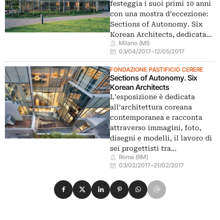
festeggia i suoi primi 10 anni
con una mostra d’eccezione:
Sections of Autonomy. Six
Korean Architects, dedicata…
Milano (MI)
03/04/2017
–
12/05/2017
FONDAZIONE PASTIFICIO CERERE
Sections of Autonomy. Six
Korean Architects
L’esposizione è dedicata
all’architettura coreana
contemporanea e racconta
attraverso immagini, foto,
disegni e modelli, il lavoro di
sei progettisti tra…
Roma (RM)
03/02/2017
–
21/02/2017
Condividi su Facebook
Condividi su X
Condividi su LinkedIn
Condividi su Pinterest
Condividi su WhatsApp
Condividi su Email