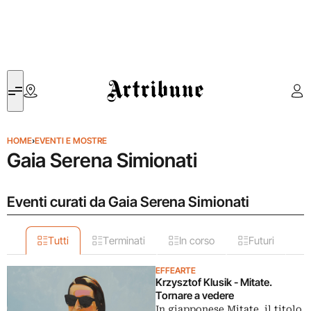
Artribune
HOME
›
EVENTI E MOSTRE
Gaia Serena Simionati
Eventi curati da Gaia Serena Simionati
Tutti
Terminati
In corso
Futuri
EFFEARTE
Krzysztof Klusik - Mitate.
Tornare a vedere
In giapponese Mitate, il titolo