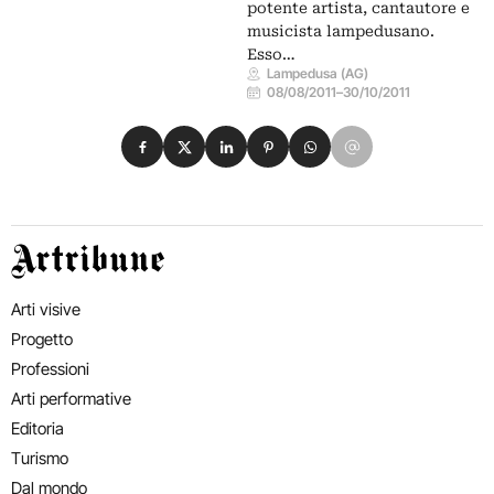
potente artista, cantautore e
musicista lampedusano.
Esso…
Lampedusa (AG)
08/08/2011
–
30/10/2011
Condividi su Facebook
Condividi su X
Condividi su LinkedIn
Condividi su Pinterest
Condividi su WhatsApp
Condividi su Email
Artribune
Arti visive
Progetto
Professioni
Arti performative
Editoria
Turismo
Dal mondo