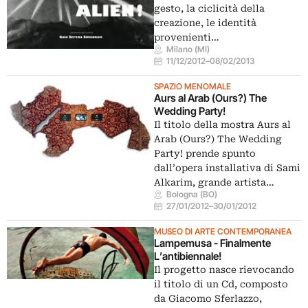
gesto, la ciclicità della
creazione, le identità
provenienti…
Milano (MI)
11/12/2012
–
08/02/2013
SPAZIO MENOMALE
Aurs al Arab (Ours?) The
Wedding Party!
Il titolo della mostra Aurs al
Arab (Ours?) The Wedding
Party! prende spunto
dall’opera installativa di Sami
Alkarim, grande artista…
Bologna (BO)
27/01/2012
–
30/01/2012
MUSEO DI ARTE CONTEMPORANEA
Lampemusa - Finalmente
L’antibiennale!
Il progetto nasce rievocando
il titolo di un Cd, composto
da Giacomo Sferlazzo,