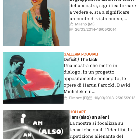
della mostra, significa tornare
a vedere e, sta a significare
un punto di vista nuovo,…
Milano (MI)
26/03/2014
–
16/05/2014
GALLERIA POGGIALI
Deficit / The lack
Una mostra che mette in
dialogo, in un progetto
appositamente concepito, le
opere di Harun Farocki, David
Michalek e il…
Firenze (FI)
16/03/2013
–
25/05/2013
HOH ART
I am (also) an alien!
La mostra si focalizza su
tematiche quali l’identità, la
ripetizione alienante del