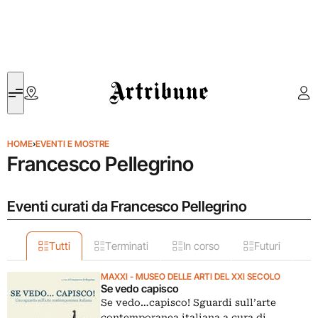
Artribune
HOME
›
EVENTI E MOSTRE
Francesco Pellegrino
Eventi curati da Francesco Pellegrino
Tutti
Terminati
In corso
Futuri
MAXXI - MUSEO DELLE ARTI DEL XXI SECOLO
Se vedo capisco
Se vedo…capisco! Sguardi sull’arte
contemporanea italiana a cura di