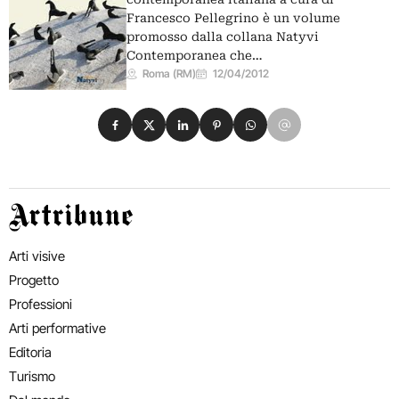
Francesco Pellegrino è un volume
promosso dalla collana Natyvi
Contemporanea che…
Roma (RM)
12/04/2012
Condividi su Facebook
Condividi su X
Condividi su LinkedIn
Condividi su Pinterest
Condividi su WhatsApp
Condividi su Email
Artribune
Arti visive
Progetto
Professioni
Arti performative
Editoria
Turismo