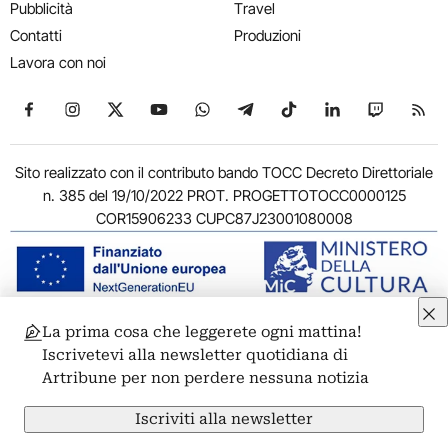
Pubblicità
Travel
Contatti
Produzioni
Lavora con noi
Seguici su Facebook
Seguici su Instagram
Seguici su X
Seguici su YouTube
Seguici su WhatsApp
Seguici su Telegram
Seguici su TikTok
Seguici su Link
Seguici su
Segui
Sito realizzato con il contributo bando TOCC Decreto Direttoriale
n. 385 del 19/10/2022 PROT. PROGETTOTOCC0000125
COR15906233 CUPC87J23001080008
La prima cosa che leggerete ogni mattina!
© 2011-2026 ARTRIBUNE srl – Corso Vittorio Emanuele II, 287 –
Iscrivetevi alla newsletter quotidiana di
00186 Roma - P.I. 11381581005
Artribune per non perdere nessuna notizia
Privacy: Responsabile della protezione dei dati personali
ARTRIBUNE srl – Corso Vittorio Emanuele II, 287 – 00186 Roma
Iscriviti alla newsletter
Termini e condizioni
Privacy Policy
Cookie Policy
Credits