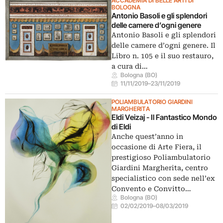
ACCADEMIA DI BELLE ARTI DI
BOLOGNA
Antonio Basoli e gli splendori
delle camere d’ogni genere
Antonio Basoli e gli splendori
delle camere d’ogni genere. Il
Libro n. 105 e il suo restauro,
a cura di…
Bologna (BO)
11/11/2019
–
23/11/2019
POLIAMBULATORIO GIARDINI
MARGHERITA
Eldi Veizaj - Il Fantastico Mondo
di Eldi
Anche quest’anno in
occasione di Arte Fiera, il
prestigioso Poliambulatorio
Giardini Margherita, centro
specialistico con sede nell’ex
Convento e Convitto…
Bologna (BO)
02/02/2019
–
08/03/2019