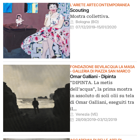
L'ARIETE ARTECONTEMPORANEA
Scouting
Mostra collettiva.
Bologna (BO)
07/12/2019
–
15/01/2020
FONDAZIONE BEVILACQUA LA MASA
- GALLERIA DI PIAZZA SAN MARCO
Omar Galliani - Dipinta
“DIPINTA. La metis
dell’acqua”, la prima mostra
in assoluto di soli olii su tela
di Omar Galliani, eseguiti tra
il…
Venezia (VE)
28/09/2019
–
03/12/2019