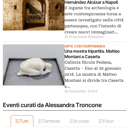
Hernández Alcázar a Napoli
Il legame tra archeologia e
arte contemporanea torna a
essere investigato nella città
partenopea, con l’intento di
creare nuovi immaginari…
di Francesca Blandino
ARTE CONTEMPORANEA
Una mostra tripartita. Matteo
Montani a Caserta
Galleria Nicola Pedana,
Caserta ‒ fino al 30 gennaio
2018. La mostra di Matteo
Montani si divide tra Caserta
e…
di Antonello Tolve
Eventi curati da Alessandra Troncone
Tutti
Terminati
In corso
Futuri