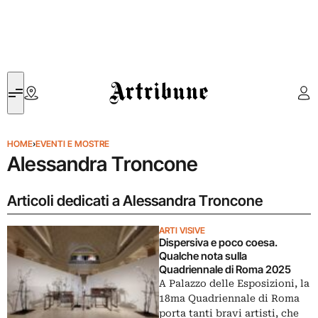
Artribune
HOME
›
EVENTI E MOSTRE
Alessandra Troncone
Articoli dedicati a Alessandra Troncone
ARTI VISIVE
Dispersiva e poco coesa.
Qualche nota sulla
Quadriennale di Roma 2025
A Palazzo delle Esposizioni, la
18ma Quadriennale di Roma
porta tanti bravi artisti, che