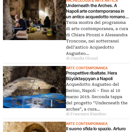
ARCHEOLOGIA & ARTE ANTICA
Underneath the Arches. A
Napoli arte contemporanea in
un antico acquedotto romano.
Le foto
Terza mostra del programma
di arte contemporanea, a cura
di Chiara Pirozzi e Alessandra
Troncone, nei sotterranei
dell’antico Acquedotto
Augusteo…
di Claudia Giraud
ARTE CONTEMPORANEA
Prospettive ribaltate. Hera
Büyüktaşçıyan a Napoli
Acquedotto Augusteo del
Serino, Napoli ‒ fino al 10
marzo 2019. Seconda tappa
del progetto “Underneath the
arches”, a cura…
di Francesca Blandino
ARTE CONTEMPORANEA
Il suono sfida lo spazio. Arturo