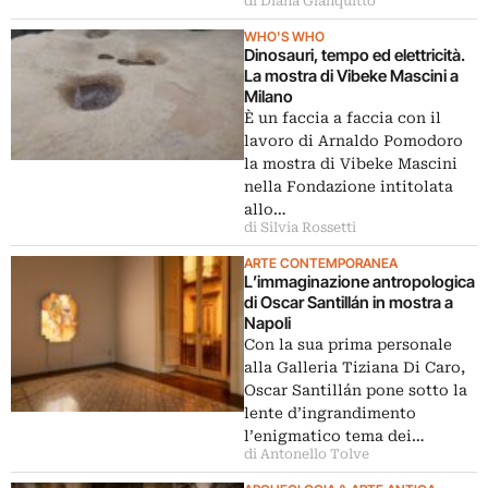
di Diana Gianquitto
WHO'S WHO
Dinosauri, tempo ed elettricità.
La mostra di Vibeke Mascini a
Milano
È un faccia a faccia con il
lavoro di Arnaldo Pomodoro
la mostra di Vibeke Mascini
nella Fondazione intitolata
allo…
di Silvia Rossetti
ARTE CONTEMPORANEA
L’immaginazione antropologica
di Oscar Santillán in mostra a
Napoli
Con la sua prima personale
alla Galleria Tiziana Di Caro,
Oscar Santillán pone sotto la
lente d’ingrandimento
l’enigmatico tema dei…
di Antonello Tolve