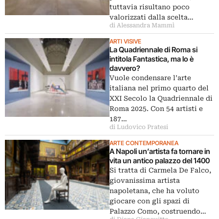
tuttavia risultano poco
valorizzati dalla scelta…
di Alessandra Mammì
ARTI VISIVE
La Quadriennale di Roma si
intitola Fantastica, ma lo è
davvero?
Vuole condensare l’arte
italiana nel primo quarto del
XXI Secolo la Quadriennale di
Roma 2025. Con 54 artisti e
187…
di Ludovico Pratesi
ARTE CONTEMPORANEA
A Napoli un’artista fa tornare in
vita un antico palazzo del 1400
Si tratta di Carmela De Falco,
giovanissima artista
napoletana, che ha voluto
giocare con gli spazi di
Palazzo Como, costruendo…