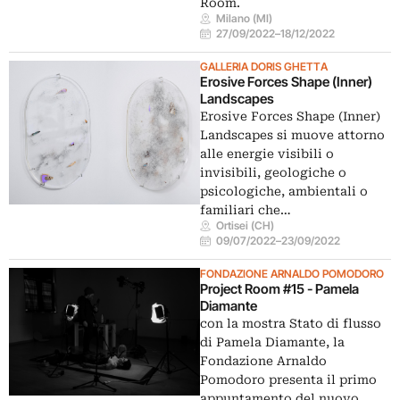
Room.
Milano (MI)
27/09/2022
–
18/12/2022
GALLERIA DORIS GHETTA
Erosive Forces Shape (Inner)
Landscapes
Erosive Forces Shape (Inner)
Landscapes si muove attorno
alle energie visibili o
invisibili, geologiche o
psicologiche, ambientali o
familiari che…
Ortisei (CH)
09/07/2022
–
23/09/2022
FONDAZIONE ARNALDO POMODORO
Project Room #15 - Pamela
Diamante
con la mostra Stato di flusso
di Pamela Diamante, la
Fondazione Arnaldo
Pomodoro presenta il primo
appuntamento del nuovo