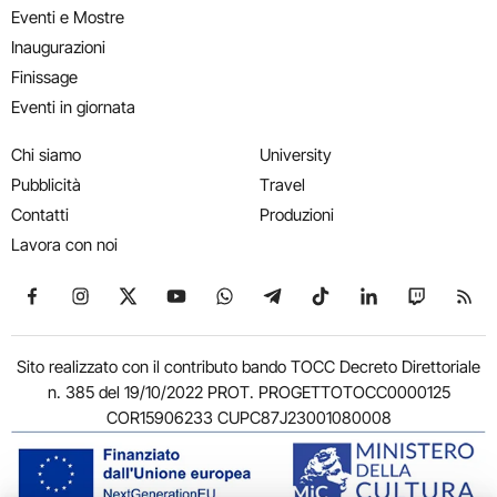
Eventi e Mostre
Inaugurazioni
Finissage
Eventi in giornata
Chi siamo
University
Pubblicità
Travel
Contatti
Produzioni
Lavora con noi
Seguici su Facebook
Seguici su Instagram
Seguici su X
Seguici su YouTube
Seguici su WhatsApp
Seguici su Telegram
Seguici su TikTok
Seguici su Link
Seguici su
Segui
Sito realizzato con il contributo bando TOCC Decreto Direttoriale
n. 385 del 19/10/2022 PROT. PROGETTOTOCC0000125
COR15906233 CUPC87J23001080008