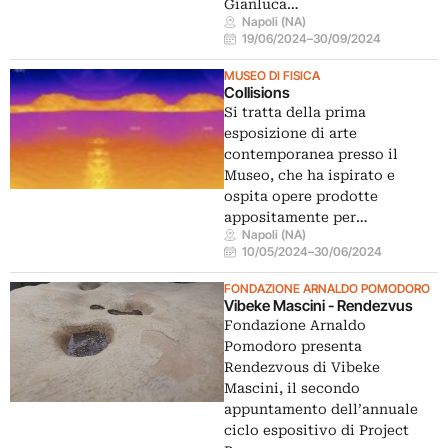
Gianluca…
Napoli (NA)
19/06/2024
–
30/09/2024
MUSEO DI FISICA
Collisions
Si tratta della prima
esposizione di arte
contemporanea presso il
Museo, che ha ispirato e
ospita opere prodotte
appositamente per…
Napoli (NA)
10/05/2024
–
30/06/2024
FONDAZIONE ARNALDO POMODORO
Vibeke Mascini - Rendezvus
Fondazione Arnaldo
Pomodoro presenta
Rendezvous di Vibeke
Mascini, il secondo
appuntamento dell’annuale
ciclo espositivo di Project