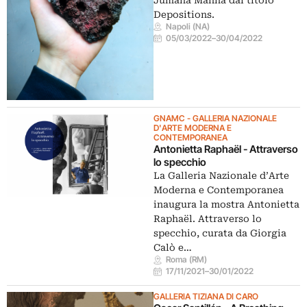
Jumana Manna dal titolo
Depositions.
Napoli (NA)
05/03/2022
–
30/04/2022
GNAMC - GALLERIA NAZIONALE
D'ARTE MODERNA E
CONTEMPORANEA
Antonietta Raphaël - Attraverso
lo specchio
La Galleria Nazionale d’Arte
Moderna e Contemporanea
inaugura la mostra Antonietta
Raphaël. Attraverso lo
specchio, curata da Giorgia
Calò e…
Roma (RM)
17/11/2021
–
30/01/2022
GALLERIA TIZIANA DI CARO