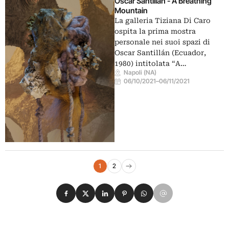
Oscar Santillán - A Breathing
Mountain
La galleria Tiziana Di Caro
ospita la prima mostra
personale nei suoi spazi di
Oscar Santillán (Ecuador,
1980) intitolata “A…
Napoli (NA)
06/10/2021
–
06/11/2021
Navigazione eventi
1
2
Pagina successiva
Condividi su Facebook
Condividi su X
Condividi su LinkedIn
Condividi su Pinterest
Condividi su WhatsApp
Condividi su Email