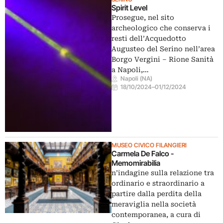
Spirit Level
Prosegue, nel sito
archeologico che conserva i
resti dell’Acquedotto
Augusteo del Serino nell’area
Borgo Vergini – Rione Sanità
a Napoli,…
Napoli (NA)
18/10/2024
–
01/12/2024
MUSEO CIVICO FILANGIERI
Carmela De Falco -
Memomirabilia
n’indagine sulla relazione tra
ordinario e straordinario a
partire dalla perdita della
meraviglia nella società
contemporanea, a cura di