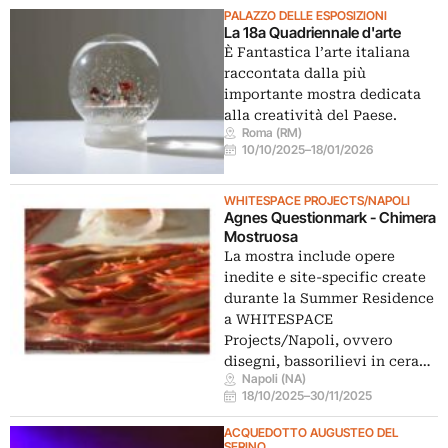
PALAZZO DELLE ESPOSIZIONI
La 18a Quadriennale d'arte
È Fantastica l’arte italiana
raccontata dalla più
importante mostra dedicata
alla creatività del Paese.
Roma (RM)
10/10/2025
–
18/01/2026
WHITESPACE PROJECTS/NAPOLI
Agnes Questionmark - Chimera
Mostruosa
La mostra include opere
inedite e site-specific create
durante la Summer Residence
a WHITESPACE
Projects/Napoli, ovvero
disegni, bassorilievi in cera…
Napoli (NA)
18/10/2025
–
30/11/2025
ACQUEDOTTO AUGUSTEO DEL
SERINO