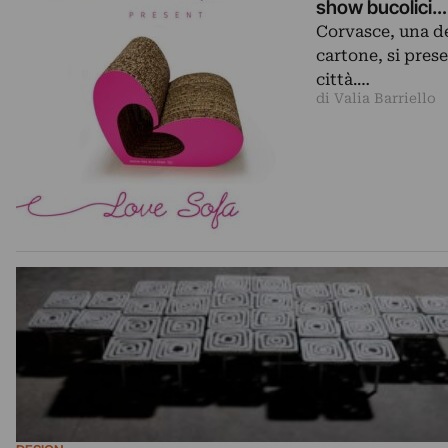
show bucolici…
Corvasce, una de
cartone, si pres
città.…
di Valia Barriello