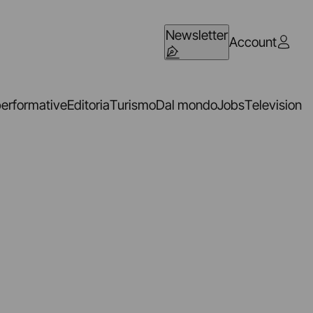
Newsletter
Account
performative
Editoria
Turismo
Dal mondo
Jobs
Television