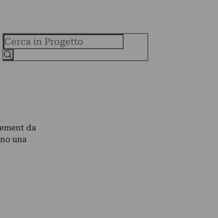
Cerca
atement da
ono una