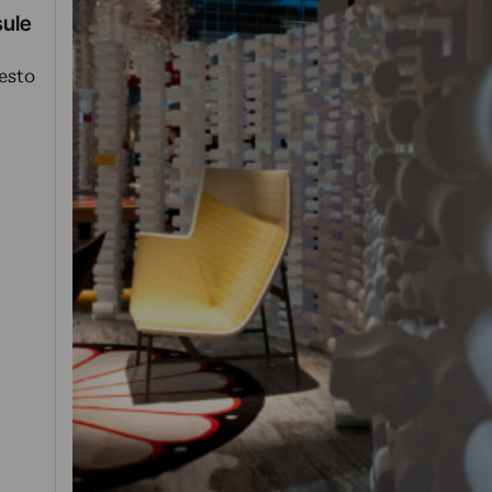
sule
uesto