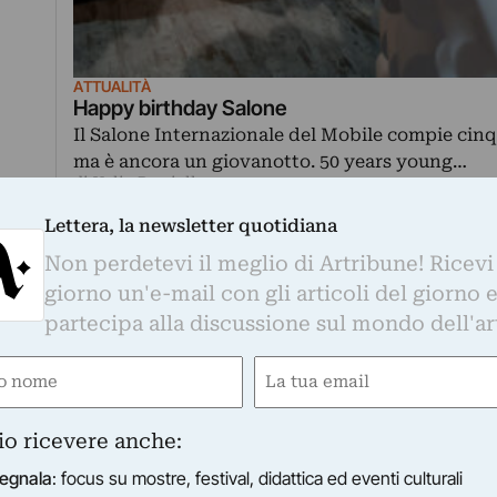
ATTUALITÀ
Happy birthday Salone
Il Salone Internazionale del Mobile compie cin
ma è ancora un giovanotto. 50 years young…
di Valia Barriello
Lettera, la newsletter quotidiana
riscia lampeggiante? È la Design Week interattiva di 
Non perdetevi il meglio di Artribune! Ricevi
 assicurata, per chi da ieri pomeriggio ha aperto il nost
giorno un'e-mail con gli articoli del giorno 
ggio in alto, che scorre qualcosa di scritto che a prima…
partecipa alla discussione sul mondo dell'ar
e
Email
gatorio)
(Obbligatorio)
io ricevere anche:
egnala
: focus su mostre, festival, didattica ed eventi culturali