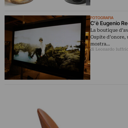
FOTOGRAFIA
C’è Eugenio Re
La boutique d’av
Ospite d’onore, 
mostra…
di Leonardo Iuffri