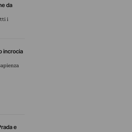
ine da
ti i
 incrocia
 sapienza
Prada e