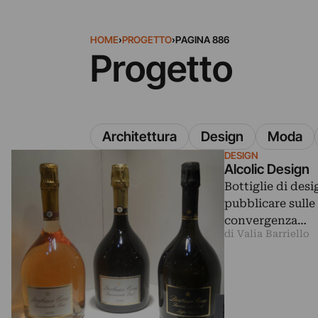
HOME
›
PROGETTO
›
PAGINA 886
Progetto
Architettura
Design
Moda
DESIGN
Alcolic Design
Bottiglie di des
pubblicare sulle
convergenza…
di Valia Barriello