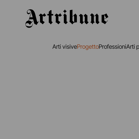
Artribune
Arti visive
Progetto
Professioni
Arti 