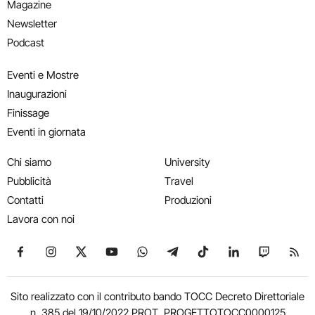
Magazine
Newsletter
Podcast
Eventi e Mostre
Inaugurazioni
Finissage
Eventi in giornata
Chi siamo
University
Pubblicità
Travel
Contatti
Produzioni
Lavora con noi
Seguici su Facebook
Seguici su Instagram
Seguici su X
Seguici su YouTube
Seguici su WhatsApp
Seguici su Telegram
Seguici su TikTok
Seguici su Link
Seguici su
Segui
Sito realizzato con il contributo bando TOCC Decreto Direttoriale
n. 385 del 19/10/2022 PROT. PROGETTOTOCC0000125