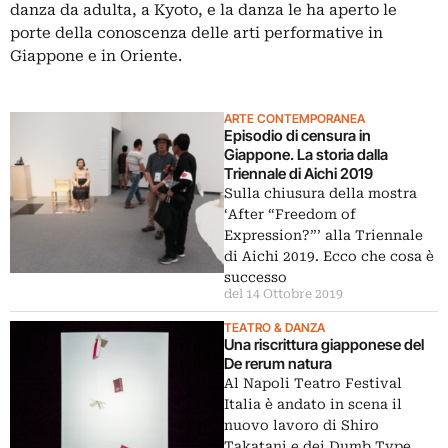
danza da adulta, a Kyoto, e la danza le ha aperto le
porte della conoscenza delle arti performative in
Giappone e in Oriente.
ARTE CONTEMPORANEA
Episodio di censura in
Giappone. La storia dalla
Triennale di Aichi 2019
Sulla chiusura della mostra
‘After “Freedom of
Expression?”’ alla Triennale
di Aichi 2019. Ecco che cosa è
successo
del 14 Ottobre 2019
TEATRO & DANZA
Una riscrittura giapponese del
De rerum natura
Al Napoli Teatro Festival
Italia è andato in scena il
nuovo lavoro di Shiro
Takatani e dei Dumb Type,