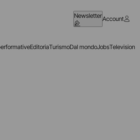
Newsletter
Account
performative
Editoria
Turismo
Dal mondo
Jobs
Television