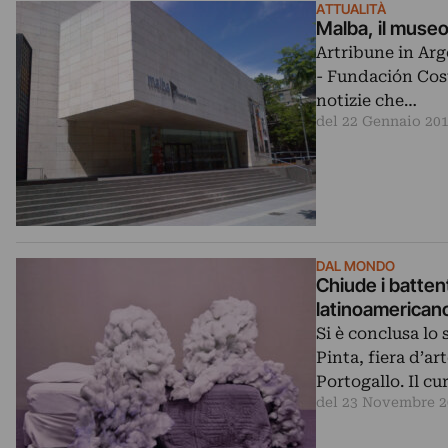
ATTUALITÀ
Malba, il museo
Artribune in Arg
- Fundación Cost
notizie che…
del 22 Gennaio 20
DAL MONDO
Chiude i battenti Pinta New York 2012, la fiera che guarda al mondo isp
latinoamericano.
Si è conclusa lo
Pinta, fiera d’
Portogallo. Il c
del 23 Novembre 2