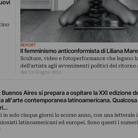
uovi
ldo
tino
REPORT
Il femminismo anticonformista di Liliana Mar
Sculture, video e fotoperformance che legano la
dell’artista agli avvenimenti politici del ritorno
del 13 Giugno 2012
 Buenos Aires si prepara a ospitare la XXI edizione del
ta all’arte contemporanea latinoamericana. Qualcosa
ori…
i in solo cinque giorni lo scorso anno, con una letterale
ezionisti latinoamericani ed europei. Sono questi i numer
2