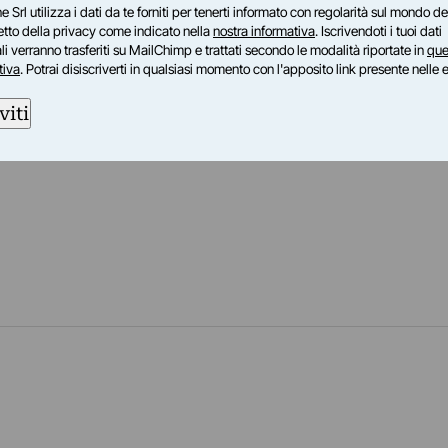
e Srl utilizza i dati da te forniti per tenerti informato con regolarità sul mondo del
petto della privacy come indicato nella
nostra informativa
. Iscrivendoti i tuoi dati
i verranno trasferiti su MailChimp e trattati secondo le modalità riportate in
que
tiva
. Potrai disiscriverti in qualsiasi momento con l'apposito link presente nelle 
viti