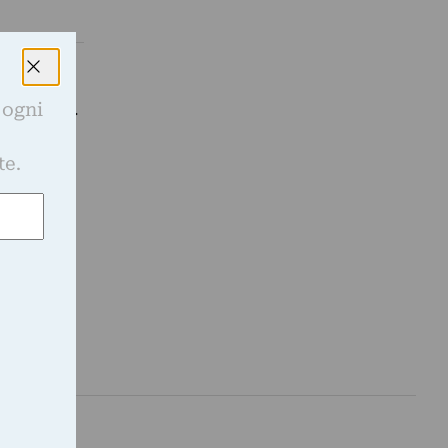
 ogni
ano Carter.
l…
e
te.