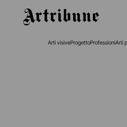
Artribune
Arti visive
Progetto
Professioni
Arti 