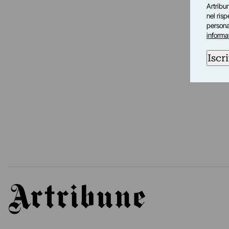
Artribun
nel ris
personal
informa
Iscri
Artribune