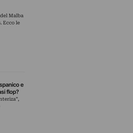
 del Malba
. Ecco le
si flop?
nteriza”,
e