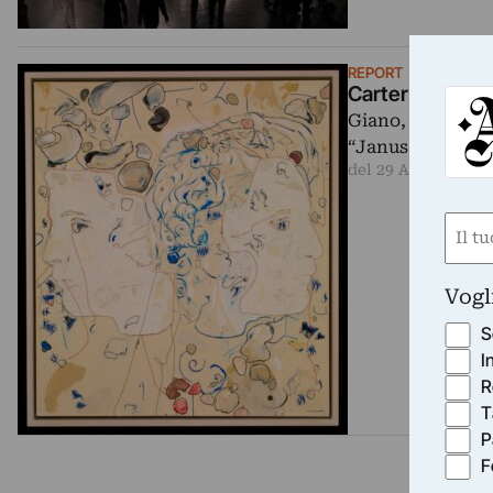
REPORT
Carter, fra ide
Giano, il dio degl
“Janus Travestit
del 29 Aprile 2012
Nom
(Requ
First
Vogl
S
I
R
T
P
F