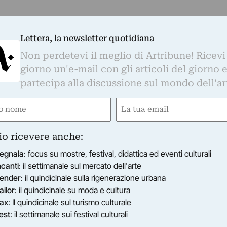
Lettera, la newsletter quotidiana
ntità e travestimento
Non perdetevi il meglio di Artribune! Ricevi
i inizi, ispira le variazioni delle teste dell’artista americ
o” è in mostra alla Galleria Annarumma di Napoli, fino a
giorno un'e-mail con gli articoli del giorno 
partecipa alla discussione sul mondo dell'ar
e
Email
ired)
(Required)
io ricevere anche:
egnala
: focus su mostre, festival, didattica ed eventi culturali
ncanti
: il settimanale sul mercato dell'arte
ender
: il quindicinale sulla rigenerazione urbana
ailor
: il quindicinale su moda e cultura
ax
: Il quindicinale sul turismo culturale
est
: il settimanale sui festival culturali