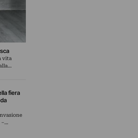
esca
 vita
 alla…
la fiera
 da
 invasione
i –…