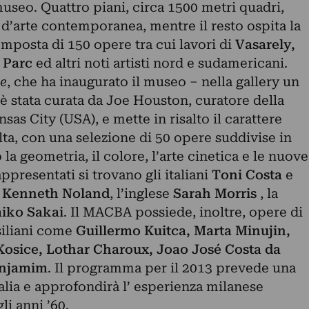
museo. Quattro piani, circa 1500 metri quadri,
d’arte contemporanea, mentre il resto ospita la
posta di 150 opere tra cui lavori di
Vasarely,
e Parc
ed altri noti artisti nord e sudamericani.
e
, che ha inaugurato il museo – nella gallery un
, è stata curata da Joe Houston, curatore della
as City (USA), e mette in risalto il carattere
lta, con una selezione di 50 opere suddivise in
a geometria, il colore, l’arte cinetica e le nuove
rappresentati si trovano gli italiani
Toni Costa
e
o
Kenneth Noland
, l’inglese
Sarah Morris
, la
iko Sakai
. Il MACBA possiede, inoltre, opere di
asiliani come
Guillermo Kuitca, Marta Minujin,
 Kosice, Lothar Charoux, Joao José Costa da
enjamim
. Il programma per il 2013 prevede una
talia e approfondirà l’ esperienza milanese
i anni ’60.