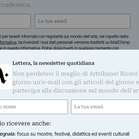
ccademica.
Email
(Obbligatorio)
iti per tenerti informato con regolarità sul mondo dell'arte, nel rispetto della
nformativa
. Iscrivendoti i tuoi dati personali verranno trasferiti su MailChimp
te in
questa informativa
. Potrai disiscriverti in qualsiasi momento con
Lettera, la newsletter quotidiana
Non perdetevi il meglio di Artribune! Ricevi
giorno un'e-mail con gli articoli del giorno 
partecipa alla discussione sul mondo dell'ar
e
Email
gatorio)
(Obbligatorio)
io ricevere anche:
egnala
: focus su mostre, festival, didattica ed eventi culturali