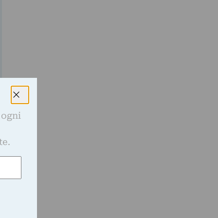
 ogni
e
te.