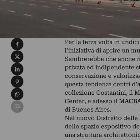
Condividi su Facebook
Per la terza volta in undi
l’iniziativa di aprire un 
Condividi su X
Sembrerebbe che anche nell
Condividi su LinkedIn
privata ed indipendente s
conservazione e valorizza
Condividi su Pinterest
questa tendenza centri d’a
Condividi su WhatsApp
collezione Costantini, il 
Center, e adesso il
MACB
Condividi su Email
di Buenos Aires.
Nel nuovo Distretto delle 
dello spazio espositivo 
una struttura architettoni