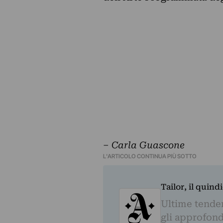
– Carla Guascone
L'ARTICOLO CONTINUA PIÙ SOTTO
Tailor, il quin
Ultime tendenz
gli approfond