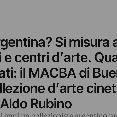
rgentina? Si misura
 e centri d’arte. Qua
ivati: il MACBA di Bu
llezione d’arte cinet
 Aldo Rubino
ci anni un collezionista argentino pre