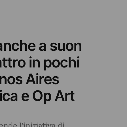
 anche a suon
ttro in pochi
enos Aires
ica e Op Art
nde l’iniziativa di