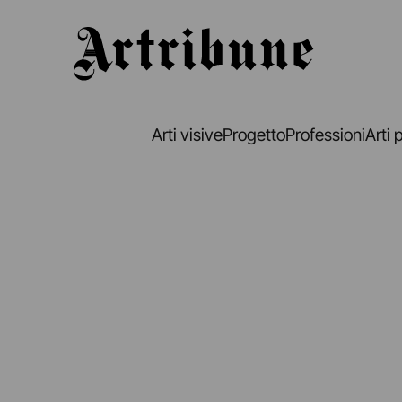
Artribune
Arti visive
Progetto
Professioni
Arti 