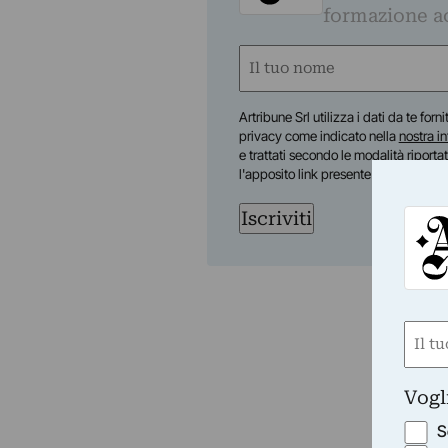
formazione a
Nome
(Obbligatorio)
Nome
Artribune Srl utilizza i dati da te forn
privacy come indicato nella
nostra i
e trattati secondo le modalità riporta
l'apposito link presente nelle email.
Iscriviti
Nom
(Obbli
Nome
Vogl
S