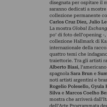
disegnata per ospitare il 
saranno dedicati a mostre 
collezione permanente com
Carlos Cruz Diez, Julio L
La mostra
Global Exchang
po’ di foto dell’opening -
collezione Hallmark di Kans
internazionale della racco
quattro temi che indagano l
traiettorie. Tra gli artisti 
Alberto Biasi
, l’american
spagnola
Sara Brun
e
Sum
noti artisti argentini e br
Rogelio Polesello, Gyula
Silva
e
Marcos Coelho B
mostra che arriverà dall’I
dell’Arte Programmata degl