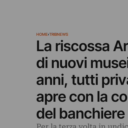
HOME
›
TRIBNEWS
La riscossa A
di nuovi musei
anni, tutti pr
apre con la co
del banchiere
Per la terza volta in undi