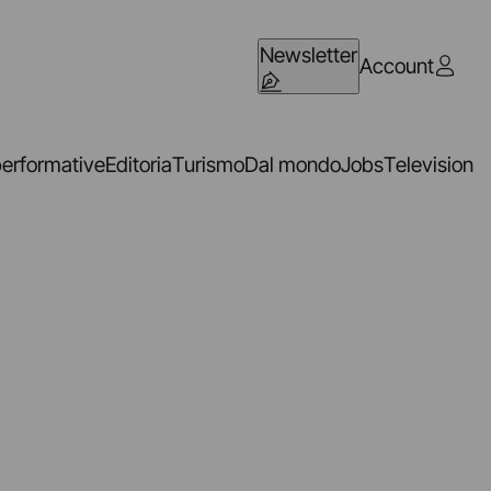
Newsletter
Account
performative
Editoria
Turismo
Dal mondo
Jobs
Television