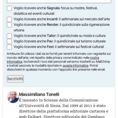
Opzioni
Voglio ricevere anche
Segnala
: focus su mostre, festival,
didattica ed eventi culturali
Voglio ricevere anche
Incanti
: il settimanale sul mercato dell'arte
Voglio ricevere anche
Render
: il quindicinale sulla rigenerazione
urbana
Voglio ricevere anche
Tailor
: il quindicinale su moda e cultura
Voglio ricevere anche
Pax
: il quindicinale sul turismo culturale
Voglio ricevere anche
Fest
: il settimanale sui festival culturali
Artribune Srl utilizza i dati da te forniti per tenerti informato con regolarità sul
mondo dell'arte, nel rispetto della privacy come indicato nella
nostra
informativa
. Iscrivendoti i tuoi dati personali verranno trasferiti su MailChimp
e trattati secondo le modalità riportate in
questa informativa
. Potrai
disiscriverti in qualsiasi momento con l'apposito link presente nelle email.
Iscriviti
Massimiliano Tonelli
È laureato in Scienze della Comunicazione
all’Università di Siena. Dal 1999 al 2011 è stato
direttore della piattaforma editoriale cartacea e
web Exibart. Direttore editoriale del Gambero