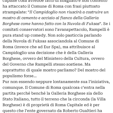
capisse cosa avrebbe fatto di sbagliato e non contento
ha attaccato il Comune di Roma con frasi piuttosto
strampalate: “
Il Campidoglio non riuscirà a costruire un
mostro di cemento e acciaio al fianco della Galleria
Borghese come hanno fatto con la Nuvola di Fuksas
“. Se i
comitati conservatori sono l’avanspettacolo, Rampelli è
pura stand up comedy. Non solo pasticcia parlando
della Nuvola di Fuksas associandola al Comune di
Roma (invece che ad Eur Spa), ma attribuisce al
Campidoglio una decisione che è della Galleria
Borghese, ovvero del Ministero della Cultura, ovvero
del Governo che Rampelli stesso sostiene. Ma
soprattutto: di quale mostro parliamo? Del mostro del
populismo forse…
Pur non essendo neppure lontanamente sua l’iniziativa,
comunque. Il Comune di Roma qualcosa c’entra nella
partita perché benché la Galleria Borghese sia dello
Stato Italiano, tutto il terreno che la circonda (la Villa
Borghese) è di proprietà di Roma Capitale ed è per
questo che l’ente governato da Roberto Gualtieri ha