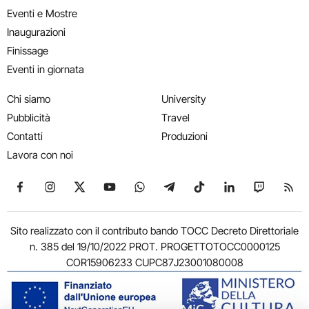
Eventi e Mostre
Inaugurazioni
Finissage
Eventi in giornata
Chi siamo
University
Pubblicità
Travel
Contatti
Produzioni
Lavora con noi
Seguici su Facebook
Seguici su Instagram
Seguici su X
Seguici su YouTube
Seguici su WhatsApp
Seguici su Telegram
Seguici su TikTok
Seguici su Link
Seguici su
Segui
Sito realizzato con il contributo bando TOCC Decreto Direttoriale
n. 385 del 19/10/2022 PROT. PROGETTOTOCC0000125
COR15906233 CUPC87J23001080008