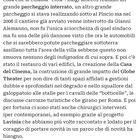
grande
parcheggio interrato
, un altro grande
parcheggio si stava realizzando sotto al Pincio ma nel
2008 il cantiere già avviato venne interrotto da Gianni
Alemanno, non fu l’unica sciocchezza di quel sindaco
ma fu una delle più dannose visto che ora le automobili
che si sarebbero potute parcheggiare sottoterra
assillano tutta l’area della villa sebbene questo non
smuova nessuno degli
indignados
di cui sopra. E poi c’è
stato il restauro di vari edifici, la creazione della
Casa
del Cinema
, la costruzione di grande impatto del
Globe
Theater
per non dire di tanti spazi affidati a gestioni
dubbie e sprofondati nel degrado e nello squallore dal
galoppatoio alle stalle per i cavalli delle “botticelle”, le
discusse carrozze turistiche che girano per Roma. E poi
per fortuna ci sono stati anche chirurgici interventi
iper contemporanei, ad esempio grazie al progetto
Lavinia
che abbiamo più volte
raccontato
e lodato per il
coraggio di portare novità in un parco che di novità ha
bisogno.