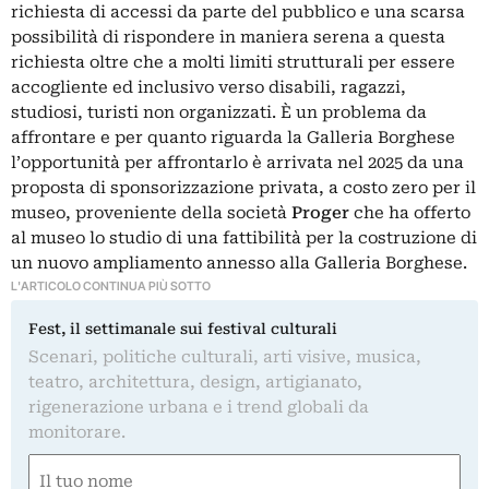
richiesta di accessi da parte del pubblico e una scarsa
possibilità di rispondere in maniera serena a questa
richiesta oltre che a molti limiti strutturali per essere
accogliente ed inclusivo verso disabili, ragazzi,
studiosi, turisti non organizzati. È un problema da
affrontare e per quanto riguarda la Galleria Borghese
l’opportunità per affrontarlo è arrivata nel 2025 da una
proposta di sponsorizzazione privata, a costo zero per il
museo, proveniente della società
Proger
che ha offerto
al museo lo studio di una fattibilità per la costruzione di
un nuovo ampliamento annesso alla Galleria Borghese.
L'ARTICOLO CONTINUA PIÙ SOTTO
Fest, il settimanale sui festival culturali
Scenari, politiche culturali, arti visive, musica,
teatro, architettura, design, artigianato,
rigenerazione urbana e i trend globali da
monitorare.
Nome