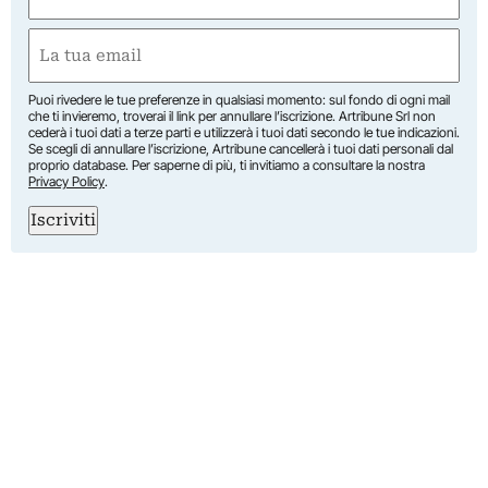
(Required)
First
Email
(Required)
Puoi rivedere le tue preferenze in qualsiasi momento: sul fondo di ogni mail
che ti invieremo, troverai il link per annullare l’iscrizione. Artribune Srl non
cederà i tuoi dati a terze parti e utilizzerà i tuoi dati secondo le tue indicazioni.
Se scegli di annullare l’iscrizione, Artribune cancellerà i tuoi dati personali dal
proprio database. Per saperne di più, ti invitiamo a consultare la nostra
Privacy Policy
.
Iscriviti