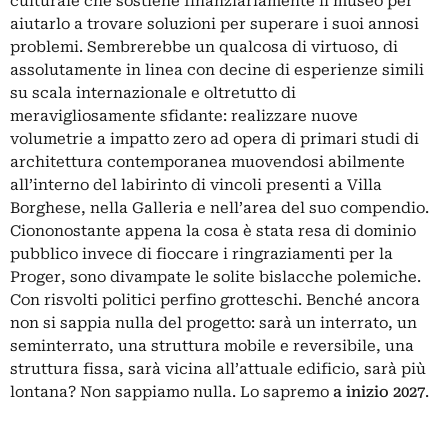
culturale che sostiene finanziariamente il museo per
aiutarlo a trovare soluzioni per superare i suoi annosi
problemi. Sembrerebbe un qualcosa di virtuoso, di
assolutamente in linea con decine di esperienze simili
su scala internazionale e oltretutto di
meravigliosamente sfidante: realizzare nuove
volumetrie a impatto zero ad opera di primari studi di
architettura contemporanea muovendosi abilmente
all’interno del labirinto di vincoli presenti a Villa
Borghese, nella Galleria e nell’area del suo compendio.
Ciononostante appena la cosa è stata resa di dominio
pubblico invece di fioccare i ringraziamenti per la
Proger, sono divampate le solite bislacche polemiche.
Con risvolti politici perfino grotteschi. Benché ancora
non si sappia nulla del progetto: sarà un interrato, un
seminterrato, una struttura mobile e reversibile, una
struttura fissa, sarà vicina all’attuale edificio, sarà più
lontana? Non sappiamo nulla. Lo sapremo
a inizio 2027
.