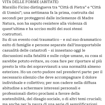
VITA DELLE FORME (ABITATE)
Marsilio Ficino distingueva tra “Città di Pietra” e “Città
di Uomini”; una settimana fa la prima, costruita dai
secondi per proteggersi dalle inclemenze di Madre
Natura, non ha saputo resistere alla violenza di
quest’ultima e ha ucciso molti dei suoi stessi
costruttori.
Su di un evento così traumatico – e sul suo drammatico
esito di famiglie e persone separate dall’insopportabile
casualità delle catastrofi – si innestano oggi le
discussioni sulla fatalità e sulle colpe umane, su cosa si
sarebbe potuto evitare, su cosa fare per riportare al più
presto la vita dei sopravvissuti a una normalità almeno
esteriore. Ho un certo pudore nel prendervi parte: per il
necessario silenzio che deve accompagnare il dolore
individuale e collettivo; per non cadere nella diffusa
abitudine a schermare interessi personali e
professionali dietro proclami a favore della
sostenibilità, del disagio sociale, o di altri temi cruciali;
ma anche per la paura di una serie di semplificazioni