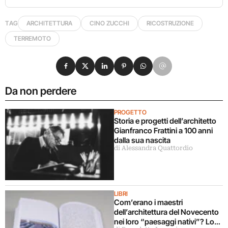
TAG
ARCHITETTURA
CINO ZUCCHI
RICOSTRUZIONE
TERREMOTO
Condividi su Facebook
Condividi su X
Condividi su LinkedIn
Condividi su Pinterest
Condividi su WhatsApp
Condividi su Email
Da non perdere
PROGETTO
Storia e progetti dell’architetto
Gianfranco Frattini a 100 anni
dalla sua nascita
di Alessandra Quattordio
LIBRI
Com’erano i maestri
dell’architettura del Novecento
nei loro “paesaggi nativi”? Lo