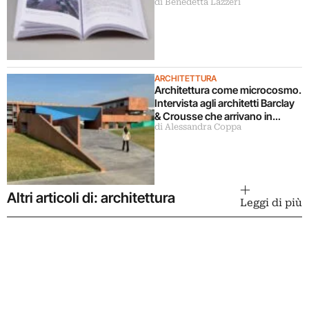
di Benedetta Lazzeri
svela un libro
ARCHITETTURA
Architettura come microcosmo.
Intervista agli architetti Barclay
& Crousse che arrivano in
di Alessandra Coppa
mostra a Milano
Altri articoli di: architettura
Leggi di più