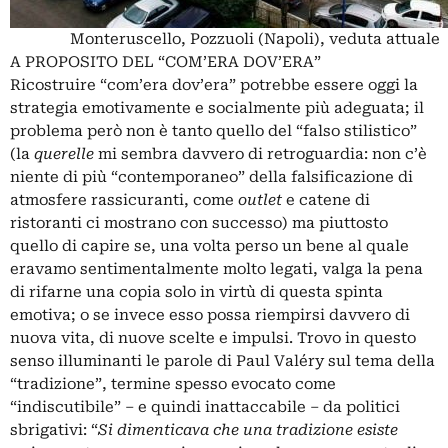
Monteruscello, Pozzuoli (Napoli), veduta attuale
A PROPOSITO DEL “COM’ERA DOV’ERA”
Ricostruire “com’era dov’era” potrebbe essere oggi la
strategia emotivamente e socialmente più adeguata; il
problema però non è tanto quello del “falso stilistico”
(la
querelle
mi sembra davvero di retroguardia: non c’è
niente di più “contemporaneo” della falsificazione di
atmosfere rassicuranti, come
outlet
e catene di
ristoranti ci mostrano con successo) ma piuttosto
quello di capire se, una volta perso un bene al quale
eravamo sentimentalmente molto legati, valga la pena
di rifarne una copia solo in virtù di questa spinta
emotiva; o se invece esso possa riempirsi davvero di
nuova vita, di nuove scelte e impulsi. Trovo in questo
senso illuminanti le parole di Paul Valéry sul tema della
“tradizione”, termine spesso evocato come
“indiscutibile” – e quindi inattaccabile – da politici
sbrigativi: “
Si dimenticava che una tradizione esiste