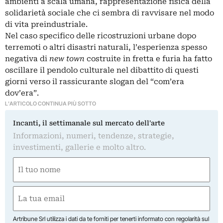
ambienti a scala umana, rappresentazione fisica della
solidarietà sociale che ci sembra di ravvisare nel modo
di vita preindustriale.
Nel caso specifico delle ricostruzioni urbane dopo
terremoti o altri disastri naturali, l’esperienza spesso
negativa di
new town
costruite in fretta e furia ha fatto
oscillare il pendolo culturale nel dibattito di questi
giorni verso il rassicurante slogan del “com’era
dov’era”.
L'ARTICOLO CONTINUA PIÙ SOTTO
Incanti, il settimanale sul mercato dell'arte
Informazioni, numeri, tendenze, strategie,
investimenti, gallerie e molto altro.
Nome
(Required)
First
Email
(Required)
Artribune Srl utilizza i dati da te forniti per tenerti informato con regolarità sul