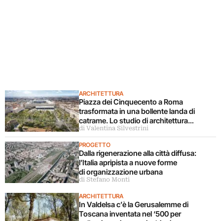
ARCHITETTURA
Piazza dei Cinquecento a Roma
trasformata in una bollente landa di
catrame. Lo studio di architettura
di Valentina Silvestrini
disconosce il progetto
PROGETTO
Dalla rigenerazione alla città diffusa:
l’Italia apripista a nuove forme
di organizzazione urbana
di Stefano Monti
ARCHITETTURA
In Valdelsa c’è la Gerusalemme di
Toscana inventata nel ‘500 per