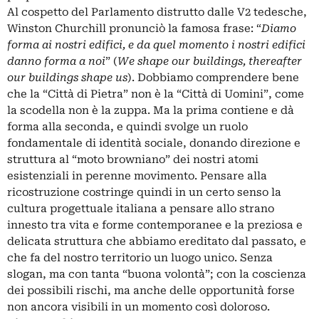
Al cospetto del Parlamento distrutto dalle V2 tedesche,
Winston Churchill pronunciò la famosa frase: “
Diamo
forma ai nostri edifici, e da quel momento i nostri edifici
danno forma a noi
” (
We shape our buildings, thereafter
our buildings shape us
). Dobbiamo comprendere bene
che la “Città di Pietra” non è la “Città di Uomini”, come
la scodella non è la zuppa. Ma la prima contiene e dà
forma alla seconda, e quindi svolge un ruolo
fondamentale di identità sociale, donando direzione e
struttura al “moto browniano” dei nostri atomi
esistenziali in perenne movimento. Pensare alla
ricostruzione costringe quindi in un certo senso la
cultura progettuale italiana a pensare allo strano
innesto tra vita e forme contemporanee e la preziosa e
delicata struttura che abbiamo ereditato dal passato, e
che fa del nostro territorio un luogo unico. Senza
slogan, ma con tanta “buona volontà”; con la coscienza
dei possibili rischi, ma anche delle opportunità forse
non ancora visibili in un momento così doloroso.