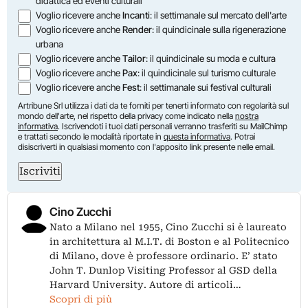
didattica ed eventi culturali
Voglio ricevere anche
Incanti
: il settimanale sul mercato dell'arte
Voglio ricevere anche
Render
: il quindicinale sulla rigenerazione
urbana
Voglio ricevere anche
Tailor
: il quindicinale su moda e cultura
Voglio ricevere anche
Pax
: il quindicinale sul turismo culturale
Voglio ricevere anche
Fest
: il settimanale sui festival culturali
Artribune Srl utilizza i dati da te forniti per tenerti informato con regolarità sul
mondo dell'arte, nel rispetto della privacy come indicato nella
nostra
informativa
. Iscrivendoti i tuoi dati personali verranno trasferiti su MailChimp
e trattati secondo le modalità riportate in
questa informativa
. Potrai
disiscriverti in qualsiasi momento con l'apposito link presente nelle email.
Iscriviti
Cino Zucchi
Nato a Milano nel 1955, Cino Zucchi si è laureato
in architettura al M.I.T. di Boston e al Politecnico
di Milano, dove è professore ordinario. E’ stato
John T. Dunlop Visiting Professor al GSD della
Harvard University. Autore di articoli…
Scopri di più