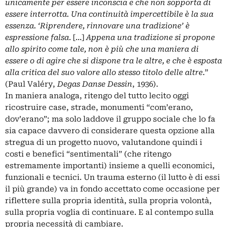
unicamente per essere inconscia e che non sopporta di
essere interrotta. Una continuità impercettibile è la sua
essenza. ‘Riprendere, rinnovare una tradizione’ è
espressione falsa
. […]
Appena una tradizione si propone
allo spirito come tale, non è più che una maniera di
essere o di agire che si dispone tra le altre, e che è esposta
alla critica del suo valore allo stesso titolo delle altre
.”
(Paul Valéry,
Degas Danse Dessin
, 1936).
In maniera analoga, ritengo del tutto lecito oggi
ricostruire case, strade, monumenti “com’erano,
dov’erano”; ma solo laddove il gruppo sociale che lo fa
sia capace davvero di considerare questa opzione alla
stregua di un progetto nuovo, valutandone quindi i
costi e benefici “sentimentali” (che ritengo
estremamente importanti) insieme a quelli economici,
funzionali e tecnici. Un trauma esterno (il lutto è di essi
il più grande) va in fondo accettato come occasione per
riflettere sulla propria identità, sulla propria volontà,
sulla propria voglia di continuare. E al contempo sulla
propria necessità di cambiare.