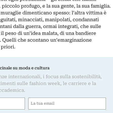
l piccolo profugo, e la sua gente, la sua famiglia.
e muraglie dimenticano spesso: l’altra vittima è
guitati, minacciati, manipolati, condannati
ontani dalla guerra, ormai integrati, che sulle
l peso di un’idea malata, di una bandiere
e. Quelli che scontano un’emarginazione
 priori.
dicinale su moda e cultura
e internazionali, i focus sulla sostenibilità,
imenti sulle fashion week, le carriere e la
ccademica.
Email
(Obbligatorio)