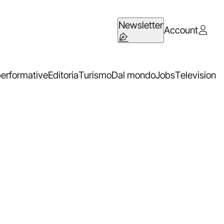
Newsletter
Account
performative
Editoria
Turismo
Dal mondo
Jobs
Television