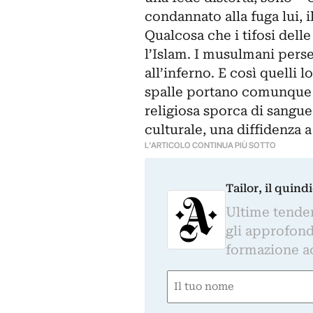
condannato alla fuga lui, i
Qualcosa che i tifosi dell
l’Islam. I musulmani perse
all’inferno. E così quelli l
spalle portano comunque i
religiosa sporca di sangu
culturale, una diffidenza a
L'ARTICOLO CONTINUA PIÙ SOTTO
Tailor, il quin
Ultime tendenz
gli approfond
formazione a
Nome
(Obbligatorio)