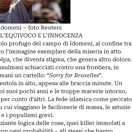
 Idomeni – foto Reuters
 L’EQUIVOCO E L’INNOCENZA
colo profugo del campo di Idomeni, al confine tra
o l’immagine esemplare della miseria in atto.
lpa, che diventa stigma, che genera altro dolore.
sulmani schiacciati contro una frontiera, in
e mani un cartello: “
Sorry for Bruxelles
”.
entola in alto, appesa alle braccia minute. Un
oi suoi pochi anni e le troppe macerie intorno,
 per conto d’altri. La fede islamica come peccato
u cui viaggiano le facilonerie di massa, le astuzie
 e i populismi grevi.
ziante logica delle cose, quei killer immolati a
con ogni probabilità – gli stessi che hanno