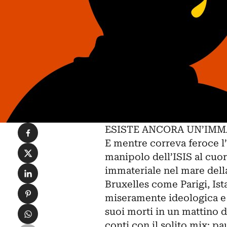
Condividi su Facebook
ESISTE ANCORA UN’IMM
E mentre correva feroce l’
Condividi su X
manipolo dell’ISIS al cuor
Condividi su LinkedIn
immateriale nel mare della 
Bruxelles come Parigi, Ista
Condividi su Pinterest
miseramente ideologica e 
Condividi su WhatsApp
suoi morti in un mattino d
conti con il solito mix: pa