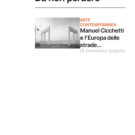
ARTE
CONTEMPORANEA
Manuel Cicchetti
e l’Europa delle
strade
di Domenico Ioppolo
secondarie in
mostra Bruxelles