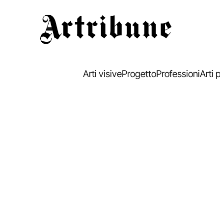
Artribune
Arti visive
Progetto
Professioni
Arti 