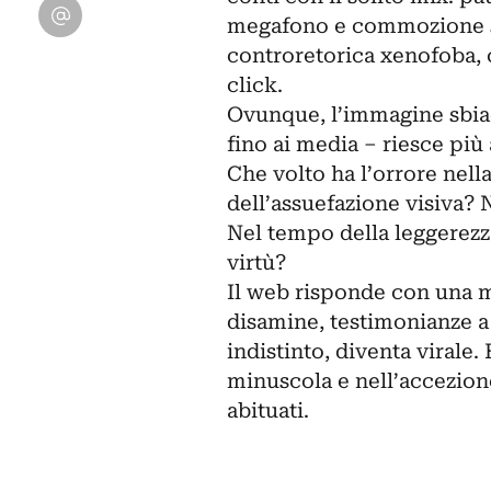
Condividi su Email
megafono e commozione sil
controretorica xenofoba,
click.
Ovunque, l’immagine sbiadi
fino ai media – riesce più
Che volto ha l’orrore nel
dell’assuefazione visiva? 
Nel tempo della leggerez
virtù?
Il web risponde con una ma
disamine, testimonianze a
indistinto, diventa virale.
minuscola e nell’accezion
abituati.