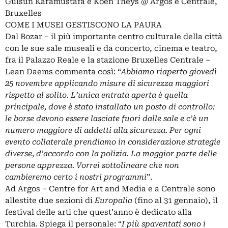
Gülsün Karamustafa e Koen Theys @ Argos e Centrale,
Bruxelles
COME I MUSEI GESTISCONO LA PAURA
Dal Bozar – il più importante centro culturale della città
con le sue sale museali e da concerto, cinema e teatro,
fra il Palazzo Reale e la stazione Bruxelles Centrale –
Lean Daems commenta così: “
Abbiamo riaperto giovedì
25 novembre applicando misure di sicurezza maggiori
rispetto al solito. L’unica entrata aperta è quella
principale, dove è stato installato un posto di controllo:
le borse devono essere lasciate fuori dalle sale e c’è un
numero maggiore di addetti alla sicurezza. Per ogni
evento collaterale prendiamo in considerazione strategie
diverse, d’accordo con la polizia. La maggior parte delle
persone apprezza. Vorrei sottolineare che non
cambieremo certo i nostri programmi
”.
Ad Argos – Centre for Art and Media e a Centrale sono
allestite due sezioni di
Europalia
(fino al 31 gennaio), il
festival delle arti che quest’anno è dedicato alla
Turchia. Spiega il personale: “
I più spaventati sono i