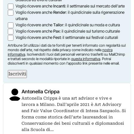
Voglio ricevere anche
Incanti
: il settimanale sul mercato dell'arte
Voglio ricevere anche
Render
: il quindicinale sulla rigenerazione
urbana
Voglio ricevere anche
Tailor
: il quindicinale su moda e cultura
Voglio ricevere anche
Pax
: il quindicinale sul turismo culturale
Voglio ricevere anche
Fest
: il settimanale sui festival culturali
Artribune Srl utilizza i dati da te forniti per tenerti informato con regolarità sul
mondo dell'arte, nel rispetto della privacy come indicato nella
nostra
informativa
. Iscrivendoti i tuoi dati personali verranno trasferiti su MailChimp
e trattati secondo le modalità riportate in
questa informativa
. Potrai
disiscriverti in qualsiasi momento con l'apposito link presente nelle email.
Iscriviti
Antonella Crippa
Antonella Crippa è una art advisor e vive e
lavora a Milano. Dall’aprile 2021 è Art Advisory
and Fair Value Coordinator di Intesa Sanpaolo. Si
forma come storica dell’arte laureandosi in
Conservazione dei beni culturali e diplomandosi
alla Scuola di…