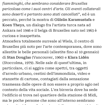
fiamminghi, che sembrano considerare Bruxelles
pericolosa come i suoi centri d’arte. Gli eventi collaterali
sono deserti e pertanto sono stati cancellati
”, ed è un
peccato, perché la mostra di
Gülsün Karamustafa
e
Koen Theys
, un dialogo fra l’artista turca nata ad
Ankara nel 1946 e il belga di Bruxelles nato nel 1963 è
curiosa e inaspettata.
Atmosfera totalmente surreale al Wiels, il centro di
Bruxelles più noto per l’arte contemporanea, dove sono
allestite le belle personali (allestite fino al 10 gennaio)
di
Stan Douglas
(Vancouver, 1960) e
Klara Lidén
(Stoccolma, 1979). Nelle sale di quest’ultima, in
particolare, ci si aggira come spettri, tra oggetti
d’arredo urbano, cestini dell’immondizia, video e
stanzette di cartone, contagiati dalla sensazione
trasmessa dalle opere di non essere a proprio agio nel
contesto della vita sociale. L’ex birreria dove ha sede
l’edificio si trova nel quartiere della stazione di Midi,
ma le poche persone che sono all’interno sembrano