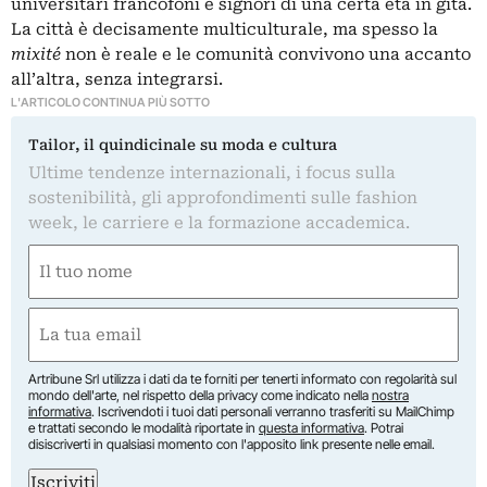
universitari francofoni e signori di una certa età in gita.
La città è decisamente multiculturale, ma spesso la
mixité
non è reale e le comunità convivono una accanto
all’altra, senza integrarsi.
L'ARTICOLO CONTINUA PIÙ SOTTO
Tailor, il quindicinale su moda e cultura
Ultime tendenze internazionali, i focus sulla
sostenibilità, gli approfondimenti sulle fashion
week, le carriere e la formazione accademica.
Nome
(Required)
First
Email
(Required)
Artribune Srl utilizza i dati da te forniti per tenerti informato con regolarità sul
mondo dell'arte, nel rispetto della privacy come indicato nella
nostra
informativa
. Iscrivendoti i tuoi dati personali verranno trasferiti su MailChimp
e trattati secondo le modalità riportate in
questa informativa
. Potrai
disiscriverti in qualsiasi momento con l'apposito link presente nelle email.
Iscriviti