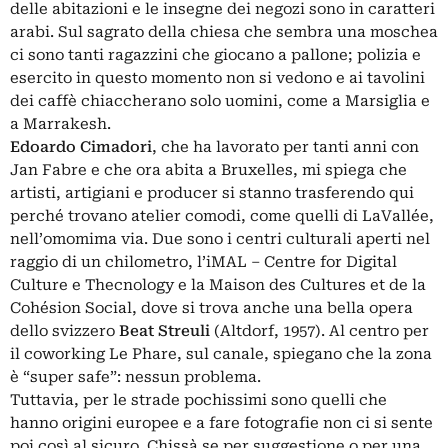
delle abitazioni e le insegne dei negozi sono in caratteri
arabi. Sul sagrato della chiesa che sembra una moschea
ci sono tanti ragazzini che giocano a pallone; polizia e
esercito in questo momento non si vedono e ai tavolini
dei caffè chiaccherano solo uomini, come a Marsiglia e
a Marrakesh.
Edoardo Cimadori
, che ha lavorato per tanti anni con
Jan Fabre e che ora abita a Bruxelles, mi spiega che
artisti, artigiani e producer si stanno trasferendo qui
perché trovano atelier comodi, come quelli di LaVallée,
nell’omomima via. Due sono i centri culturali aperti nel
raggio di un chilometro, l’iMAL – Centre for Digital
Culture e Thecnology e la Maison des Cultures et de la
Cohésion Social, dove si trova anche una bella opera
dello svizzero
Beat Streuli
(Altdorf, 1957). Al centro per
il coworking Le Phare, sul canale, spiegano che la zona
è “super safe”: nessun problema.
Tuttavia, per le strade pochissimi sono quelli che
hanno origini europee e a fare fotografie non ci si sente
poi così al sicuro. Chissà se per suggestione o per una