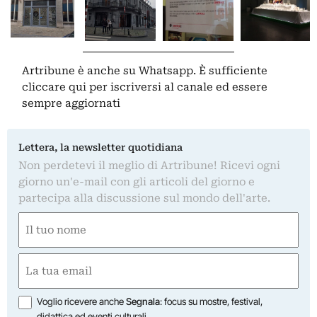
Artribune è anche su Whatsapp. È sufficiente
cliccare qui
per iscriversi al canale ed essere
sempre aggiornati
Lettera, la newsletter quotidiana
Non perdetevi il meglio di Artribune! Ricevi ogni
giorno un'e-mail con gli articoli del giorno e
partecipa alla discussione sul mondo dell'arte.
Nome
(Required)
First
Email
(Required)
Opzioni
Voglio ricevere anche
Segnala
: focus su mostre, festival,
didattica ed eventi culturali