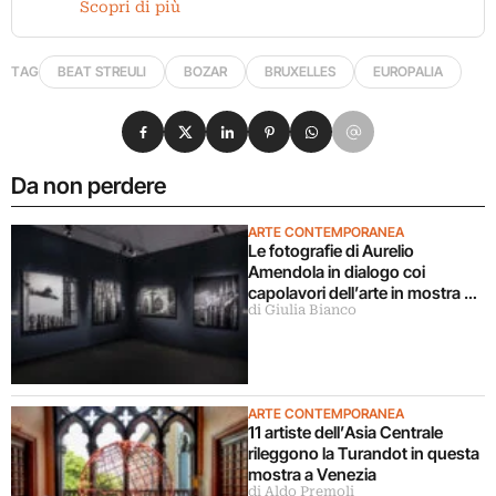
Scopri di più
TAG
BEAT STREULI
BOZAR
BRUXELLES
EUROPALIA
Condividi su Facebook
Condividi su X
Condividi su LinkedIn
Condividi su Pinterest
Condividi su WhatsApp
Condividi su Email
Da non perdere
ARTE CONTEMPORANEA
Le fotografie di Aurelio
Amendola in dialogo coi
capolavori dell’arte in mostra a
di Giulia Bianco
Milano
ARTE CONTEMPORANEA
11 artiste dell’Asia Centrale
rileggono la Turandot in questa
mostra a Venezia
di Aldo Premoli