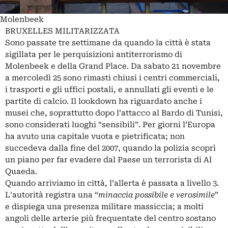
Molenbeek
BRUXELLES MILITARIZZATA
Sono passate tre settimane da quando la città è stata
sigillata per le perquisizioni antiterrorismo di
Molenbeek e della Grand Place. Da sabato 21 novembre
a mercoledì 25 sono rimasti chiusi i centri commerciali,
i trasporti e gli uffici postali, e annullati gli eventi e le
partite di calcio. Il lookdown ha riguardato anche i
musei che, soprattutto dopo l’attacco al Bardo di Tunisi,
sono considerati luoghi “sensibili”. Per giorni l’Europa
ha avuto una capitale vuota e pietrificata; non
succedeva dalla fine del 2007, quando la polizia scoprì
un piano per far evadere dal Paese un terrorista di Al
Quaeda.
Quando arriviamo in città, l’allerta è passata a livello 3.
L’autorità registra una “
minaccia possibile e verosimile
”
e dispiega una presenza militare massiccia; a molti
angoli delle arterie più frequentate del centro sostano