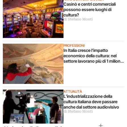
Casinò e centri commerciali
possono essere luoghi di
cultura?
di Stefano Monti
PROFESSIONI
In Italia cresce l’impatto
economico della cultura: nel
settore lavorano più di 1 milione
e mezzo di persone (e molti
giovani)
ATTUALITÀ
L’industrializzazione della
cultura italiana deve passare
anche dal settore audiovisivo
di Stefano Monti