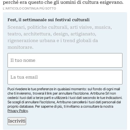
perché era questo che gli uomini di cultura esigevano.
L'ARTICOLO CONTINUA PIÙ SOTTO
Fest, il settimanale sui festival culturali
Scenari, politiche culturali, arti visive, musica,
teatro, architettura, design, artigianato,
rigenerazione urbana e i trend globali da
monitorare.
Nome
(Required)
First
Email
(Required)
Puoi rivedere le tue preferenze in qualsiasi momento: sul fondo di ogni mail
che ti invieremo, troverai il link per annullare l’iscrizione. Artribune Srl non
cederà i tuoi dati a terze parti e utilizzerà i tuoi dati secondo le tue indicazioni.
Se scegli di annullare l’iscrizione, Artribune cancellerà i tuoi dati personali dal
proprio database. Per saperne di più, ti invitiamo a consultare la nostra
Privacy Policy
.
Iscriviti