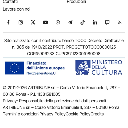
Contatti
Produzioni
Lavora con noi
Seguici su Facebook
Seguici su Instagram
Seguici su X
Seguici su YouTube
Seguici su WhatsApp
Seguici su Telegram
Seguici su TikTok
Seguici su Link
Seguici su
Segui
Sito realizzato con il contributo bando TOCC Decreto Direttoriale
n. 385 del 19/10/2022 PROT. PROGETTOTOCC0000125
COR15906233 CUPC87J23001080008
© 2011-2026 ARTRIBUNE srl – Corso Vittorio Emanuele II, 287 –
00186 Roma - P.I. 11381581005
Privacy: Responsabile della protezione dei dati personali
ARTRIBUNE srl – Corso Vittorio Emanuele II, 287 – 00186 Roma
Termini e condizioni
Privacy Policy
Cookie Policy
Credits