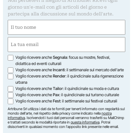
Non perdetevi il meglio di Artribune! Ricevi ogni
giorno un'e-mail con gli articoli del giorno e
partecipa alla discussione sul mondo dell'arte.
Nome
(Required)
First
Email
(Required)
Opzioni
Voglio ricevere anche
Segnala
: focus su mostre, festival,
didattica ed eventi culturali
Voglio ricevere anche
Incanti
: il settimanale sul mercato dell'arte
Voglio ricevere anche
Render
: il quindicinale sulla rigenerazione
urbana
Voglio ricevere anche
Tailor
: il quindicinale su moda e cultura
Voglio ricevere anche
Pax
: il quindicinale sul turismo culturale
Voglio ricevere anche
Fest
: il settimanale sui festival culturali
Artribune Srl utilizza i dati da te forniti per tenerti informato con regolarità sul
mondo dell'arte, nel rispetto della privacy come indicato nella
nostra
informativa
. Iscrivendoti i tuoi dati personali verranno trasferiti su MailChimp
e trattati secondo le modalità riportate in
questa informativa
. Potrai
disiscriverti in qualsiasi momento con l'apposito link presente nelle email.