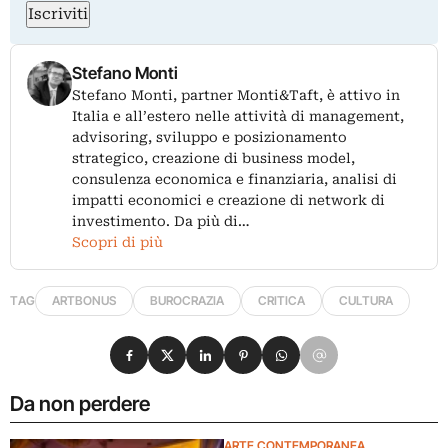
Iscriviti
Stefano Monti
Stefano Monti, partner Monti&Taft, è attivo in
Italia e all’estero nelle attività di management,
advisoring, sviluppo e posizionamento
strategico, creazione di business model,
consulenza economica e finanziaria, analisi di
impatti economici e creazione di network di
investimento. Da più di…
Scopri di più
TAG
ARTBONUS
BUROCRAZIA
CRITICA
CULTURA
Condividi su Facebook
Condividi su X
Condividi su LinkedIn
Condividi su Pinterest
Condividi su WhatsApp
Condividi su Email
Da non perdere
ARTE CONTEMPORANEA