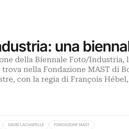
ndustria: una bienn
ione della Biennale Foto/Industria, 
e trova nella Fondazione MAST di Bo
tre, con la regia di François Hébel,
DAVID LACHAPELLE
FONDAZIONE MAST