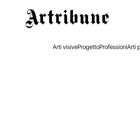
Artribune
Arti visive
Progetto
Professioni
Arti 