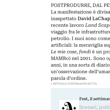
POSTPRODURRE, DAL PE
La manifestazione è divis
inaspettato
David LaChap
recente lavoro
Land Scap
viaggio fra le infrastruttu
petrolio. I suoi sono come
artificiali: la meraviglia s
Le mie cose, fondi
è un pro
MAMBo) nel 2001. Sono ogg
anni, in una sorta di diari
un’osservazione dell’uma
parola d’ordine.
L'ARTICOLO CONTINUA PIÙ SOTTO
Fest, il settima
Scenari, polit