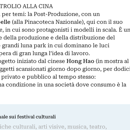
TROLIO ALLA CINA
a per temi: la Post-Produzione, con un
elle
(alla Pinacoteca Nazionale), qui con il suo
e
, in cui sono protagonisti i modelli in scala. È u
re della produzione e della distribuzione del
 grandi luna park in cui dominano le luci
upera di gran lunga l’idea di lavoro.
getto iniziato dal cinese
Hong Hao
(in mostra al
etti scansionati giorno dopo giorno, per dodic
o privato e pubblico al tempo stesso:
na condizione in una società dove consumo è la
nale sui festival culturali
iche culturali, arti visive, musica, teatro,