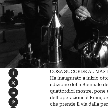
Condividi su Facebook
COSA SUCCEDE AL MAS
Ha inaugurato a inizio ot
Condividi su X
edizione della Biennale del
Condividi su LinkedIn
quattordici mostre, pone u
dell’operazione è François
Condividi su Pinterest
che prende il via dalla pe