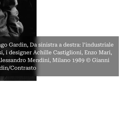
o Gardin, Da sinistra a destra: l’industriale
i, i designer Achille Castiglioni, Enzo Mari,
Alessandro Mendini, Milano 1989 © Gianni
din/Contrasto