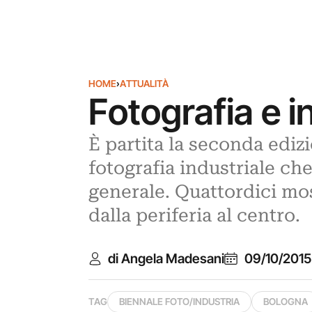
HOME
›
ATTUALITÀ
Fotografia e i
È partita la seconda ediz
fotografia industriale ch
generale. Quattordici mos
dalla periferia al centro.
di Angela Madesani
09/10/2015
TAG
BIENNALE FOTO/INDUSTRIA
BOLOGNA