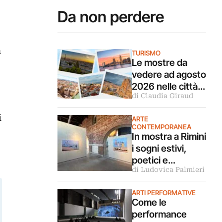
Da non perdere
n
TURISMO
Le mostre da
vedere ad agosto
2026 nelle città
di Claudia Giraud
d’arte europee
i
ARTE
CONTEMPORANEA
In mostra a Rimini
i sogni estivi,
poetici e
di Ludovica Palmieri
malinconici
dipinti da Luca
ARTI PERFORMATIVE
Giovagnoli
Come le
performance