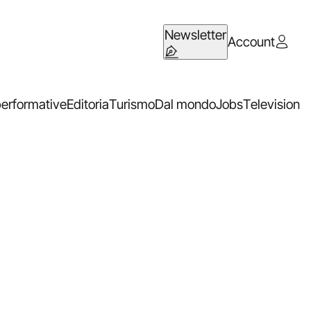
Newsletter
Account
performative
Editoria
Turismo
Dal mondo
Jobs
Television