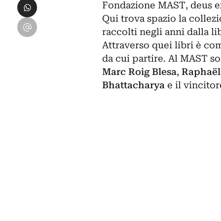
Condividi su WhatsApp
Fondazione MAST, deus ex
Qui trova spazio la collezio
Condividi su Email
raccolti negli anni dalla 
Attraverso quei libri è co
da cui partire. Al MAST so
Marc Roig Blesa
,
Raphaël 
Bhattacharya
e il vincito