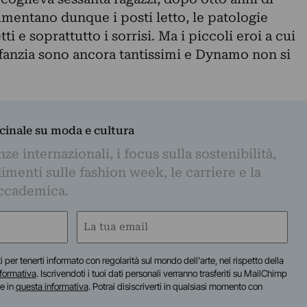
Aumentano dunque i posti letto, le patologie
tti e soprattutto i sorrisi. Ma i piccoli eroi a cui
’infanzia sono ancora tantissimi e Dynamo non si
dicinale su moda e cultura
e internazionali, i focus sulla sostenibilità,
imenti sulle fashion week, le carriere e la
ccademica.
Email
(Obbligatorio)
iti per tenerti informato con regolarità sul mondo dell'arte, nel rispetto della
nformativa
. Iscrivendoti i tuoi dati personali verranno trasferiti su MailChimp
te in
questa informativa
. Potrai disiscriverti in qualsiasi momento con