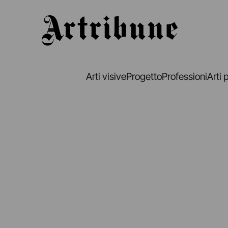
Artribune
Arti visive
Progetto
Professioni
Arti 