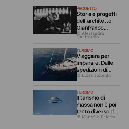
PROGETTO
Storia e progetti
dell’architetto
Gianfranco
di Alessandra
Frattini a 100 anni
Quattordio
dalla sua nascita
TURISMO
Viaggiare per
imparare. Dalle
spedizioni di
di Luisa Taliento
ecologia marina
all’apprendistato
con artisti e
TURISMO
artigiani
Il turismo di
massa non è poi
tanto diverso da
di Marcello Faletra
un’invasione
aliena