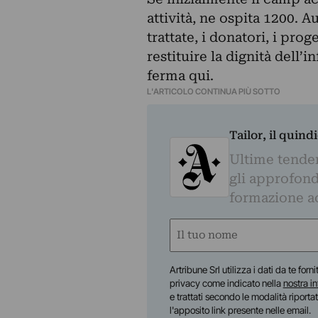
attività, ne ospita 1200. 
trattate, i donatori, i proge
restituire la dignità dell
ferma qui.
L'ARTICOLO CONTINUA PIÙ SOTTO
Tailor, il quin
Ultime tendenz
gli approfond
formazione a
Nome
(Obbligatorio)
Nome
Artribune Srl utilizza i dati da te forn
privacy come indicato nella
nostra i
e trattati secondo le modalità riporta
l'apposito link presente nelle email.