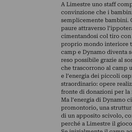
A Limestre uno staff comp
convinzione che i bambini 
semplicemente bambini. Co
paure attraverso l’ippotera
cimentandosi col tiro con 
proprio mondo interiore tra
camp e Dynamo diventa sog
reso possibile grazie al so
che trascorrono al camp u
e l’energia dei piccoli ospi
straordinario: opere realiz
fronte di donazioni per la 
Ma l’energia di Dynamo ci 
promontorio, una struttur
di un apposito scivolo, co
perché a Limestre il gioco
Se inizialmente il camp ac