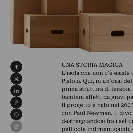
Condividi su Facebook
UNA STORIA MAGICA
L’isola che non c’è esiste 
Condividi su X
Pistoia. Qui, in un’oasi d
Condividi su LinkedIn
prima struttura di terapia 
bambini affetti da gravi p
Condividi su Pinterest
Il progetto è nato nel 200
Condividi su WhatsApp
con Paul Newman. Il divo d
destreggiandosi fra i set ci
Condividi su Email
pellicole indimenticabili,