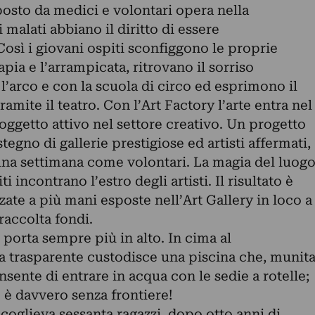
osto da medici e volontari opera nella
malati abbiano il diritto di essere
sì i giovani ospiti sconfiggono le proprie
pia e l’arrampicata, ritrovano il sorriso
l’arco e con la scuola di circo ed esprimono il
mite il teatro. Con l’Art Factory l’arte entra nel
getto attivo nel settore creativo. Un progetto
stegno di gallerie prestigiose ed artisti affermati,
na settimana come volontari. La magia del luog
ti incontrano l’estro degli artisti. Il risultato è
zate a più mani esposte nell’Art Gallery in loco a
raccolta fondi.
porta sempre più in alto. In cima al
a trasparente custodisce una piscina che, munit
nsente di entrare in acqua con le sedie a rotelle;
 è davvero senza frontiere!
coglieva sessanta ragazzi, dopo otto anni di