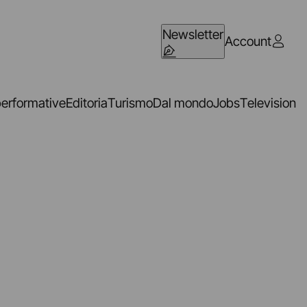
Newsletter
Account
performative
Editoria
Turismo
Dal mondo
Jobs
Television