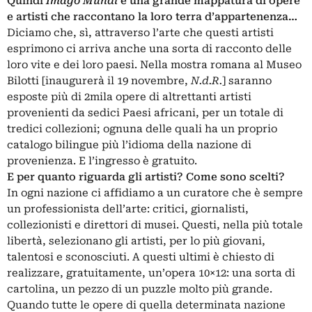
Quindi
Imago Mundi
è una grande mappatura di opere
e artisti che raccontano la loro terra d’appartenenza…
Diciamo che, sì, attraverso l’arte che questi artisti
esprimono ci arriva anche una sorta di racconto delle
loro vite e dei loro paesi. Nella mostra romana al Museo
Bilotti [inaugurerà il 19 novembre,
N.d.R.
] saranno
esposte più di 2mila opere di altrettanti artisti
provenienti da sedici Paesi africani, per un totale di
tredici collezioni; ognuna delle quali ha un proprio
catalogo bilingue più l’idioma della nazione di
provenienza. E l’ingresso è gratuito.
E per quanto riguarda gli artisti? Come sono scelti?
In ogni nazione ci affidiamo a un curatore che è sempre
un professionista dell’arte: critici, giornalisti,
collezionisti e direttori di musei. Questi, nella più totale
libertà, selezionano gli artisti, per lo più giovani,
talentosi e sconosciuti. A questi ultimi è chiesto di
realizzare, gratuitamente, un’opera 10×12: una sorta di
cartolina, un pezzo di un puzzle molto più grande.
Quando tutte le opere di quella determinata nazione