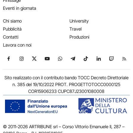
Finissage
Eventi in giornata
Chi siamo
University
Pubblicità
Travel
Contatti
Produzioni
Lavora con noi
Seguici su Facebook
Seguici su Instagram
Seguici su X
Seguici su YouTube
Seguici su WhatsApp
Seguici su Telegram
Seguici su TikTok
Seguici su Link
Seguici su
Segui
Sito realizzato con il contributo bando TOCC Decreto Direttoriale
n. 385 del 19/10/2022 PROT. PROGETTOTOCC0000125
COR15906233 CUPC87J23001080008
© 2011-2026 ARTRIBUNE srl – Corso Vittorio Emanuele II, 287 –