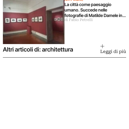
La città come paesaggio
umano. Succede nelle
fotografie di Matilde Damele in
di Fabio Petrelli
mostra a Roma
Altri articoli di: architettura
Leggi di più