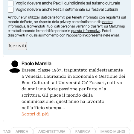
Voglio ricevere anche
Pax
: il quindicinale sul turismo culturale
Voglio ricevere anche
Fest
: il settimanale sui festival culturali
Artribune Srl utilizza i dati da te forniti per tenerti informato con regolarità sul
mondo dell'arte, nel rispetto della privacy come indicato nella
nostra
informativa
. Iscrivendoti i tuoi dati personali verranno trasferiti su MailChimp
e trattati secondo le modalità riportate in
questa informativa
. Potrai
disiscriverti in qualsiasi momento con l'apposito link presente nelle email.
Iscriviti
Paolo Marella
Barese, classe 1987, trapiantato maldestramente
a Venezia. Laureando in Economia e Gestione dei
Beni Culturali all'Università Ca' Foscari, coltiva
da anni una forte passione per l'arte e la
scrittura. Gli piace il mondo della
comunicazione: quest'anno ha lavorato
nell'ufficio stampa…
Scopri di più
TAG
AFRICA
ARCHITETTURA
FABRICA
IMAGO MUNDI