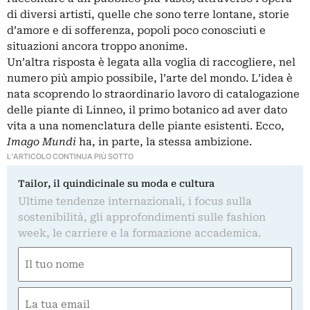
di diversi artisti, quelle che sono terre lontane, storie
d’amore e di sofferenza, popoli poco conosciuti e
situazioni ancora troppo anonime.
Un’altra risposta è legata alla voglia di raccogliere, nel
numero più ampio possibile, l’arte del mondo. L’idea è
nata scoprendo lo straordinario lavoro di catalogazione
delle piante di Linneo, il primo botanico ad aver dato
vita a una nomenclatura delle piante esistenti. Ecco,
Imago Mundi
ha, in parte, la stessa ambizione.
L'ARTICOLO CONTINUA PIÙ SOTTO
Tailor, il quindicinale su moda e cultura
Ultime tendenze internazionali, i focus sulla
sostenibilità, gli approfondimenti sulle fashion
week, le carriere e la formazione accademica.
Nome
(Required)
First
Email