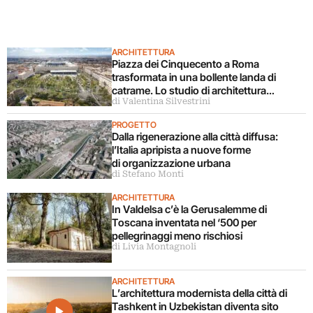
ARCHITETTURA
Piazza dei Cinquecento a Roma
trasformata in una bollente landa di
catrame. Lo studio di architettura
di Valentina Silvestrini
disconosce il progetto
PROGETTO
Dalla rigenerazione alla città diffusa:
l’Italia apripista a nuove forme
di organizzazione urbana
di Stefano Monti
ARCHITETTURA
In Valdelsa c’è la Gerusalemme di
Toscana inventata nel ‘500 per
pellegrinaggi meno rischiosi
di Livia Montagnoli
ARCHITETTURA
L’architettura modernista della città di
Tashkent in Uzbekistan diventa sito