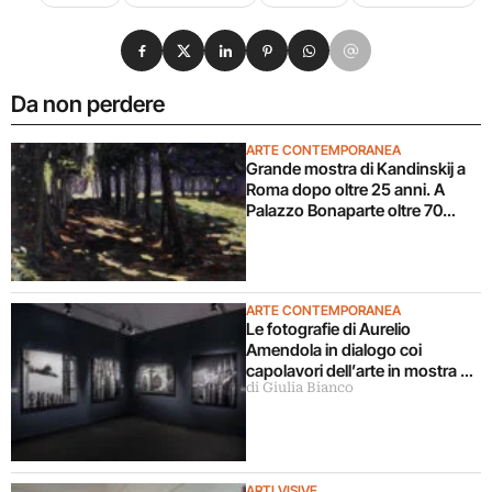
Condividi su Facebook
Condividi su X
Condividi su LinkedIn
Condividi su Pinterest
Condividi su WhatsApp
Condividi su Email
Da non perdere
ARTE CONTEMPORANEA
Grande mostra di Kandinskij a
Roma dopo oltre 25 anni. A
Palazzo Bonaparte oltre 70
opere dal Pompidou
ARTE CONTEMPORANEA
Le fotografie di Aurelio
Amendola in dialogo coi
capolavori dell’arte in mostra a
di Giulia Bianco
Milano
ARTI VISIVE