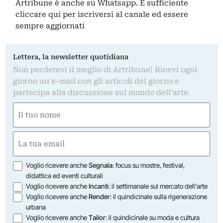
Artribune è anche su Whatsapp. È sufficiente
cliccare qui
per iscriversi al canale ed essere
sempre aggiornati
Lettera, la newsletter quotidiana
Non perdetevi il meglio di Artribune! Ricevi ogni
giorno un'e-mail con gli articoli del giorno e
partecipa alla discussione sul mondo dell'arte.
Nome
(Required)
First
Email
(Required)
Opzioni
Voglio ricevere anche
Segnala
: focus su mostre, festival,
didattica ed eventi culturali
Voglio ricevere anche
Incanti
: il settimanale sul mercato dell'arte
Voglio ricevere anche
Render
: il quindicinale sulla rigenerazione
urbana
Voglio ricevere anche
Tailor
: il quindicinale su moda e cultura